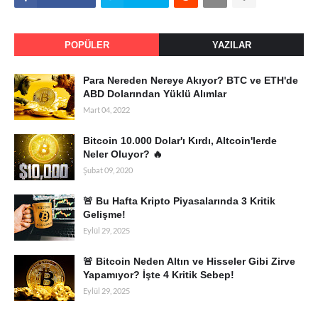
POPÜLER
YAZILAR
Para Nereden Nereye Akıyor? BTC ve ETH'de
ABD Dolarından Yüklü Alımlar
Mart 04, 2022
Bitcoin 10.000 Dolar'ı Kırdı, Altcoin'lerde
Neler Oluyor? 🔥
Şubat 09, 2020
🚨 Bu Hafta Kripto Piyasalarında 3 Kritik
Gelişme!
Eylül 29, 2025
🚨 Bitcoin Neden Altın ve Hisseler Gibi Zirve
Yapamıyor? İşte 4 Kritik Sebep!
Eylül 29, 2025