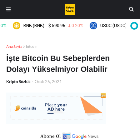
BNB (BNB)
$
590.96
0.20%
USDC (USDC)
$
0.999
Ana Sayfa
bitcoin
İşte Bitcoin Bu Sebeplerden
Dolayı Yükselmiyor Olabilir
Kripto Sözlük
-
Ocak 26, 2021