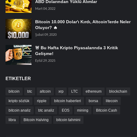
ABD Dolarından Yüklü Alımlar
Mart 04, 2022
Bitcoin 10.000 Dolar'ı Kırdı, Altcoin'lerde Neler
Oluyor? 🔥
Şubat 09, 2020
🚨 Bu Hafta Kripto Piyasalarında 3 Kritik
Gelişme!
Eylül 29, 2025
ETIKETLER
bitcoin
btc
altcoin
xrp
LTC
ethereum
blockchain
kripto sözlük
ripple
bitcoin haberleri
borsa
litecoin
bitcoin analiz
btc analiz
EOS
mining
Bitcoin Cash
libra
Bitcoin Halving
bitcoin tahmini