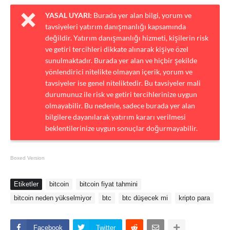
YASAL UYARI:
Burada yer alan bilgi, yorum ve
tavsiyeleri yatırım danışmanlığı kapsamında
değildir. Yatırım danışmanlığı hizmeti, kişilerin risk
ve getiri tercihleri dikkate alınarak kişiye özel
sunulmaktadır. Burada yer alan ve hiçbir şekilde
yönlendirici nitelikte olmayan içerik, yorum ve
tavsiyeler ise genel niteliktedir. Bu tavsiyeler mali
durumunuz ile risk ve getiri tercihlerinize uygun
olmayabilir. Bu nedenle, sadece burada yer alan
bilgilere dayanılarak yatırım kararı verilmesi
beklentilerinize uygun sonuçlar doğurmayabilir.
Boxed Version
Etiketler
bitcoin
bitcoin fiyat tahmini
bitcoin neden yükselmiyor
btc
btc düşecek mi
kripto para
Facebook
Twitter