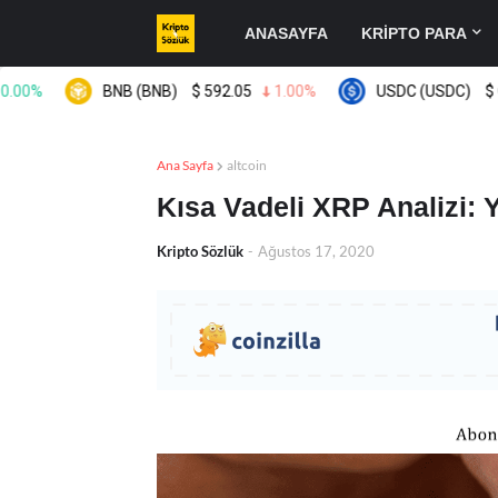
ANASAYFA
KRİPTO PARA
BNB (BNB)
$
592.05
1.00%
USDC (USDC)
$
0.999
Ana Sayfa
altcoin
Kısa Vadeli XRP Analizi: Y
Kripto Sözlük
-
Ağustos 17, 2020