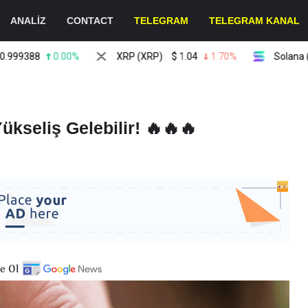
ANALİZ
CONTACT
TELEGRAM
TELEGRAM KANAL
388
0.00%
XRP (XRP)
$
1.04
1.70%
Solana (SOL)
ükseliş Gelebilir! 🔥🔥🔥