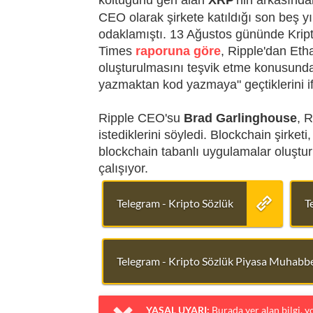
koltuğunu geri alan
XRP
'nin arkasında
CEO olarak şirkete katıldığı son beş yı
odaklamıştı. 13 Ağustos gününde Krip
Times
raporuna göre
, Ripple'dan Eth
oluşturulmasını teşvik etme konusunda
yazmaktan kod yazmaya" geçtiklerini if
Ripple CEO'su
Brad Garlinghouse
, R
istediklerini söyledi. Blockchain şirket
blockchain tabanlı uygulamalar oluştur
çalışıyor.
Telegram - Kripto Sözlük
T
Telegram - Kripto Sözlük Piyasa Muhabbe
YASAL UYARI:
Burada yer alan bilgi, 