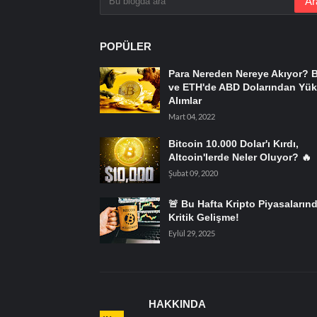
POPÜLER
Para Nereden Nereye Akıyor? 
ve ETH'de ABD Dolarından Yük
Alımlar
Mart 04, 2022
Bitcoin 10.000 Dolar'ı Kırdı,
Altcoin'lerde Neler Oluyor? 🔥
Şubat 09, 2020
🚨 Bu Hafta Kripto Piyasaların
Kritik Gelişme!
Eylül 29, 2025
HAKKINDA