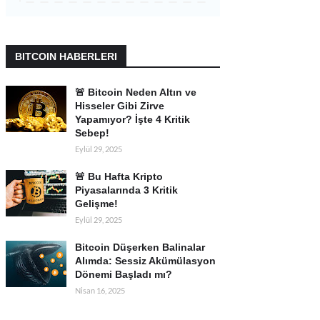
BITCOIN HABERLERI
🚨 Bitcoin Neden Altın ve
Hisseler Gibi Zirve
Yapamıyor? İşte 4 Kritik
Sebep!
Eylül 29, 2025
🚨 Bu Hafta Kripto
Piyasalarında 3 Kritik
Gelişme!
Eylül 29, 2025
Bitcoin Düşerken Balinalar
Alımda: Sessiz Akümülasyon
Dönemi Başladı mı?
Nisan 16, 2025