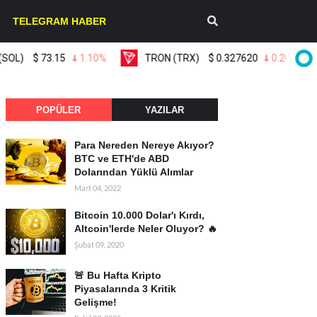
TELEGRAM HABER
$
73.15
1.10%
TRON (TRX)
$
0.327620
0.20%
Li
POPÜLER
YAZILAR
Para Nereden Nereye Akıyor?
BTC ve ETH'de ABD
Dolarından Yüklü Alımlar
Mart 04, 2022
Bitcoin 10.000 Dolar'ı Kırdı,
Altcoin'lerde Neler Oluyor? 🔥
Şubat 09, 2020
🚨 Bu Hafta Kripto
Piyasalarında 3 Kritik
Gelişme!