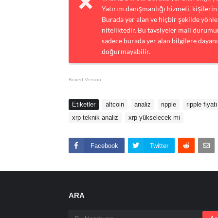
Yatırım danışmanlığı hizmeti, kişilerin 
Burada yer alan ve hiçbir şekilde yönlen
niteliktedir. Bu tavsiyeler mali durumun
sadece burada yer alan bilgilere dayanı
doğurmayabilir.
Boxed Version
Etiketler
altcoin
analiz
ripple
ripple fiyatı
xrp teknik analiz
xrp yükselecek mi
Facebook
Twitter
ARA