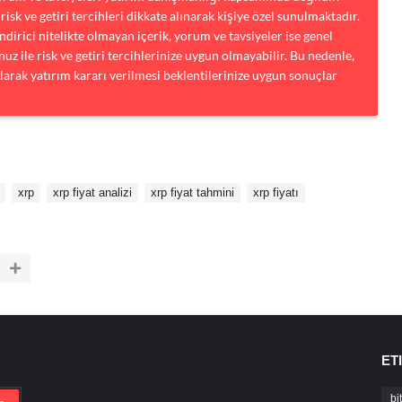
risk ve getiri tercihleri dikkate alınarak kişiye özel sunulmaktadır.
dirici nitelikte olmayan içerik, yorum ve tavsiyeler ise genel
uz ile risk ve getiri tercihlerinize uygun olmayabilir. Bu nedenle,
larak yatırım kararı verilmesi beklentilerinize uygun sonuçlar
xrp
xrp fiyat analizi
xrp fiyat tahmini
xrp fiyatı
ET
bi