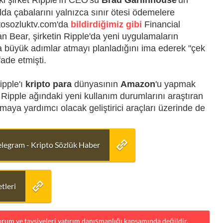
ki şirket Ripple'ın CEO'su
Brad Garlinhouse
'un
lda çabalarını yalnızca sınır ötesi ödemelere
tosozluktv.com'da
bildirdiğimiz gibi
Financial
an Bear, şirketin Ripple'da yeni uygulamaların
 büyük adımlar atmayı planladığını ima ederek "çek
ade etmişti.
ipple'ı
kripto para
dünyasının
Amazon
'u yapmak
i, Ripple ağındaki yeni kullanım durumlarını araştıran
maya yardımcı olacak geliştirici araçları üzerinde de
elegram - Kripto Sözlük Haber
tleri
yorum ve tavsiyeleri yatırım danışmanlığı kapsamında değildir.