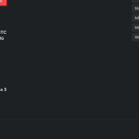
bl
bi
bt
BTC
li
lü
da 3