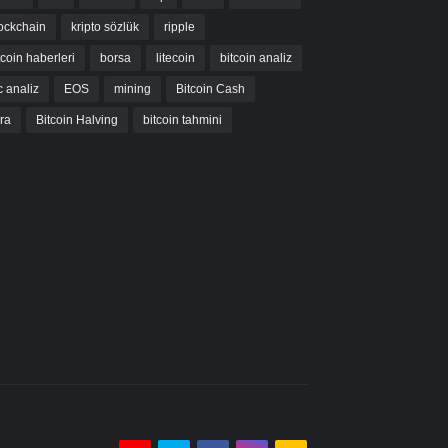
ockchain
kripto sözlük
ripple
tcoin haberleri
borsa
litecoin
bitcoin analiz
c analiz
EOS
mining
Bitcoin Cash
bra
Bitcoin Halving
bitcoin tahmini