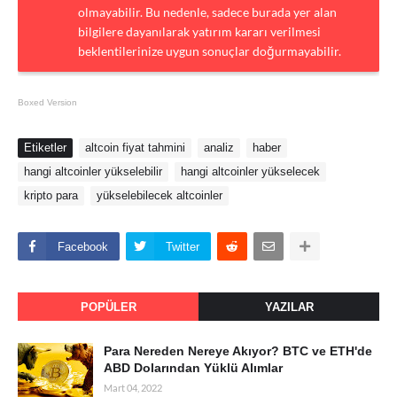
olmayabilir. Bu nedenle, sadece burada yer alan
bilgilere dayanılarak yatırım kararı verilmesi
beklentilerinize uygun sonuçlar doğurmayabilir.
Boxed Version
Etiketler
altcoin fiyat tahmini
analiz
haber
hangi altcoinler yükselebilir
hangi altcoinler yükselecek
kripto para
yükselebilecek altcoinler
Facebook
Twitter
POPÜLER
YAZILAR
Para Nereden Nereye Akıyor? BTC ve ETH'de
ABD Dolarından Yüklü Alımlar
Mart 04, 2022