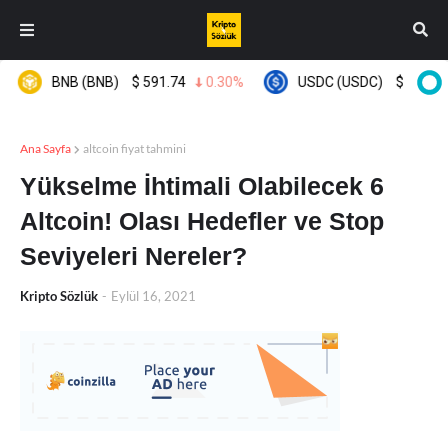
BNB (BNB)
$
591.74
0.30%
USDC (USDC)
$
0.999661
Ana Sayfa
altcoin fiyat tahmini
Yükselme İhtimali Olabilecek 6
Altcoin! Olası Hedefler ve Stop
Seviyeleri Nereler?
Kripto Sözlük
-
Eylül 16, 2021