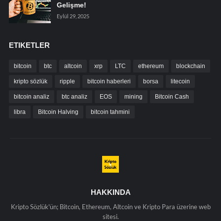
Gelişme!
Eylül 29, 2025
ETIKETLER
bitcoin
btc
altcoin
xrp
LTC
ethereum
blockchain
kripto sözlük
ripple
bitcoin haberleri
borsa
litecoin
bitcoin analiz
btc analiz
EOS
mining
Bitcoin Cash
libra
Bitcoin Halving
bitcoin tahmini
HAKKINDA
Kripto Sözlük'ün; Bitcoin, Ethereum, Altcoin ve Kripto Para üzerine web
sitesi.