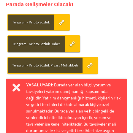
Parada Gelişmeler Olacak!
Telegram - Kripto Sözlük
Telegram - Kripto Sözlük Haber
Telegram - Kripto Sözlük Piyasa Muhabbeti
YASAL UYARI:
Burada yer alan bilgi, yorum ve
tavsiyeleri yatırım danışmanlığı kapsamında
değildir. Yatırım danışmanlığı hizmeti, kişilerin risk
ve getiri tercihleri dikkate alınarak kişiye özel
sunulmaktadır. Burada yer alan ve hiçbir şekilde
yönlendirici nitelikte olmayan içerik, yorum ve
tavsiyeler ise genel niteliktedir. Bu tavsiyeler mali
durumunuz ile risk ve getiri tercihlerinize uygun