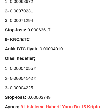
1- 0.00068672
2- 0.00070231
3- 0.00071294
Stop-loss:
0.00063617
6- KNC/BTC
Anlık BTC fiyatı
, 0.00004010
Olası hedefler;
✅
1-
0.00004055
✅
2-
0.00004142
3- 0.00004225
Stop-loss:
0.00003749
Ayrıca;
9 Listeleme Haberi! Yarın Bu 15 Kripto