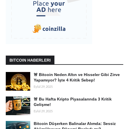
BITCOIN HABERLERI
🚨 Bitcoin Neden Altın ve Hisseler Gibi Zirve
Yapamıyor? İşte 4 Kritik Sebep!
Eylül 29, 2025
🚨 Bu Hafta Kripto Piyasalarında 3 Kritik
Gelişme!
Eylül 29, 2025
Bitcoin Düşerken Balinalar Alımda: Sessiz
Akümülasyon Dönemi Başladı mı?