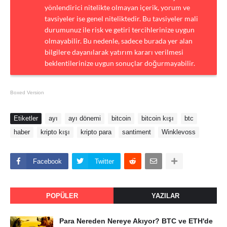
yönlendirici nitelikte olmayan içerik, yorum ve
tavsiyeler ise genel niteliktedir. Bu tavsiyeler mali
durumunuz ile risk ve getiri tercihlerinize uygun
olmayabilir. Bu nedenle, sadece burada yer alan
bilgilere dayanılarak yatırım kararı verilmesi
beklentilerinize uygun sonuçlar doğurmayabilir.
Boxed Version
Etiketler
ayı
ayı dönemi
bitcoin
bitcoin kışı
btc
haber
kripto kışı
kripto para
santiment
Winklevoss
Facebook
Twitter
POPÜLER
YAZILAR
Para Nereden Nereye Akıyor? BTC ve ETH'de