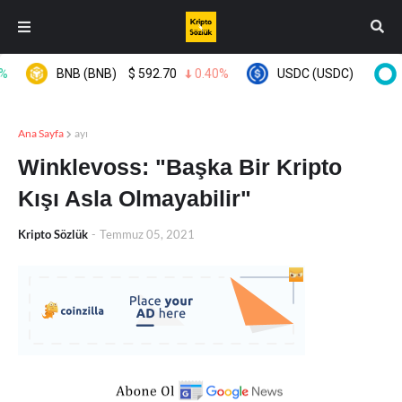
BNB (BNB)
$
592.70
0.40%
USDC (USDC)
$
0.99959
Ana Sayfa
ayı
Winklevoss: "Başka Bir Kripto
Kışı Asla Olmayabilir"
Kripto Sözlük
-
Temmuz 05, 2021