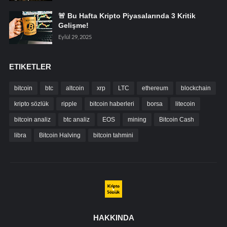
🚨 Bu Hafta Kripto Piyasalarında 3 Kritik
Gelişme!
Eylül 29, 2025
ETIKETLER
bitcoin
btc
altcoin
xrp
LTC
ethereum
blockchain
kripto sözlük
ripple
bitcoin haberleri
borsa
litecoin
bitcoin analiz
btc analiz
EOS
mining
Bitcoin Cash
libra
Bitcoin Halving
bitcoin tahmini
HAKKINDA