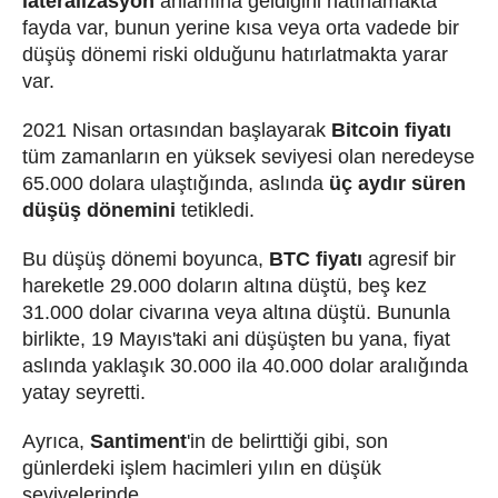
lateralizasyon
anlamına geldiğini hatırlamakta
fayda var, bunun yerine kısa veya orta vadede bir
düşüş dönemi riski olduğunu hatırlatmakta yarar
var.
2021 Nisan ortasından başlayarak
Bitcoin fiyatı
tüm zamanların en yüksek seviyesi olan neredeyse
65.000 dolara ulaştığında, aslında
üç aydır süren
düşüş dönemini
tetikledi.
Bu düşüş dönemi boyunca,
BTC fiyatı
agresif bir
hareketle
29.000 doların altına düştü,
beş kez
31.000 dolar civarına veya altına düştü
.
Bununla
birlikte, 19 Mayıs'taki ani düşüşten bu yana, fiyat
aslında yaklaşık 30.000 ila 40.000 dolar aralığında
yatay seyretti.
Ayrıca,
Santiment
'in de belirttiği gibi, son
günlerdeki işlem hacimleri yılın en düşük
seviyelerinde.