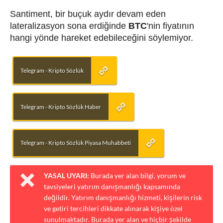
Santiment, bir buçuk aydır devam eden
lateralizasyon sona erdiğinde
BTC
'nin fiyatının
hangi yönde hareket edebileceğini söylemiyor.
Telegram - Kripto Sözlük
Telegram - Kripto Sözlük Haber
Telegram - Kripto Sözlük Piyasa Muhabbeti
YASAL UYARI:
Burada yer alan bilgi, yorum ve
tavsiyeleri yatırım danışmanlığı kapsamında
değildir. Yatırım danışmanlığı hizmeti, kişilerin risk
ve getiri tercihleri dikkate alınarak kişiye özel
sunulmaktadır. Burada yer alan ve hiçbir şekilde