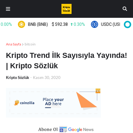
.00%
BNB (BNB)
$
592.38
0.30%
USDC (USDC)
$
0.
Ana Sayfa
bitcoin
Kripto Trend İlk Sayısıyla Yayında!
| Kripto Sözlük
Kripto Sözlük
-
Kasım 30, 2020