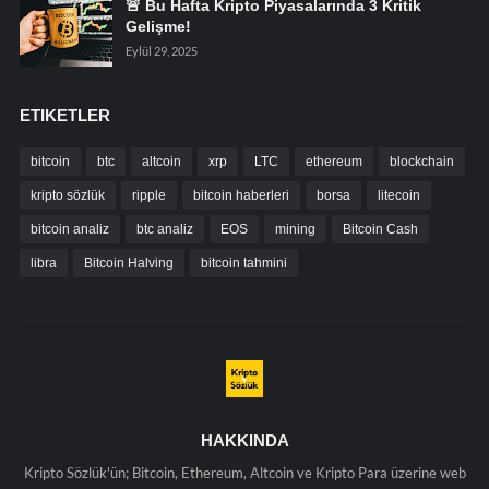
🚨 Bu Hafta Kripto Piyasalarında 3 Kritik
Gelişme!
Eylül 29, 2025
ETIKETLER
bitcoin
btc
altcoin
xrp
LTC
ethereum
blockchain
kripto sözlük
ripple
bitcoin haberleri
borsa
litecoin
bitcoin analiz
btc analiz
EOS
mining
Bitcoin Cash
libra
Bitcoin Halving
bitcoin tahmini
HAKKINDA
Kripto Sözlük'ün; Bitcoin, Ethereum, Altcoin ve Kripto Para üzerine web