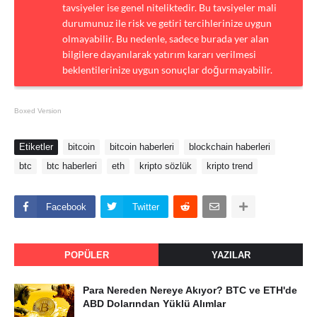
tavsiyeler ise genel niteliktedir. Bu tavsiyeler mali
durumunuz ile risk ve getiri tercihlerinize uygun
olmayabilir. Bu nedenle, sadece burada yer alan
bilgilere dayanılarak yatırım kararı verilmesi
beklentilerinize uygun sonuçlar doğurmayabilir.
Boxed Version
Etiketler
bitcoin
bitcoin haberleri
blockchain haberleri
btc
btc haberleri
eth
kripto sözlük
kripto trend
Facebook
Twitter
POPÜLER
YAZILAR
Para Nereden Nereye Akıyor? BTC ve ETH'de
ABD Dolarından Yüklü Alımlar