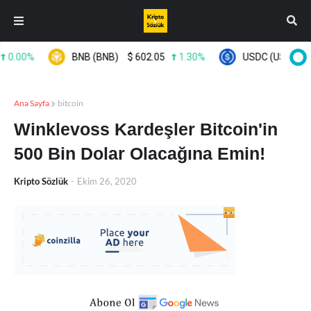
0.00%
BNB (BNB)
$
602.05
1.30%
USDC (USDC)
$
Ana Sayfa
bitcoin
Winklevoss Kardeşler Bitcoin'in
500 Bin Dolar Olacağına Emin!
Kripto Sözlük
-
Ekim 26, 2020