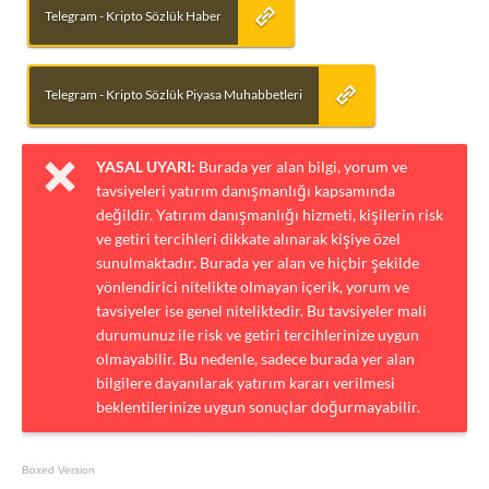
Telegram - Kripto Sözlük Haber
Telegram - Kripto Sözlük Piyasa Muhabbetleri
YASAL UYARI:
Burada yer alan bilgi, yorum ve
tavsiyeleri yatırım danışmanlığı kapsamında
değildir. Yatırım danışmanlığı hizmeti, kişilerin risk
ve getiri tercihleri dikkate alınarak kişiye özel
sunulmaktadır. Burada yer alan ve hiçbir şekilde
yönlendirici nitelikte olmayan içerik, yorum ve
tavsiyeler ise genel niteliktedir. Bu tavsiyeler mali
durumunuz ile risk ve getiri tercihlerinize uygun
olmayabilir. Bu nedenle, sadece burada yer alan
bilgilere dayanılarak yatırım kararı verilmesi
beklentilerinize uygun sonuçlar doğurmayabilir.
Boxed Version