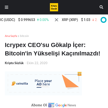
USDC)
$
0.999653
0.00%
XRP (XRP)
$
1.03
2.10%
Ana Sayfa
bitcoin
Icrypex CEO'su Gökalp İçer:
Bitcoin'in Yükselişi Kaçınılmazdı!
Kripto Sözlük
-
Ekim 22, 2020