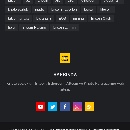
bitcoin
btc
altcoin
xrp
LTC
ethereum
blockchain
kripto sözlük
ripple
bitcoin haberleri
borsa
litecoin
bitcoin analiz
btc analiz
EOS
mining
Bitcoin Cash
libra
Bitcoin Halving
bitcoin tahmini
HAKKINDA
Kripto Sözlük'ün; Bitcoin, Ethereum, Altcoin ve Kripto Para üzerine web
sitesi.