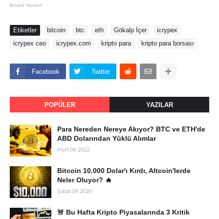
Boxed Version
Etiketler
bitcoin
btc
eth
Gökalp İçer
icrypex
icrypex ceo
icrypex.com
kripto para
kripto para borsası
Facebook
Twitter
POPÜLER
YAZILAR
Para Nereden Nereye Akıyor? BTC ve ETH'de
ABD Dolarından Yüklü Alımlar
Mart 04, 2022
Bitcoin 10.000 Dolar'ı Kırdı, Altcoin'lerde
Neler Oluyor? 🔥
Şubat 09, 2020
🚨 Bu Hafta Kripto Piyasalarında 3 Kritik