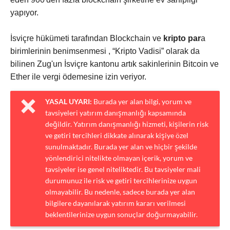
yapıyor.
İsviçre hükümeti tarafından Blockchain ve
kripto par
a
birimlerinin benimsenmesi , “Kripto Vadisi” olarak da
bilinen Zug'un İsviçre kantonu artık sakinlerinin Bitcoin ve
Ether ile vergi ödemesine izin veriyor.
YASAL UYARI:
Burada yer alan bilgi, yorum ve
tavsiyeleri yatırım danışmanlığı kapsamında
değildir. Yatırım danışmanlığı hizmeti, kişilerin risk
ve getiri tercihleri dikkate alınarak kişiye özel
sunulmaktadır. Burada yer alan ve hiçbir şekilde
yönlendirici nitelikte olmayan içerik, yorum ve
tavsiyeler ise genel niteliktedir. Bu tavsiyeler mali
durumunuz ile risk ve getiri tercihlerinize uygun
olmayabilir. Bu nedenle, sadece burada yer alan
bilgilere dayanılarak yatırım kararı verilmesi
beklentilerinize uygun sonuçlar doğurmayabilir.