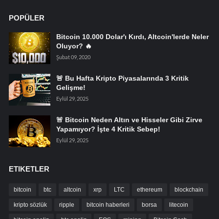
POPÜLER
Bitcoin 10.000 Dolar'ı Kırdı, Altcoin'lerde Neler
Oluyor? 🔥
Şubat 09, 2020
🚨 Bu Hafta Kripto Piyasalarında 3 Kritik
Gelişme!
Eylül 29, 2025
🚨 Bitcoin Neden Altın ve Hisseler Gibi Zirve
Yapamıyor? İşte 4 Kritik Sebep!
Eylül 29, 2025
ETIKETLER
bitcoin
btc
altcoin
xrp
LTC
ethereum
blockchain
kripto sözlük
ripple
bitcoin haberleri
borsa
litecoin