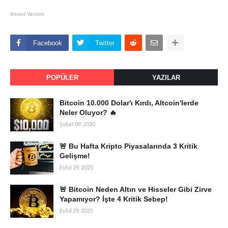
Boxed Version
Facebook
Twitter
POPÜLER
YAZILAR
Bitcoin 10.000 Dolar'ı Kırdı, Altcoin'lerde
Neler Oluyor? 🔥
Şubat 09, 2020
🚨 Bu Hafta Kripto Piyasalarında 3 Kritik
Gelişme!
Eylül 29, 2025
🚨 Bitcoin Neden Altın ve Hisseler Gibi Zirve
Yapamıyor? İşte 4 Kritik Sebep!
Eylül 29, 2025