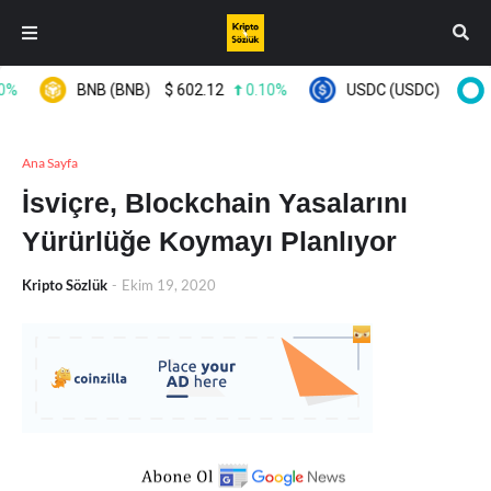
BNB (BNB)
$
602.12
0.10%
USDC (USDC)
$
0.999
Ana Sayfa
İsviçre, Blockchain Yasalarını
Yürürlüğe Koymayı Planlıyor
Kripto Sözlük
-
Ekim 19, 2020