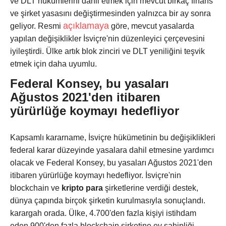
ve DLT hükümlerini dahil etmek için mevcut birkaç finans
ve şirket yasasını değiştirmesinden yalnızca bir ay sonra
açıklamaya
geliyor. Resmi
göre, mevcut yasalarda
yapılan değişiklikler İsviçre'nin düzenleyici çerçevesini
iyileştirdi. Ülke artık blok zinciri ve DLT yeniliğini teşvik
etmek için daha uyumlu.
Federal Konsey, bu yasaları
Ağustos 2021'den itibaren
yürürlüğe koymayı hedefliyor
Kapsamlı kararname, İsviçre hükümetinin bu değişiklikleri
federal karar düzeyinde yasalara dahil etmesine yardımcı
olacak ve Federal Konsey, bu yasaları Ağustos 2021'den
itibaren yürürlüğe koymayı hedefliyor. İsviçre'nin
blockchain ve
kripto para
şirketlerine verdiği destek,
dünya çapında birçok şirketin kurulmasıyla sonuçlandı.
karargah orada. Ülke, 4.700'den fazla kişiyi istihdam
eden 900'den fazla blockchain şirketine ev sahipliği