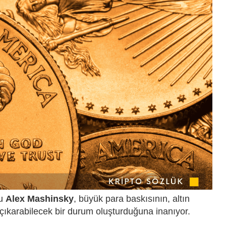
su
Alex Mashinsky
, büyük para baskısının, altın
 çıkarabilecek bir durum oluşturduğuna inanıyor.