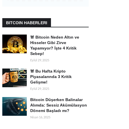
BITCOIN HABERLERI
🚨 Bitcoin Neden Altın ve
Hisseler Gibi Zirve
Yapamıyor? İşte 4 Kritik
Sebep!
Eylül 29, 2025
🚨 Bu Hafta Kripto
Piyasalarında 3 Kritik
Gelişme!
Eylül 29, 2025
Bitcoin Düşerken Balinalar
Alımda: Sessiz Akümülasyon
Dönemi Başladı mı?
Nisan 16, 2025