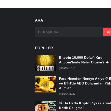
ARA
POPÜLER
Bitcoin 10.000 Dolar'ı Kırdı,
Altcoin'lerde Neler Oluyor? 🔥
Şubat 09, 2020
Para Nereden Nereye Akıyor? 
ve ETH'de ABD Dolarından Yük
Alımlar
Mart 04, 2022
🚨 Bu Hafta Kripto Piyasaların
Kritik Gelişme!