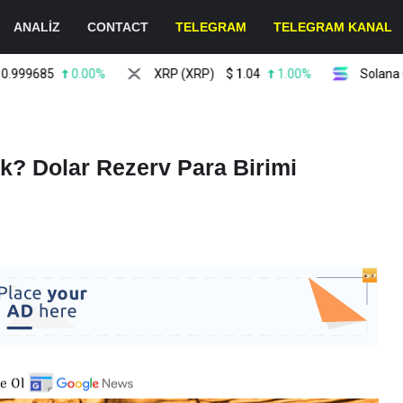
ANALİZ
CONTACT
TELEGRAM
TELEGRAM KANAL
685
0.00%
XRP (XRP)
$
1.04
1.00%
Solana (SOL)
ak? Dolar Rezerv Para Birimi