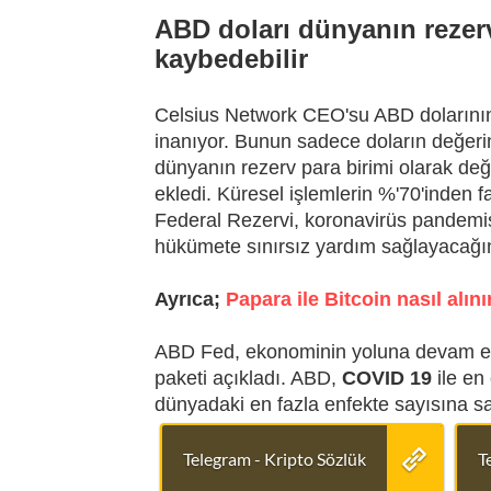
ABD doları dünyanın rezer
kaybedebilir
Celsius Network CEO'su ABD dolarının
inanıyor. Bunun sadece doların değeri
dünyanın rezerv para birimi olarak değe
ekledi. Küresel işlemlerin %'70'inden 
Federal Rezervi, koronavirüs pandemis
hükümete sınırsız yardım sağlayacağı
Ayrıca;
Papara ile Bitcoin nasıl alını
ABD Fed, ekonominin yoluna devam etme
paketi açıkladı. ABD,
COVID 19
ile en
dünyadaki en fazla enfekte sayısına sah
Telegram - Kripto Sözlük
T