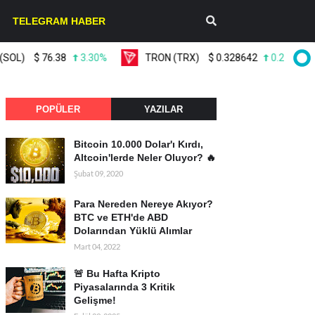
TELEGRAM HABER
$
76.38
3.30%
TRON (TRX)
$
0.328642
0.20%
L
POPÜLER
YAZILAR
Bitcoin 10.000 Dolar'ı Kırdı,
Altcoin'lerde Neler Oluyor? 🔥
Şubat 09, 2020
Para Nereden Nereye Akıyor?
BTC ve ETH'de ABD
Dolarından Yüklü Alımlar
Mart 04, 2022
🚨 Bu Hafta Kripto
Piyasalarında 3 Kritik
Gelişme!