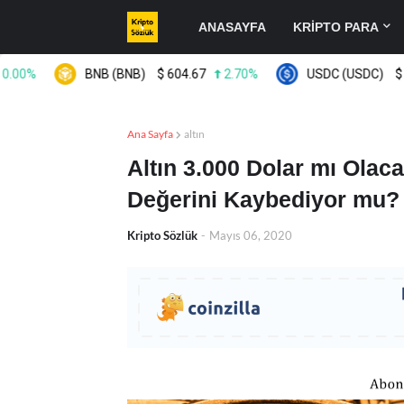
ANASAYFA
KRİPTO PARA
BNB (BNB)
$
604.67
2.70%
USDC (USDC)
$
0.999
Ana Sayfa
altın
Altın 3.000 Dolar mı Olac
Değerini Kaybediyor mu?
Kripto Sözlük
-
Mayıs 06, 2020