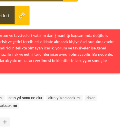
tleri
yorum ve tavsiyeleri yatırım danışmanlığı kapsamında değildir.
risk ve getiri tercihleri dikkate alınarak kişiye özel sunulmaktadır.
dirici nitelikte olmayan içerik, yorum ve tavsiyeler ise genel
uz ile risk ve getiri tercihlerinize uygun olmayabilir. Bu nedenle,
larak yatırım kararı verilmesi beklentilerinize uygun sonuçlar
mi
altın yıl sonu ne olur
altın yükselecek mi
dolar
selecek mi