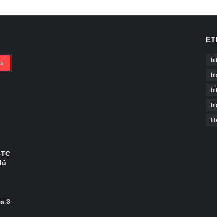
ET
bi
bl
bi
bt
li
BTC
lü
da 3