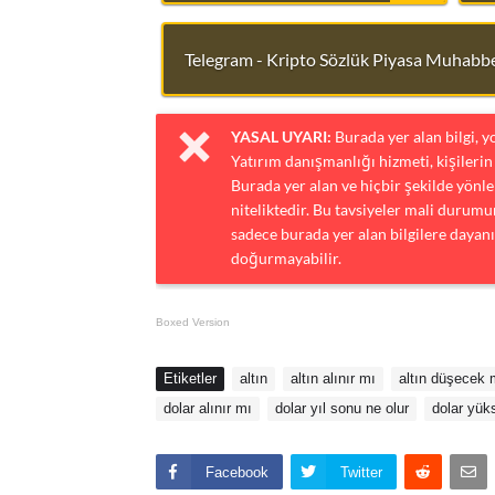
Telegram - Kripto Sözlük Piyasa Muhabbe
YASAL UYARI:
Burada yer alan bilgi, 
Yatırım danışmanlığı hizmeti, kişilerin 
Burada yer alan ve hiçbir şekilde yönlen
niteliktedir. Bu tavsiyeler mali durumun
sadece burada yer alan bilgilere dayanı
doğurmayabilir.
Boxed Version
Etiketler
altın
altın alınır mı
altın düşecek 
dolar alınır mı
dolar yıl sonu ne olur
dolar yük
Facebook
Twitter