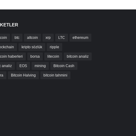
IKETLER
tcoin
btc
altcoin
xrp
LTC
ethereum
ockchain
kripto sözlük
ripple
tcoin haberleri
borsa
litecoin
bitcoin analiz
c analiz
EOS
mining
Bitcoin Cash
bra
Bitcoin Halving
bitcoin tahmini