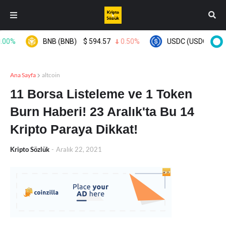
0%
BNB (BNB)
$
594.57
0.50%
USDC (USDC)
$
0.9
Ana Sayfa
altcoin
11 Borsa Listeleme ve 1 Token
Burn Haberi! 23 Aralık'ta Bu 14
Kripto Paraya Dikkat!
Kripto Sözlük
-
Aralık 22, 2021