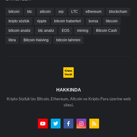
bitcoin
btc
altcoin
xrp
LTC
ethereum
blockchain
kripto sözlük
ripple
bitcoin haberleri
borsa
litecoin
bitcoin analiz
btc analiz
EOS
mining
Bitcoin Cash
libra
Bitcoin Halving
bitcoin tahmini
HAKKINDA
Kripto Sözlük'ün; Bitcoin, Ethereum, Altcoin ve Kripto Para üzerine web
sitesi.