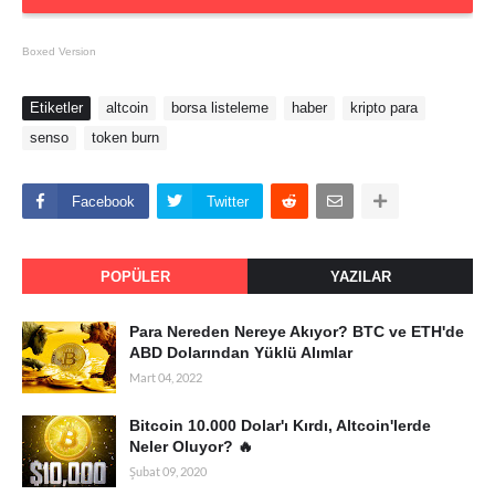
Boxed Version
Etiketler
altcoin
borsa listeleme
haber
kripto para
senso
token burn
Facebook
Twitter
POPÜLER
YAZILAR
Para Nereden Nereye Akıyor? BTC ve ETH'de
ABD Dolarından Yüklü Alımlar
Mart 04, 2022
Bitcoin 10.000 Dolar'ı Kırdı, Altcoin'lerde
Neler Oluyor? 🔥
Şubat 09, 2020