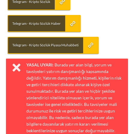
Telegram - Kripto Sözlük
Telegram - Kripto Sözlük Haber
Telegram - Kripto Sözlük Piyasa Muhabbeti
YASAL UYARI:
Burada yer alan bilgi, yorum ve
tavsiyeleri yatırım danışmanlığı kapsamında
değildir. Yatırım danışmanlığı hizmeti, kişilerin risk
ve getiri tercihleri dikkate alınarak kişiye özel
sunulmaktadır. Burada yer alan ve hiçbir şekilde
yönlendirici nitelikte olmayan içerik, yorum ve
tavsiyeler ise genel niteliktedir. Bu tavsiyeler mali
durumunuz ile risk ve getiri tercihlerinize uygun
olmayabilir. Bu nedenle, sadece burada yer alan
bilgilere dayanılarak yatırım kararı verilmesi
beklentilerinize uygun sonuçlar doğurmayabilir.