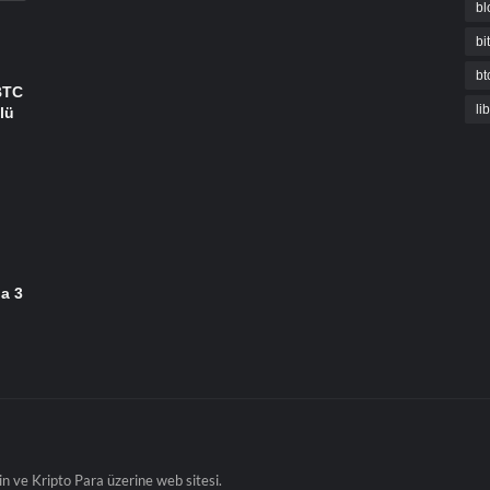
bl
bi
bt
BTC
li
lü
da 3
in ve Kripto Para üzerine web sitesi.