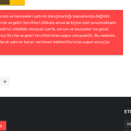
yorum ve tavsiyeleri yatırım danışmanlığı kapsamında değildir.
risk ve getiri tercihleri dikkate alınarak kişiye özel sunulmaktadır.
dirici nitelikte olmayan içerik, yorum ve tavsiyeler ise genel
uz ile risk ve getiri tercihlerinize uygun olmayabilir. Bu nedenle,
larak yatırım kararı verilmesi beklentilerinize uygun sonuçlar
ET
bi