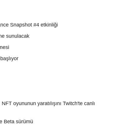
nce Snapshot #4 etkinliği
ine sunulacak
mesi
başlıyor
NFT oyununun yaratılışını Twitch'te canlı
ce Beta sürümü