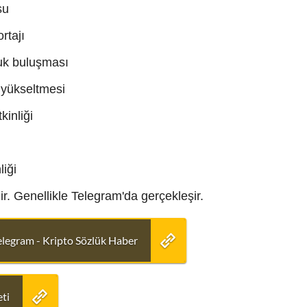
su
rtajı
uk buluşması
yükseltmesi
inliği
iği
ir. Genellikle Telegram'da gerçekleşir.
elegram - Kripto Sözlük Haber
ti