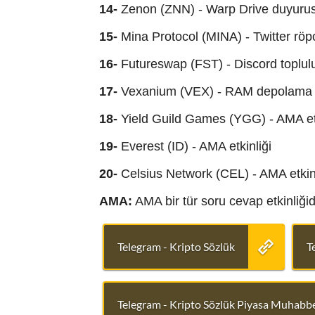
14-
Zenon (ZNN) - Warp Drive duyuru
15-
Mina Protocol (MINA) - Twitter röpo
16-
Futureswap (FST) - Discord toplul
17-
Vexanium (VEX) - RAM depolama 
18-
Yield Guild Games (YGG) - AMA etk
19-
Everest (ID) - AMA etkinliği
20-
Celsius Network (CEL) - AMA etkinl
AMA:
AMA bir tür soru cevap etkinliğid
Telegram - Kripto Sözlük
T
Telegram - Kripto Sözlük Piyasa Muhabbe