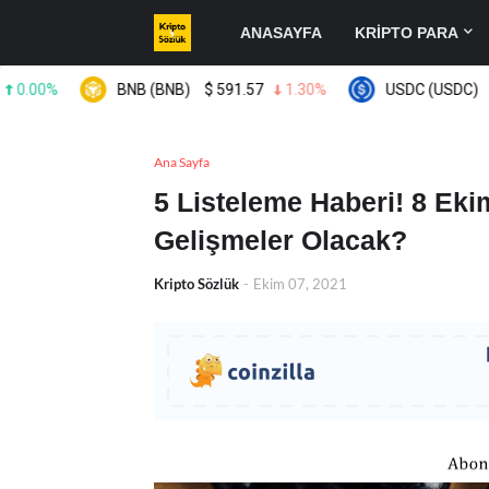
ANASAYFA
KRİPTO PARA
0%
BNB (BNB)
$
591.57
1.30%
USDC (USDC)
$
0.9
Ana Sayfa
5 Listeleme Haberi! 8 Eki
Gelişmeler Olacak?
Kripto Sözlük
-
Ekim 07, 2021