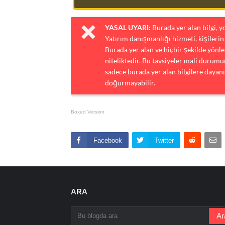
YASAL UYARI:
Burada yer alan bilgi, 
Yatırım danışmanlığı hizmeti, kişilerin 
Burada yer alan ve hiçbir şekilde yönlen
niteliktedir. Bu tavsiyeler mali durumun
sadece burada yer alan bilgilere dayanı
doğurmayabilir.
Boxed Version
Facebook
Twitter
ARA