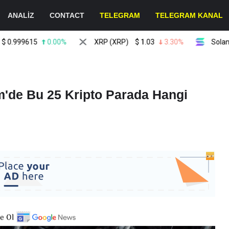
ANALİZ
CONTACT
TELEGRAM
TELEGRAM KANAL
99615
0.00%
XRP (XRP)
$
1.03
3.30%
Solana (SOL
m'de Bu 25 Kripto Parada Hangi