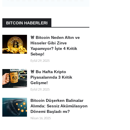
BITCOIN HABERLERI
🚨 Bitcoin Neden Altın ve
Hisseler Gibi Zirve
Yapamıyor? İşte 4 Kritik
Sebep!
Eylül 29, 2025
🚨 Bu Hafta Kripto
Piyasalarında 3 Kritik
Gelişme!
Eylül 29, 2025
Bitcoin Düşerken Balinalar
Alımda: Sessiz Akümülasyon
Dönemi Başladı mı?
Nisan 16, 2025