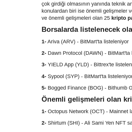
çok girdiği olmasının yanında teknik a
konulardan biri ise önemli gelişmeler 
ve önemli gelişmeleri olan 25
kripto p
Borsalarda listelenecek ola
1-
Ariva (ARV) - BitMart'ta listeleniyor
2-
Dawn Protocol (DAWN) - BitMart'ta l
3-
YIELD App (YLD) -
Bittrex'te listele
4-
Sypool (SYP) - BitMart'ta listeleniyo
5-
Bogged Finance (BOG) - Bithumb Glo
Önemli gelişmeleri olan kri
1-
Octopus Network (OCT) - Mainnet 
2-
Shirtum (SHI) - Ali Sami Yen NFT sa