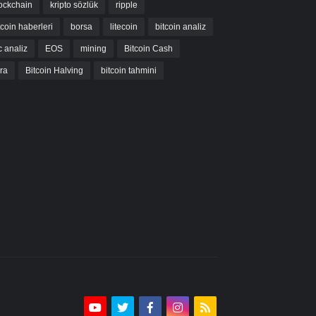
ockchain
kripto sözlük
ripple
tcoin haberleri
borsa
litecoin
bitcoin analiz
c analiz
EOS
mining
Bitcoin Cash
bra
Bitcoin Halving
bitcoin tahmini