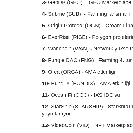
3-
GeoDB (GEO) - GEO Marketplace
4-
Subme (SUB) - Farming lansmanı
5-
Origin Protocol (OGN) - Cream.Fina
6-
EverRise (RISE) - Polygon projeler
7-
Wanchain (WAN) - Network yükselt
8-
Fungie DAO (FNG) - Farming 4. tur 
9-
Orca (ORCA) - AMA etkinliği
10-
Pundi X (PUNDIX) - AMA etkinliği
11-
OccamFi (OCC) - IXS IDO'su
12-
StarShip (STARSHIP) - StarShip'in 
yayınlanıyor
13-
VideoCoin (VID) - NFT Marketpla