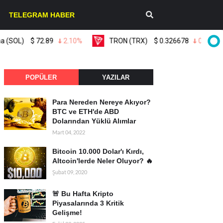
TELEGRAM HABER
)
$
72.89
2.10%
TRON (TRX)
$
0.326678
0.30%
POPÜLER
YAZILAR
Para Nereden Nereye Akıyor?
BTC ve ETH'de ABD
Dolarından Yüklü Alımlar
Mart 04, 2022
Bitcoin 10.000 Dolar'ı Kırdı,
Altcoin'lerde Neler Oluyor? 🔥
Şubat 09, 2020
🚨 Bu Hafta Kripto
Piyasalarında 3 Kritik
Gelişme!