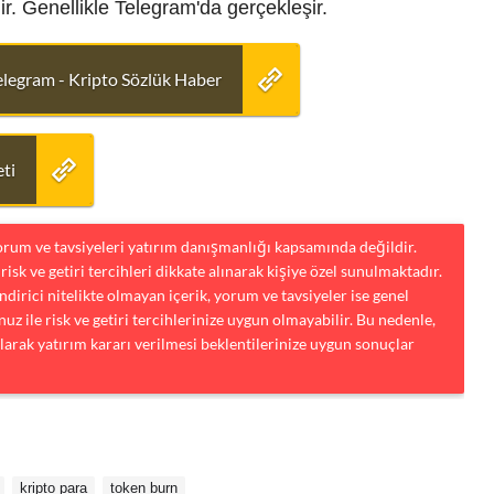
ir. Genellikle Telegram'da gerçekleşir.
elegram - Kripto Sözlük Haber
ti
yorum ve tavsiyeleri yatırım danışmanlığı kapsamında değildir.
risk ve getiri tercihleri dikkate alınarak kişiye özel sunulmaktadır.
dirici nitelikte olmayan içerik, yorum ve tavsiyeler ise genel
uz ile risk ve getiri tercihlerinize uygun olmayabilir. Bu nedenle,
larak yatırım kararı verilmesi beklentilerinize uygun sonuçlar
kripto para
token burn