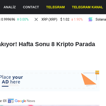
ANALİZ
CONTACT
TELEGRAM
TELEGRAM KANAL
999696
0.00%
XRP (XRP)
$
1.02
1.90%
Solana (SO
kıyor! Hafta Sonu 8 Kripto Parada