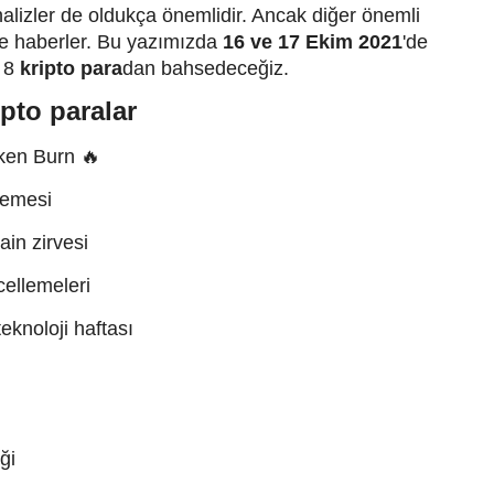
nalizler de oldukça önemlidir. Ancak diğer önemli
ve haberler. Bu yazımızda
16 ve 17 Ekim 2021
'de
n 8
kripto para
dan bahsedeceğiz.
pto paralar
ken Burn 🔥
lemesi
in zirvesi
cellemeleri
knoloji haftası
ği