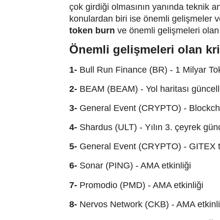
çok girdiği olmasının yanında teknik a
konulardan biri ise önemli gelişmeler 
token burn
ve önemli gelişmeleri ola
Önemli gelişmeleri olan kri
1-
Bull Run Finance (BR) - 1 Milyar To
2-
BEAM (BEAM) - Yol haritası güncel
3-
General Event (CRYPTO) - Blockcha
4-
Shardus (ULT) - Yılın 3. çeyrek gün
5-
General Event (CRYPTO) - GITEX te
6-
Sonar (PING) - AMA etkinliği
7-
Promodio (PMD) - AMA etkinliği
8-
Nervos Network (CKB) - AMA etkinli