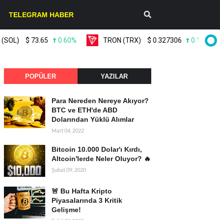
TELEGRAM HABER
L)
$
73.65
0.60%
TRON (TRX)
$
0.327306
0.10%
POPÜLER
YAZILAR
Para Nereden Nereye Akıyor?
BTC ve ETH'de ABD
Dolarından Yüklü Alımlar
Mart 04, 2022
Bitcoin 10.000 Dolar'ı Kırdı,
Altcoin'lerde Neler Oluyor? 🔥
Şubat 09, 2020
🚨 Bu Hafta Kripto
Piyasalarında 3 Kritik
Gelişme!