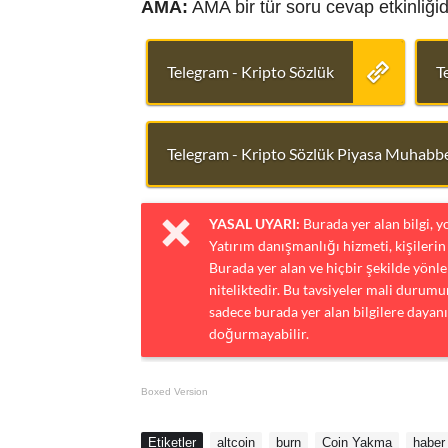
AMA:
AMA bir tür soru cevap etkinliğid
Telegram - Kripto Sözlük
T
Telegram - Kripto Sözlük Piyasa Muhabbe
YASAL UYARI:
Burada yer alan bilgi, 
Yatırım danışmanlığı hizmeti, kişilerin 
Burada yer alan ve hiçbir şekilde yönlen
niteliktedir. Bu tavsiyeler mali durumun
sadece burada yer alan bilgilere dayanı
doğurmayabilir.
Boxed Version
Etiketler
altcoin
burn
Coin Yakma
haber