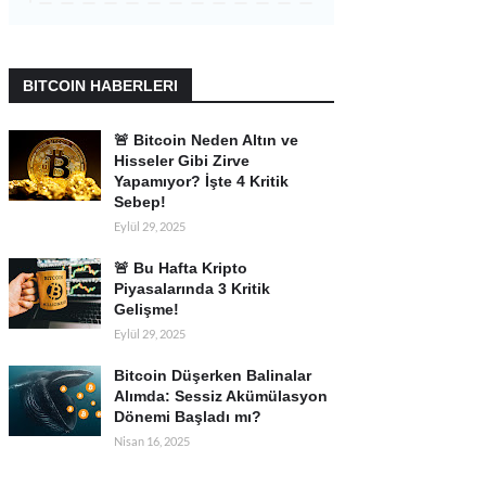
BITCOIN HABERLERI
🚨 Bitcoin Neden Altın ve
Hisseler Gibi Zirve
Yapamıyor? İşte 4 Kritik
Sebep!
Eylül 29, 2025
🚨 Bu Hafta Kripto
Piyasalarında 3 Kritik
Gelişme!
Eylül 29, 2025
Bitcoin Düşerken Balinalar
Alımda: Sessiz Akümülasyon
Dönemi Başladı mı?
Nisan 16, 2025