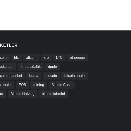
IKETLER
tcoin
btc
altcoin
xrp
LTC
ethereum
ockchain
kripto sözlük
ripple
tcoin haberleri
borsa
litecoin
bitcoin analiz
c analiz
EOS
mining
Bitcoin Cash
bra
Bitcoin Halving
bitcoin tahmini