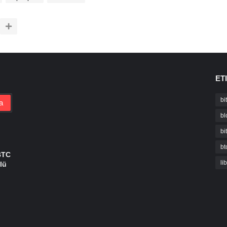
ET
bi
bl
bi
bt
BTC
li
lü