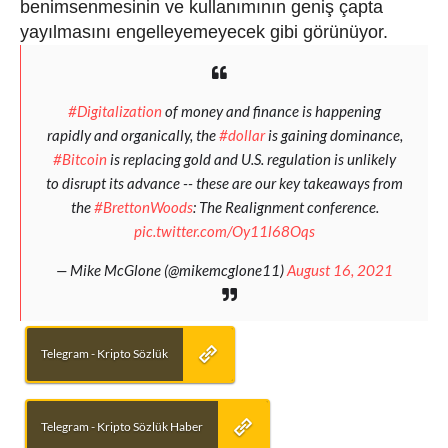
benimsenmesinin ve kullanımının geniş çapta
yayılmasını engelleyemeyecek gibi görünüyor.
#Digitalization
of money and finance is happening
rapidly and organically, the
#dollar
is gaining dominance,
#Bitcoin
is replacing gold and U.S. regulation is unlikely
to disrupt its advance -- these are our key takeaways from
the
#BrettonWoods
: The Realignment conference.
pic.twitter.com/Oy11l68Oqs
— Mike McGlone (@mikemcglone11)
August 16, 2021
Telegram - Kripto Sözlük
Telegram - Kripto Sözlük Haber