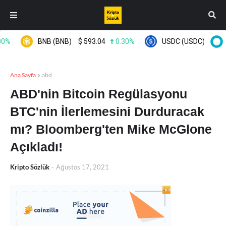
%
BNB (BNB)
$
593.04
0.30%
USDC (USDC)
$
0.999
Ana Sayfa
abd
ABD'nin Bitcoin Regülasyonu
BTC'nin İlerlemesini Durduracak
mı? Bloomberg'ten Mike McGlone
Açıkladı!
Kripto Sözlük
-
Ağustos 17, 2021