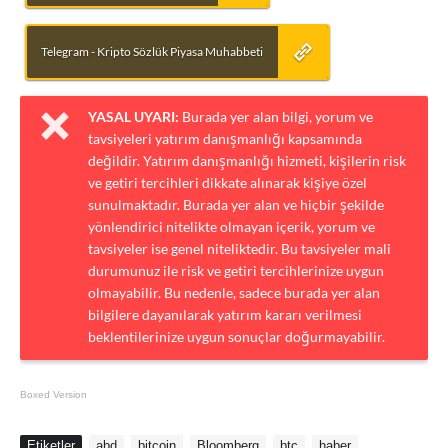
Telegram - Kripto Sözlük Piyasa Muhabbeti
YASAL UYARI:
Burada yer alan bilgi, yorum ve
tavsiyeleri yatırım danışmanlığı kapsamında
değildir. Yatırım danışmanlığı hizmeti, kişilerin risk
ve getiri tercihleri dikkate alınarak kişiye özel
sunulmaktadır. Burada yer alan ve hiçbir şekilde
yönlendirici nitelikte olmayan içerik, yorum ve
tavsiyeler ise genel niteliktedir. Bu tavsiyeler mali
durumunuz ile risk ve getiri tercihlerinize uygun
olmayabilir. Bu nedenle, sadece burada yer alan
bilgilere dayanılarak yatırım kararı verilmesi
beklentilerinize uygun sonuçlar doğurmayabilir.
Boxed Version
Etiketler
abd
bitcoin
Bloomberg
btc
haber