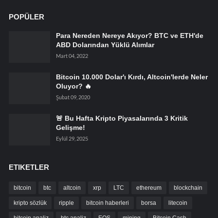
POPÜLER
Para Nereden Nereye Akıyor? BTC ve ETH'de
ABD Dolarından Yüklü Alımlar
Mart 04, 2022
Bitcoin 10.000 Dolar'ı Kırdı, Altcoin'lerde Neler
Oluyor? 🔥
Şubat 09, 2020
🚨 Bu Hafta Kripto Piyasalarında 3 Kritik
Gelişme!
Eylül 29, 2025
ETIKETLER
bitcoin
btc
altcoin
xrp
LTC
ethereum
blockchain
kripto sözlük
ripple
bitcoin haberleri
borsa
litecoin