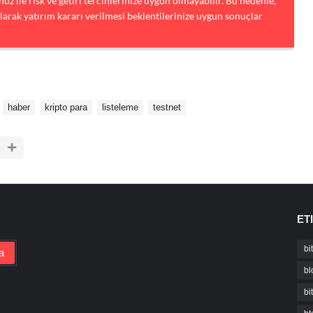
uz ile risk ve getiri tercihlerinize uygun olmayabilir. Bu nedenle,
larak yatırım kararı verilmesi beklentilerinize uygun sonuçlar
haber
kripto para
listeleme
testnet
ET
bi
bl
bi