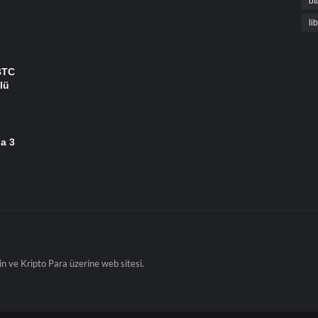
bt
li
BTC
lü
da 3
in ve Kripto Para üzerine web sitesi.