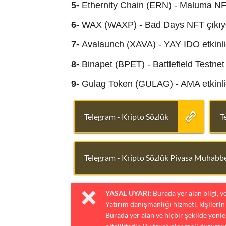
5-
Ethernity Chain (ERN) - Maluma NF
6-
WAX (WAXP) - Bad Days NFT çıkıy
7-
Avalaunch (XAVA) - YAY IDO etkinli
8-
Binapet (BPET) - Battlefield Testnet
9-
Gulag Token (GULAG) - AMA etkinli
Telegram - Kripto Sözlük
T
Telegram - Kripto Sözlük Piyasa Muhabbe
YASAL UYARI:
Burada yer alan bilgi, 
Yatırım danışmanlığı hizmeti, kişilerin 
Burada yer alan ve hiçbir şekilde yönlen