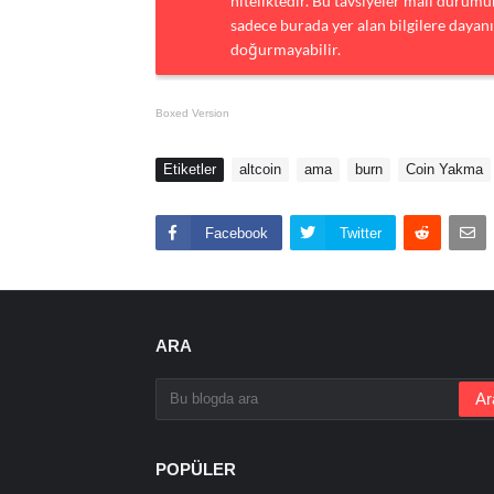
niteliktedir. Bu tavsiyeler mali durumun
sadece burada yer alan bilgilere dayanı
doğurmayabilir.
Boxed Version
Etiketler
altcoin
ama
burn
Coin Yakma
Facebook
Twitter
ARA
POPÜLER