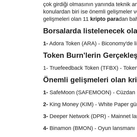
çok girdiği olmasının yanında teknik a
konulardan biri ise önemli gelişmeler 
gelişmeleri olan 11
kripto para
dan ba
Borsalarda listelenecek ola
1-
Adora Token (ARA) - Biconomy'de li
Token Burn'lerin Gerçekleş
1- Truefeedback Token (TFBX) - Token
Önemli gelişmeleri olan kri
1-
SafeMoon (SAFEMOON) - Cüzdan 
2-
King Money (KIM) - White Paper gü
3-
Deeper Network (DPR) - Mainnet l
4-
Binamon (BMON) - Oyun lansmanı