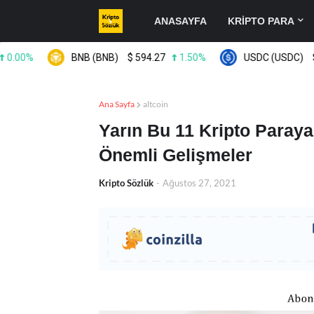
ANASAYFA
KRİPTO PARA
0%
BNB (BNB)
$
594.27
1.50%
USDC (USDC)
$
0.9
Ana Sayfa
altcoin
Yarın Bu 11 Kripto Paraya
Önemli Gelişmeler
Kripto Sözlük
-
Ağustos 27, 2021