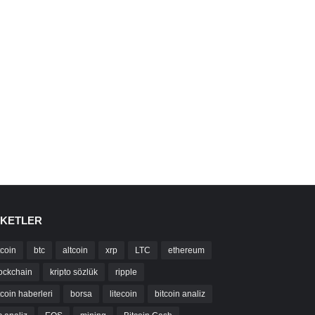
IKETLER
tcoin
btc
altcoin
xrp
LTC
ethereum
ockchain
kripto sözlük
ripple
tcoin haberleri
borsa
litecoin
bitcoin analiz