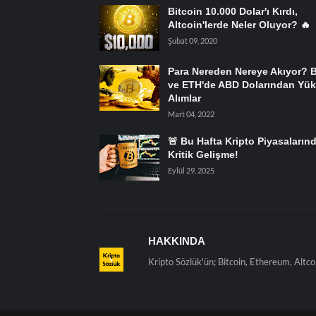
Bitcoin 10.000 Dolar'ı Kırdı,
Altcoin'lerde Neler Oluyor? 🔥
Şubat 09, 2020
Para Nereden Nereye Akıyor? 
ve ETH'de ABD Dolarından Yük
Alımlar
Mart 04, 2022
🚨 Bu Hafta Kripto Piyasaların
Kritik Gelişme!
Eylül 29, 2025
HAKKINDA
Kripto Sözlük'ün; Bitcoin, Ethereum, Altco