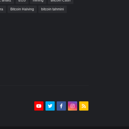
c analiz
EOS
mining
Bitcoin Cash
bra
Bitcoin Halving
bitcoin tahmini