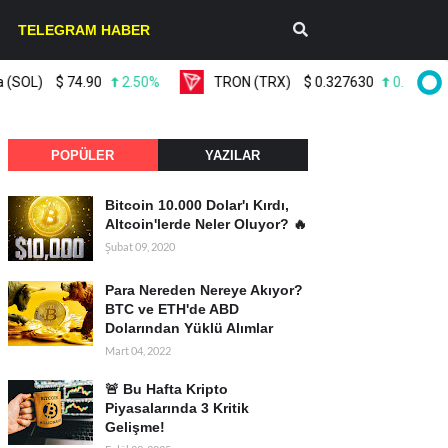
TELEGRAM HABER
L)
$
74.90
2.50%
TRON (TRX)
$
0.327630
0.20%
POPÜLER
YAZILAR
Bitcoin 10.000 Dolar'ı Kırdı,
Altcoin'lerde Neler Oluyor? 🔥
Şubat 09, 2020
Para Nereden Nereye Akıyor?
BTC ve ETH'de ABD
Dolarından Yüklü Alımlar
Mart 04, 2022
🚨 Bu Hafta Kripto
Piyasalarında 3 Kritik
Gelişme!