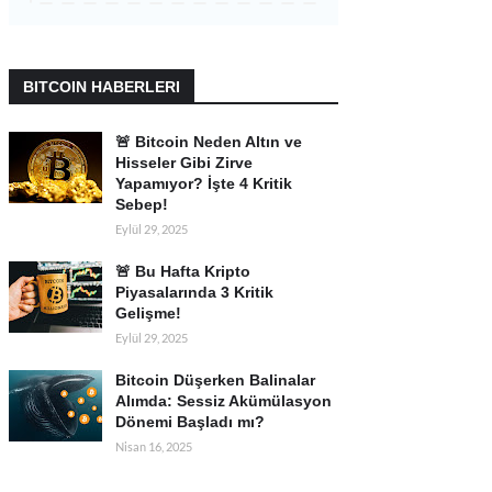
BITCOIN HABERLERI
🚨 Bitcoin Neden Altın ve
Hisseler Gibi Zirve
Yapamıyor? İşte 4 Kritik
Sebep!
Eylül 29, 2025
🚨 Bu Hafta Kripto
Piyasalarında 3 Kritik
Gelişme!
Eylül 29, 2025
Bitcoin Düşerken Balinalar
Alımda: Sessiz Akümülasyon
Dönemi Başladı mı?
Nisan 16, 2025