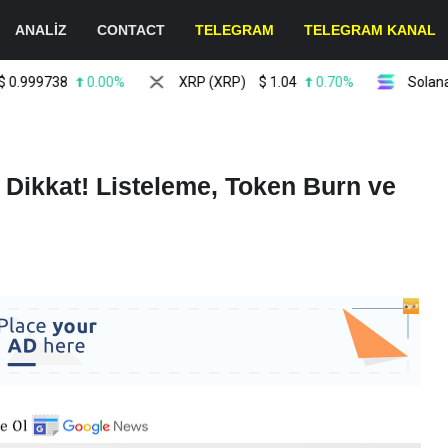
ANALİZ
CONTACT
TELEGRAM
TELEGRAM KANAL
99738
0.00%
XRP (XRP)
$
1.04
0.70%
Solana (SO
 Dikkat! Listeleme, Token Burn ve