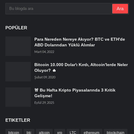
POPÜLER
Para Nereden Nereye Akıyor? BTC ve ETH'de
ABD Dolarından Yüklü Alımlar
Mart 04, 2022
Bitcoin 10.000 Dolar'ı Kırdı, Altcoin'lerde Neler
Oluyor? 🔥
Şubat 09, 2020
🚨 Bu Hafta Kripto Piyasalarında 3 Kritik
Gelişme!
Eylül 29, 2025
ETIKETLER
bitcoin
btc
altcoin
xrp
LTC
ethereum
blockchain