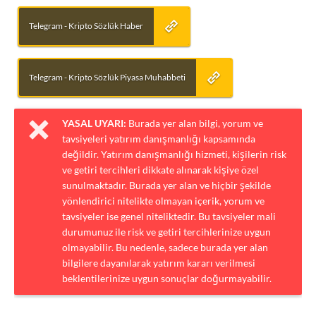
Telegram - Kripto Sözlük Haber
Telegram - Kripto Sözlük Piyasa Muhabbeti
YASAL UYARI:
Burada yer alan bilgi, yorum ve
tavsiyeleri yatırım danışmanlığı kapsamında
değildir. Yatırım danışmanlığı hizmeti, kişilerin risk
ve getiri tercihleri dikkate alınarak kişiye özel
sunulmaktadır. Burada yer alan ve hiçbir şekilde
yönlendirici nitelikte olmayan içerik, yorum ve
tavsiyeler ise genel niteliktedir. Bu tavsiyeler mali
durumunuz ile risk ve getiri tercihlerinize uygun
olmayabilir. Bu nedenle, sadece burada yer alan
bilgilere dayanılarak yatırım kararı verilmesi
beklentilerinize uygun sonuçlar doğurmayabilir.