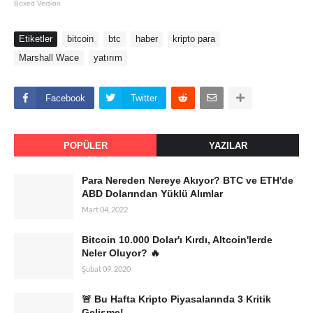
Boxed Version
Etiketler
bitcoin
btc
haber
kripto para
Marshall Wace
yatırım
Facebook
Twitter
POPÜLER
YAZILAR
Para Nereden Nereye Akıyor? BTC ve ETH'de
ABD Dolarından Yüklü Alımlar
Mart 04, 2022
Bitcoin 10.000 Dolar'ı Kırdı, Altcoin'lerde
Neler Oluyor? 🔥
Şubat 09, 2020
🚨 Bu Hafta Kripto Piyasalarında 3 Kritik
Gelişme!