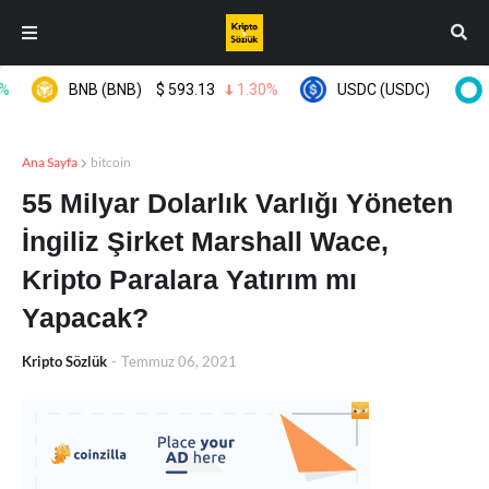
BNB (BNB)
$
593.13
1.30%
USDC (USDC)
$
0.99957
Ana Sayfa
bitcoin
55 Milyar Dolarlık Varlığı Yöneten
İngiliz Şirket Marshall Wace,
Kripto Paralara Yatırım mı
Yapacak?
Kripto Sözlük
-
Temmuz 06, 2021