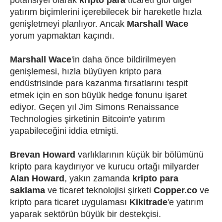
potansiyel olarak
kripto para
ticareti gibi diğer
yatırım biçimlerini içerebilecek bir hareketle hızla
genişletmeyi planlıyor. Ancak
Marshall Wace
yorum yapmaktan kaçındı.
Marshall Wace
'in daha önce bildirilmeyen
genişlemesi, hızla büyüyen kripto para
endüstrisinde para kazanma fırsatlarını tespit
etmek için en son büyük hedge fonunu işaret
ediyor. Geçen yıl Jim Simons Renaissance
Technologies şirketinin Bitcoin'e yatırım
yapabileceğini iddia etmişti.
Brevan Howard
varlıklarının küçük bir bölümünü
kripto para kaydırıyor ve kurucu ortağı milyarder
Alan Howard
, yakın zamanda
kripto para
saklama
ve ticaret teknolojisi şirketi
Copper.co
ve
kripto para ticaret uygulaması
Kikitrade
'e yatırım
yaparak sektörün büyük bir destekçisi.