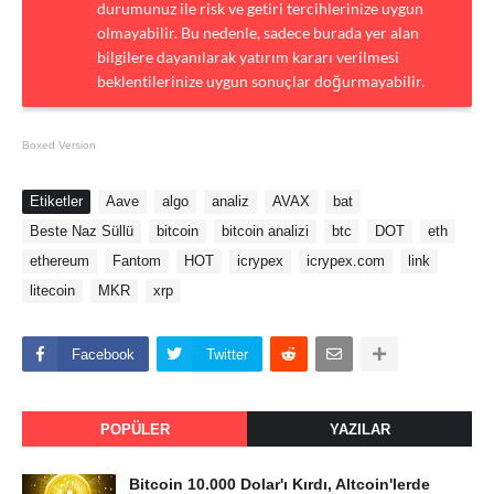
durumunuz ile risk ve getiri tercihlerinize uygun
olmayabilir. Bu nedenle, sadece burada yer alan
bilgilere dayanılarak yatırım kararı verilmesi
beklentilerinize uygun sonuçlar doğurmayabilir.
Boxed Version
Etiketler
Aave
algo
analiz
AVAX
bat
Beste Naz Süllü
bitcoin
bitcoin analizi
btc
DOT
eth
ethereum
Fantom
HOT
icrypex
icrypex.com
link
litecoin
MKR
xrp
Facebook
Twitter
POPÜLER
YAZILAR
Bitcoin 10.000 Dolar'ı Kırdı, Altcoin'lerde