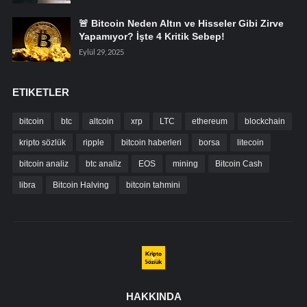
🚨 Bitcoin Neden Altın ve Hisseler Gibi Zirve
Yapamıyor? İşte 4 Kritik Sebep!
Eylül 29, 2025
ETIKETLER
bitcoin
btc
altcoin
xrp
LTC
ethereum
blockchain
kripto sözlük
ripple
bitcoin haberleri
borsa
litecoin
bitcoin analiz
btc analiz
EOS
mining
Bitcoin Cash
libra
Bitcoin Halving
bitcoin tahmini
HAKKINDA