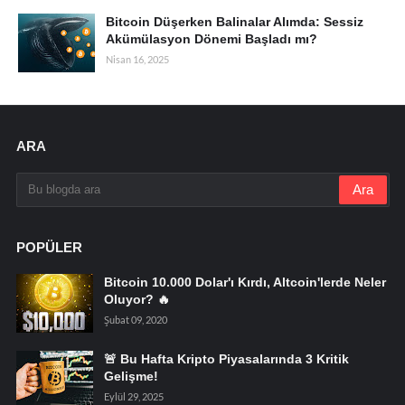
Bitcoin Düşerken Balinalar Alımda: Sessiz
Akümülasyon Dönemi Başladı mı?
Nisan 16, 2025
ARA
POPÜLER
Bitcoin 10.000 Dolar'ı Kırdı, Altcoin'lerde Neler
Oluyor? 🔥
Şubat 09, 2020
🚨 Bu Hafta Kripto Piyasalarında 3 Kritik
Gelişme!
Eylül 29, 2025