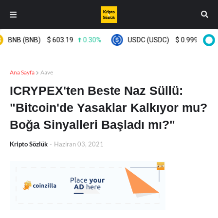
NB (BNB)
$
603.19
0.30%
USDC (USDC)
$
0.999661
0.0
Ana Sayfa
Aave
ICRYPEX'ten Beste Naz Süllü:
"Bitcoin'de Yasaklar Kalkıyor mu?
Boğa Sinyalleri Başladı mı?"
Kripto Sözlük
-
Haziran 03, 2021