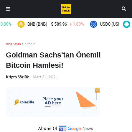
00%
BNB (BNB)
$
589.96
1.60%
USDC (USDC)
$
0.
Ana Sayfa
bitcoin
Goldman Sachs'tan Önemli
Bitcoin Hamlesi!
Kripto Sözlük
-
Mart 31, 2021