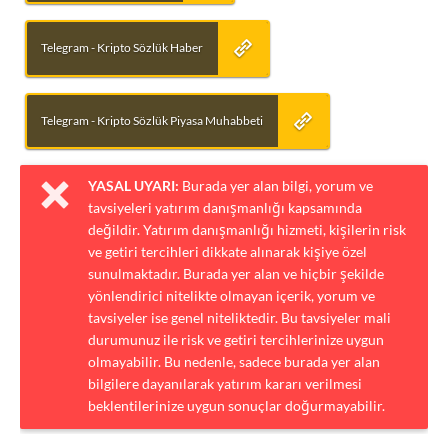
Telegram - Kripto Sözlük Haber
Telegram - Kripto Sözlük Piyasa Muhabbeti
YASAL UYARI:
Burada yer alan bilgi, yorum ve
tavsiyeleri yatırım danışmanlığı kapsamında
değildir. Yatırım danışmanlığı hizmeti, kişilerin risk
ve getiri tercihleri dikkate alınarak kişiye özel
sunulmaktadır. Burada yer alan ve hiçbir şekilde
yönlendirici nitelikte olmayan içerik, yorum ve
tavsiyeler ise genel niteliktedir. Bu tavsiyeler mali
durumunuz ile risk ve getiri tercihlerinize uygun
olmayabilir. Bu nedenle, sadece burada yer alan
bilgilere dayanılarak yatırım kararı verilmesi
beklentilerinize uygun sonuçlar doğurmayabilir.