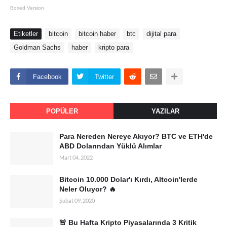
Boxed Version
Etiketler
bitcoin
bitcoin haber
btc
dijital para
Goldman Sachs
haber
kripto para
Facebook
Twitter
POPÜLER
YAZILAR
Para Nereden Nereye Akıyor? BTC ve ETH'de
ABD Dolarından Yüklü Alımlar
Mart 04, 2022
Bitcoin 10.000 Dolar'ı Kırdı, Altcoin'lerde
Neler Oluyor? 🔥
Şubat 09, 2020
🚨 Bu Hafta Kripto Piyasalarında 3 Kritik