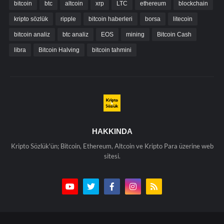
bitcoin
btc
altcoin
xrp
LTC
ethereum
blockchain
kripto sözlük
ripple
bitcoin haberleri
borsa
litecoin
bitcoin analiz
btc analiz
EOS
mining
Bitcoin Cash
libra
Bitcoin Halving
bitcoin tahmini
HAKKINDA
Kripto Sözlük'ün; Bitcoin, Ethereum, Altcoin ve Kripto Para üzerine web
sitesi.