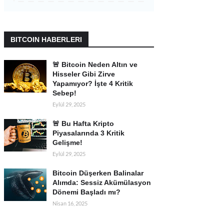
BITCOIN HABERLERI
🚨 Bitcoin Neden Altın ve
Hisseler Gibi Zirve
Yapamıyor? İşte 4 Kritik
Sebep!
Eylül 29, 2025
🚨 Bu Hafta Kripto
Piyasalarında 3 Kritik
Gelişme!
Eylül 29, 2025
Bitcoin Düşerken Balinalar
Alımda: Sessiz Akümülasyon
Dönemi Başladı mı?
Nisan 16, 2025