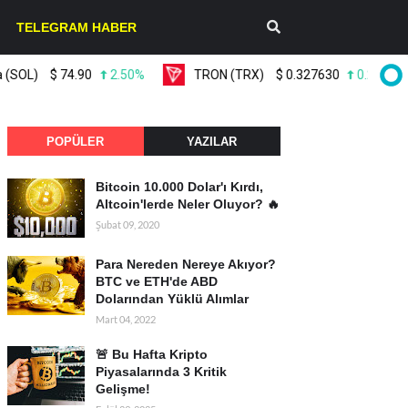
TELEGRAM HABER
L)
$
74.90
2.50%
TRON (TRX)
$
0.327630
0.20%
POPÜLER
YAZILAR
Bitcoin 10.000 Dolar'ı Kırdı,
Altcoin'lerde Neler Oluyor? 🔥
Şubat 09, 2020
Para Nereden Nereye Akıyor?
BTC ve ETH'de ABD
Dolarından Yüklü Alımlar
Mart 04, 2022
🚨 Bu Hafta Kripto
Piyasalarında 3 Kritik
Gelişme!