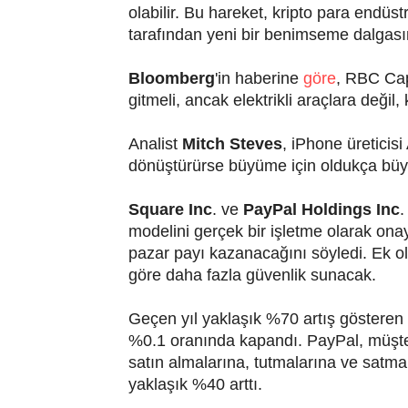
olabilir. Bu hareket, kripto para endüs
tarafından yeni bir benimseme dalgasını
Bloomberg
'in haberine
göre
, RBC Cap
gitmeli, ancak elektrikli araçlara değil, 
Analist
Mitch Steves
, iPhone üreticis
dönüştürürse büyüme için oldukça büyük
Square Inc
. ve
PayPal Holdings Inc
.
modelini gerçek bir işletme olarak on
pazar payı kazanacağını söyledi. Ek ola
göre daha fazla güvenlik sunacak.
Geçen yıl yaklaşık %70 artış gösteren
%0.1 oranında kapandı. PayPal, müşte
satın almalarına, tutmalarına ve satm
yaklaşık %40 arttı.