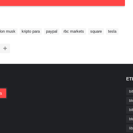
lon musk
kripto para
paypal
rbc markets
square
tesla
ET
bi
bl
bi
bt
li