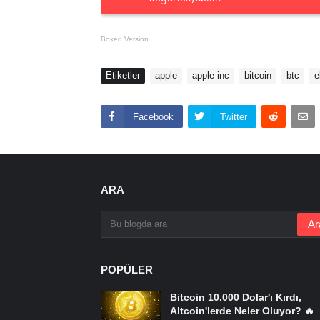
Boxed Version
Etiketler
apple
apple inc
bitcoin
btc
e
Facebook
Twitter
ARA
POPÜLER
Bitcoin 10.000 Dolar'ı Kırdı,
Altcoin'lerde Neler Oluyor? 🔥