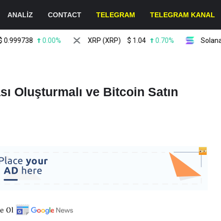
ANALİZ
CONTACT
TELEGRAM
TELEGRAM KANAL
99738
0.00%
XRP (XRP)
$
1.04
0.70%
Solana (SO
sı Oluşturmalı ve Bitcoin Satın