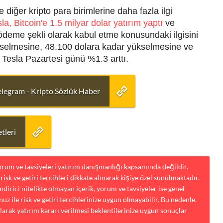
e diğer kripto para birimlerine daha fazla ilgi
la, Bitcoin'e 1.5 milyar dolar yatırım yaptı
ve
 ödeme şekli olarak kabul etme konusundaki ilgisini
 yükselmesine, 48.100 dolara kadar yükselmesine ve
 Tesla Pazartesi günü %1.3 arttı.
elegram - Kripto Sözlük Haber
tleri
yorum ve tavsiyeleri yatırım danışmanlığı kapsamında değildir.
risk ve getiri tercihleri dikkate alınarak kişiye özel sunulmaktadır.
dirici nitelikte olmayan içerik, yorum ve tavsiyeler ise genel
uz ile risk ve getiri tercihlerinize uygun olmayabilir. Bu nedenle,
larak yatırım kararı verilmesi beklentilerinize uygun sonuçlar