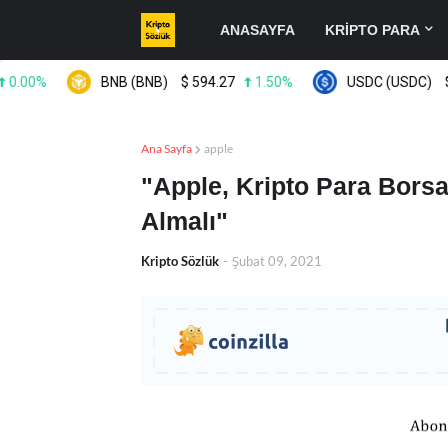
ANASAYFA
KRİPTO PARA
0%
BNB (BNB)
$
594.27
1.50%
USDC (USDC)
$
0.9
Ana Sayfa
apple
"Apple, Kripto Para Borsa
Almalı"
Kripto Sözlük
-
Şubat 09, 2021