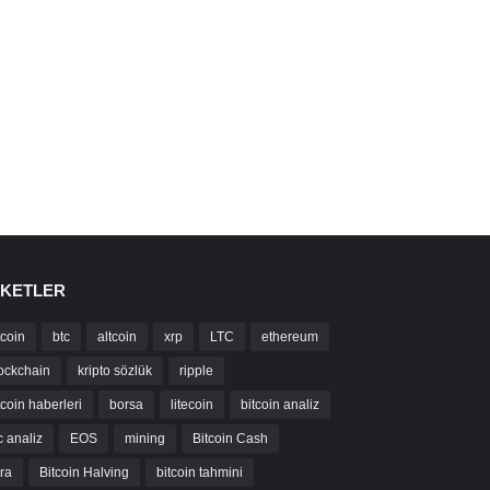
IKETLER
tcoin
btc
altcoin
xrp
LTC
ethereum
ockchain
kripto sözlük
ripple
tcoin haberleri
borsa
litecoin
bitcoin analiz
c analiz
EOS
mining
Bitcoin Cash
bra
Bitcoin Halving
bitcoin tahmini