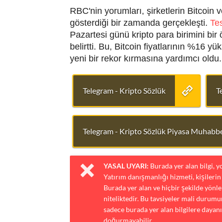
RBC'nin yorumları, şirketlerin Bitcoin v
gösterdiği bir zamanda gerçekleşti.
Tes
Pazartesi günü kripto para birimini bir
belirtti. Bu, Bitcoin fiyatlarının %16
yeni bir rekor kırmasına yardımcı oldu.
Telegram - Kripto Sözlük
T
Telegram - Kripto Sözlük Piyasa Muhabbe
YASAL UYARI:
Burada yer alan bilgi, 
Yatırım danışmanlığı hizmeti, kişilerin 
Burada yer alan ve hiçbir şekilde yönlen
niteliktedir. Bu tavsiyeler mali durumun
sadece burada yer alan bilgilere dayanı
doğurmayabilir.