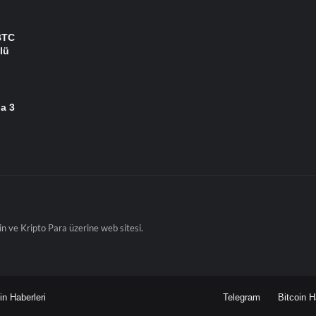
BTC
lü
da 3
in ve Kripto Para üzerine web sitesi.
n Haberleri
Telegram
Bitcoin H