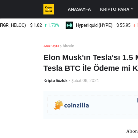
ANASAYFA
KRİPTO PARA
R_HELOC)
$
1.02
1.70%
Hyperliquid (HYPE)
$
55.95
1.70
Ana Sayfa
bitcoin
Elon Musk'ın Tesla'sı 1.5 M
Tesla BTC İle Ödeme mi 
Kripto Sözlük
-
Şubat 08, 2021