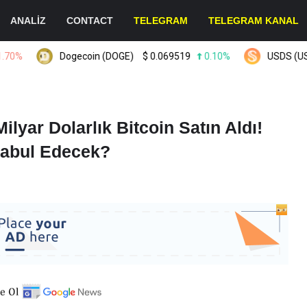
ANALİZ
CONTACT
TELEGRAM
TELEGRAM KANAL
%
Dogecoin (DOGE)
$
0.069519
0.10%
USDS (USDS)
ilyar Dolarlık Bitcoin Satın Aldı!
Kabul Edecek?