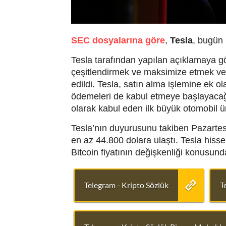
SEC dosyalarına göre
,
Tesla
, bugün 
Tesla tarafından yapılan açıklamaya gör
çeşitlendirmek ve maksimize etmek ve d
edildi.
Tesla, satın alma işlemine ek ola
ödemeleri de kabul etmeye başlayacağ
olarak kabul eden ilk büyük otomobil ür
Tesla’nın duyurusunu takiben Pazartesi 
en az 44.800 dolara ulaştı.
Tesla hisse
Bitcoin fiyatının değişkenliği konusunda
Telegram - Kripto Sözlük
T