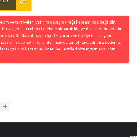
tleri
yorum ve tavsiyeleri yatırım danışmanlığı kapsamında değildir.
risk ve getiri tercihleri dikkate alınarak kişiye özel sunulmaktadır.
dirici nitelikte olmayan içerik, yorum ve tavsiyeler ise genel
uz ile risk ve getiri tercihlerinize uygun olmayabilir. Bu nedenle,
larak yatırım kararı verilmesi beklentilerinize uygun sonuçlar