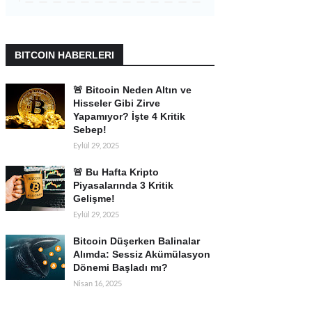
BITCOIN HABERLERI
🚨 Bitcoin Neden Altın ve
Hisseler Gibi Zirve
Yapamıyor? İşte 4 Kritik
Sebep!
Eylül 29, 2025
🚨 Bu Hafta Kripto
Piyasalarında 3 Kritik
Gelişme!
Eylül 29, 2025
Bitcoin Düşerken Balinalar
Alımda: Sessiz Akümülasyon
Dönemi Başladı mı?
Nisan 16, 2025