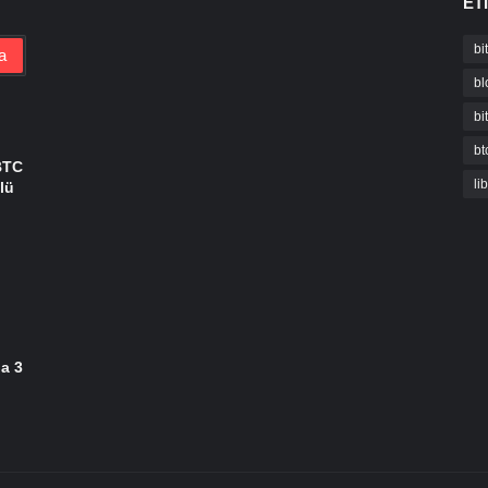
ET
bi
bl
bi
bt
BTC
li
lü
da 3