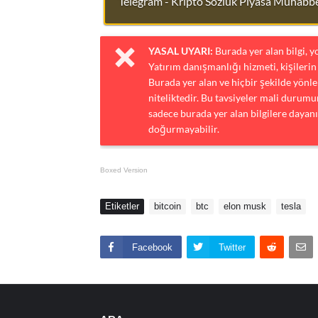
Telegram - Kripto Sözlük Piyasa Muhabbe
YASAL UYARI:
Burada yer alan bilgi, 
Yatırım danışmanlığı hizmeti, kişilerin 
Burada yer alan ve hiçbir şekilde yönlen
niteliktedir. Bu tavsiyeler mali durumun
sadece burada yer alan bilgilere dayanı
doğurmayabilir.
Boxed Version
Etiketler
bitcoin
btc
elon musk
tesla
Facebook
Twitter