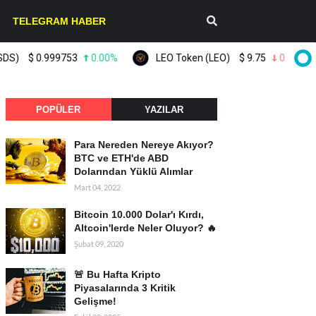
TELEGRAM HABER
$
0.999753
0.00%
LEO Token (LEO)
$
9.75
0.10%
POPÜLER
YAZILAR
Para Nereden Nereye Akıyor?
BTC ve ETH'de ABD
Dolarından Yüklü Alımlar
Mart 04, 2022
Bitcoin 10.000 Dolar'ı Kırdı,
Altcoin'lerde Neler Oluyor? 🔥
Şubat 09, 2020
🚨 Bu Hafta Kripto
Piyasalarında 3 Kritik
Gelişme!