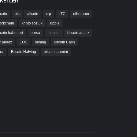
IKETLER
tcoin
btc
altcoin
xrp
LTC
ethereum
ockchain
kripto sözlük
ripple
tcoin haberleri
borsa
litecoin
bitcoin analiz
c analiz
EOS
mining
Bitcoin Cash
bra
Bitcoin Halving
bitcoin tahmini