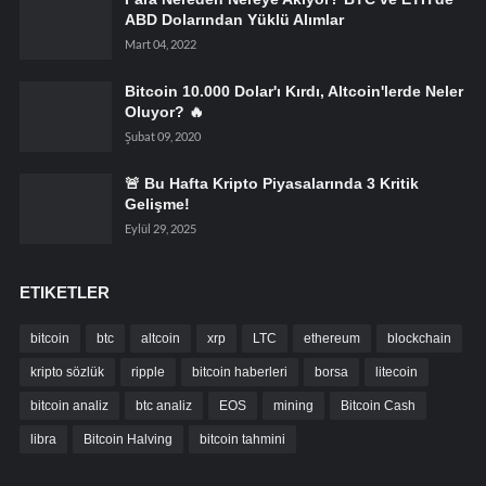
ABD Dolarından Yüklü Alımlar
Mart 04, 2022
Bitcoin 10.000 Dolar'ı Kırdı, Altcoin'lerde Neler
Oluyor? 🔥
Şubat 09, 2020
🚨 Bu Hafta Kripto Piyasalarında 3 Kritik
Gelişme!
Eylül 29, 2025
ETIKETLER
bitcoin
btc
altcoin
xrp
LTC
ethereum
blockchain
kripto sözlük
ripple
bitcoin haberleri
borsa
litecoin
bitcoin analiz
btc analiz
EOS
mining
Bitcoin Cash
libra
Bitcoin Halving
bitcoin tahmini