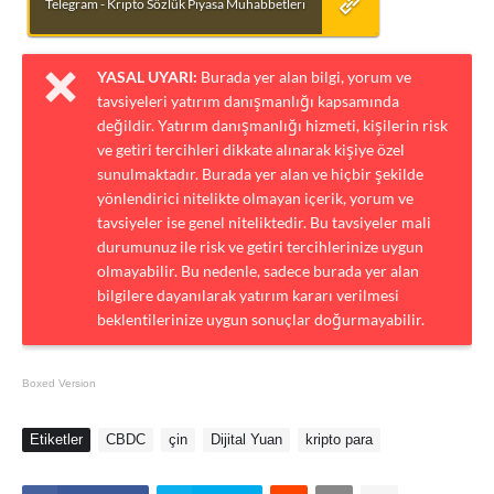
Telegram - Kripto Sözlük Piyasa Muhabbetleri
YASAL UYARI:
Burada yer alan bilgi, yorum ve
tavsiyeleri yatırım danışmanlığı kapsamında
değildir. Yatırım danışmanlığı hizmeti, kişilerin risk
ve getiri tercihleri dikkate alınarak kişiye özel
sunulmaktadır. Burada yer alan ve hiçbir şekilde
yönlendirici nitelikte olmayan içerik, yorum ve
tavsiyeler ise genel niteliktedir. Bu tavsiyeler mali
durumunuz ile risk ve getiri tercihlerinize uygun
olmayabilir. Bu nedenle, sadece burada yer alan
bilgilere dayanılarak yatırım kararı verilmesi
beklentilerinize uygun sonuçlar doğurmayabilir.
Boxed Version
Etiketler
CBDC
çin
Dijital Yuan
kripto para