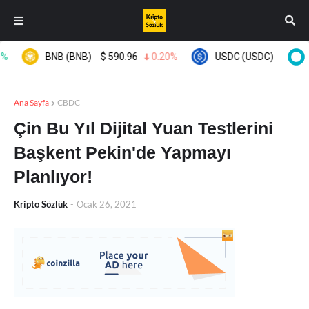
BNB (BNB)
$
590.96
0.20%
USDC (USDC)
$
0.9995
Ana Sayfa
CBDC
Çin Bu Yıl Dijital Yuan Testlerini
Başkent Pekin'de Yapmayı
Planlıyor!
Kripto Sözlük
-
Ocak 26, 2021