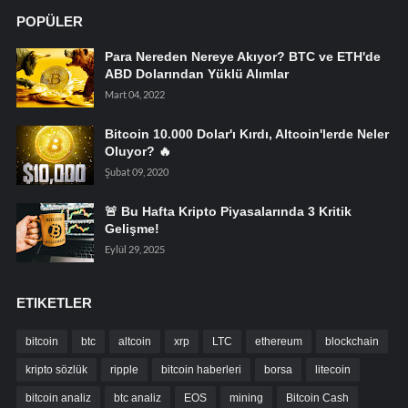
POPÜLER
Para Nereden Nereye Akıyor? BTC ve ETH'de
ABD Dolarından Yüklü Alımlar
Mart 04, 2022
Bitcoin 10.000 Dolar'ı Kırdı, Altcoin'lerde Neler
Oluyor? 🔥
Şubat 09, 2020
🚨 Bu Hafta Kripto Piyasalarında 3 Kritik
Gelişme!
Eylül 29, 2025
ETIKETLER
bitcoin
btc
altcoin
xrp
LTC
ethereum
blockchain
kripto sözlük
ripple
bitcoin haberleri
borsa
litecoin
bitcoin analiz
btc analiz
EOS
mining
Bitcoin Cash