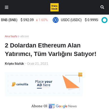
NB (BNB)
$
592.09
1.60%
USDC (USDC)
$
0.999580
0.0
Ana Sayfa
altcoin
2 Dolardan Ethereum Alan
Yatırımcı, Tüm Varlığını Satıyor!
Kripto Sözlük
-
Ocak 21, 2021