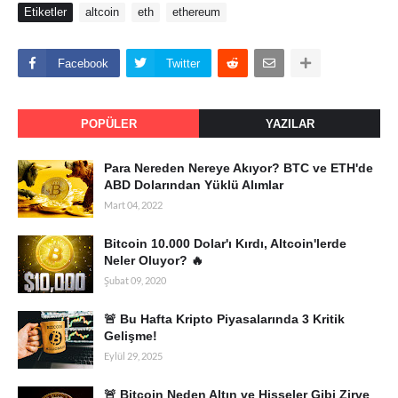
Etiketler
altcoin
eth
ethereum
Facebook
Twitter
POPÜLER
YAZILAR
Para Nereden Nereye Akıyor? BTC ve ETH'de
ABD Dolarından Yüklü Alımlar
Mart 04, 2022
Bitcoin 10.000 Dolar'ı Kırdı, Altcoin'lerde
Neler Oluyor? 🔥
Şubat 09, 2020
🚨 Bu Hafta Kripto Piyasalarında 3 Kritik
Gelişme!
Eylül 29, 2025
🚨 Bitcoin Neden Altın ve Hisseler Gibi Zirve