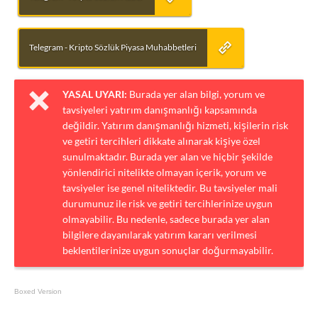
Telegram - Kripto Sözlük Piyasa Muhabbetleri
YASAL UYARI:
Burada yer alan bilgi, yorum ve
tavsiyeleri yatırım danışmanlığı kapsamında
değildir. Yatırım danışmanlığı hizmeti, kişilerin risk
ve getiri tercihleri dikkate alınarak kişiye özel
sunulmaktadır. Burada yer alan ve hiçbir şekilde
yönlendirici nitelikte olmayan içerik, yorum ve
tavsiyeler ise genel niteliktedir. Bu tavsiyeler mali
durumunuz ile risk ve getiri tercihlerinize uygun
olmayabilir. Bu nedenle, sadece burada yer alan
bilgilere dayanılarak yatırım kararı verilmesi
beklentilerinize uygun sonuçlar doğurmayabilir.
Boxed Version