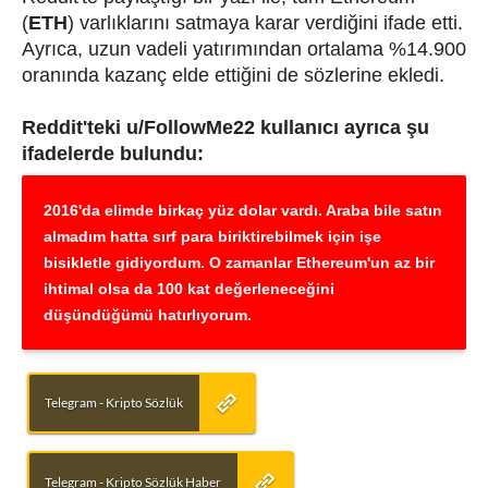
(
ETH
) varlıklarını satmaya karar verdiğini ifade etti.
Ayrıca, uzun vadeli yatırımından ortalama %14.900
oranında kazanç elde ettiğini de sözlerine ekledi.
Reddit'teki u/FollowMe22 kullanıcı ayrıca şu
ifadelerde bulundu:
2016'da elimde birkaç yüz dolar vardı. Araba bile satın
almadım hatta sırf para biriktirebilmek için işe
bisikletle gidiyordum. O zamanlar Ethereum'un az bir
ihtimal olsa da 100 kat değerleneceğini
düşündüğümü hatırlıyorum.
Telegram - Kripto Sözlük
Telegram - Kripto Sözlük Haber