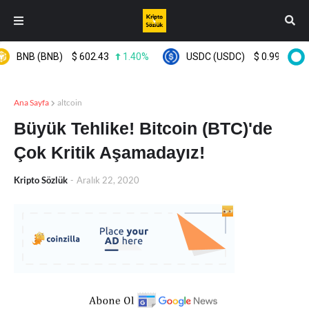
BNB (BNB)
$
602.43
1.40%
USDC (USDC)
$
0.999599
0
Ana Sayfa
altcoin
Büyük Tehlike! Bitcoin (BTC)'de
Çok Kritik Aşamadayız!
Kripto Sözlük
-
Aralık 22, 2020