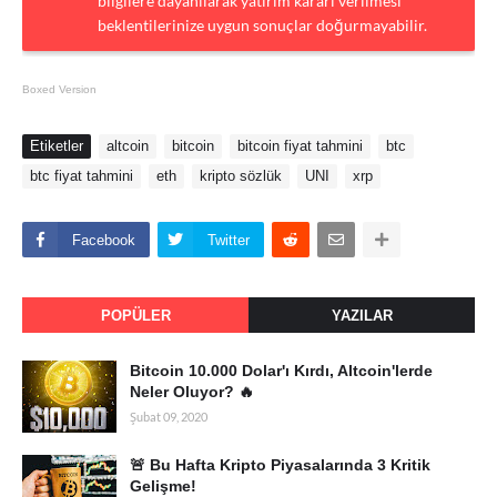
bilgilere dayanılarak yatırım kararı verilmesi
beklentilerinize uygun sonuçlar doğurmayabilir.
Boxed Version
Etiketler
altcoin
bitcoin
bitcoin fiyat tahmini
btc
btc fiyat tahmini
eth
kripto sözlük
UNI
xrp
Facebook
Twitter
POPÜLER
YAZILAR
Bitcoin 10.000 Dolar'ı Kırdı, Altcoin'lerde
Neler Oluyor? 🔥
Şubat 09, 2020
🚨 Bu Hafta Kripto Piyasalarında 3 Kritik
Gelişme!