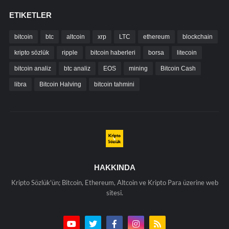
ETIKETLER
bitcoin
btc
altcoin
xrp
LTC
ethereum
blockchain
kripto sözlük
ripple
bitcoin haberleri
borsa
litecoin
bitcoin analiz
btc analiz
EOS
mining
Bitcoin Cash
libra
Bitcoin Halving
bitcoin tahmini
HAKKINDA
Kripto Sözlük'ün; Bitcoin, Ethereum, Altcoin ve Kripto Para üzerine web
sitesi.