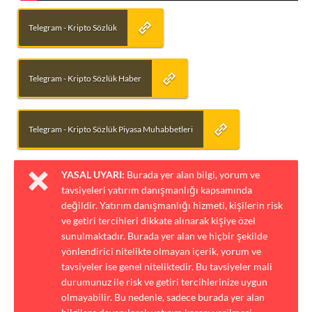
Telegram - Kripto Sözlük
Telegram - Kripto Sözlük Haber
Telegram - Kripto Sözlük Piyasa Muhabbetleri
YASAL UYARI:
Burada yer alan bilgi, yorum ve
tavsiyeleri yatırım danışmanlığı kapsamında
değildir. Yatırım danışmanlığı hizmeti, kişilerin risk
ve getiri tercihleri dikkate alınarak kişiye özel
sunulmaktadır. Burada yer alan ve hiçbir şekilde
yönlendirici nitelikte olmayan içerik, yorum ve
tavsiyeler ise genel niteliktedir. Bu tavsiyeler mali
durumunuz ile risk ve getiri tercihlerinize uygun
olmayabilir. Bu nedenle, sadece burada yer alan