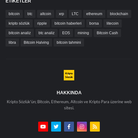
ETIKETLER
bitcoin
btc
altcoin
xrp
LTC
ethereum
blockchain
kripto sözlük
ripple
bitcoin haberleri
borsa
litecoin
bitcoin analiz
btc analiz
EOS
mining
Bitcoin Cash
libra
Bitcoin Halving
bitcoin tahmini
HAKKINDA
Kripto Sözlük'ün; Bitcoin, Ethereum, Altcoin ve Kripto Para üzerine web
sitesi.