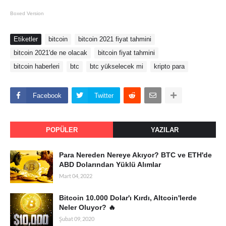
Boxed Version
Etiketler
bitcoin
bitcoin 2021 fiyat tahmini
bitcoin 2021'de ne olacak
bitcoin fiyat tahmini
bitcoin haberleri
btc
btc yükselecek mi
kripto para
Facebook
Twitter
POPÜLER
YAZILAR
Para Nereden Nereye Akıyor? BTC ve ETH'de
ABD Dolarından Yüklü Alımlar
Mart 04, 2022
Bitcoin 10.000 Dolar'ı Kırdı, Altcoin'lerde
Neler Oluyor? 🔥
Şubat 09, 2020