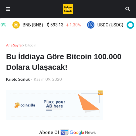
BNB (BNB)
$
593.13
1.30%
USDC (USDC)
$
0.999
Ana Sayfa
bitcoin
Bu İddiaya Göre Bitcoin 100.000
Dolara Ulaşacak!
Kripto Sözlük
-
Kasım 09, 2020