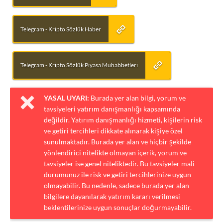
Telegram - Kripto Sözlük Haber
Telegram - Kripto Sözlük Piyasa Muhabbetleri
YASAL UYARI:
Burada yer alan bilgi, yorum ve
tavsiyeleri yatırım danışmanlığı kapsamında
değildir. Yatırım danışmanlığı hizmeti, kişilerin risk
ve getiri tercihleri dikkate alınarak kişiye özel
sunulmaktadır. Burada yer alan ve hiçbir şekilde
yönlendirici nitelikte olmayan içerik, yorum ve
tavsiyeler ise genel niteliktedir. Bu tavsiyeler mali
durumunuz ile risk ve getiri tercihlerinize uygun
olmayabilir. Bu nedenle, sadece burada yer alan
bilgilere dayanılarak yatırım kararı verilmesi
beklentilerinize uygun sonuçlar doğurmayabilir.