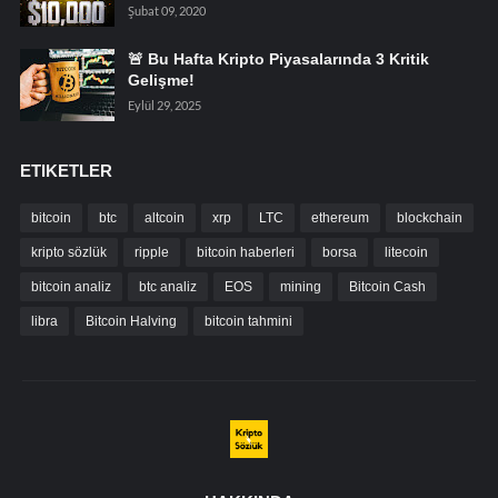
Şubat 09, 2020
🚨 Bu Hafta Kripto Piyasalarında 3 Kritik
Gelişme!
Eylül 29, 2025
ETIKETLER
bitcoin
btc
altcoin
xrp
LTC
ethereum
blockchain
kripto sözlük
ripple
bitcoin haberleri
borsa
litecoin
bitcoin analiz
btc analiz
EOS
mining
Bitcoin Cash
libra
Bitcoin Halving
bitcoin tahmini