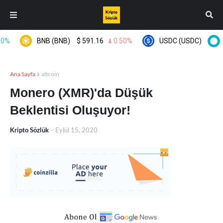
BNB (BNB)
$
591.16
0.50%
USDC (USDC)
$
0.999
Ana Sayfa
altcoin
Monero (XMR)'da Düşük
Beklentisi Oluşuyor!
Kripto Sözlük
-
Eylül 15, 2020