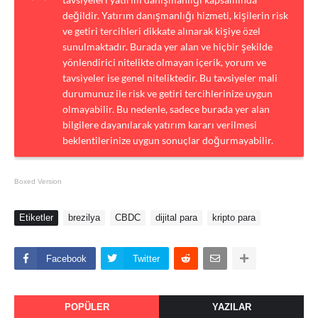
değildir. Yatırım danışmanlığı hizmeti, kişilerin risk
ve getiri tercihleri dikkate alınarak kişiye özel
sunulmaktadır. Burada yer alan ve hiçbir şekilde
yönlendirici nitelikte olmayan içerik, yorum ve
tavsiyeler ise genel niteliktedir. Bu tavsiyeler mali
durumunuz ile risk ve getiri tercihlerinize uygun
olmayabilir. Bu nedenle, sadece burada yer alan
bilgilere dayanılarak yatırım kararı verilmesi
beklentilerinize uygun sonuçlar doğurmayabilir.
Boxed Version
Etiketler
brezilya
CBDC
dijital para
kripto para
Facebook
Twitter
POPÜLER
YAZILAR