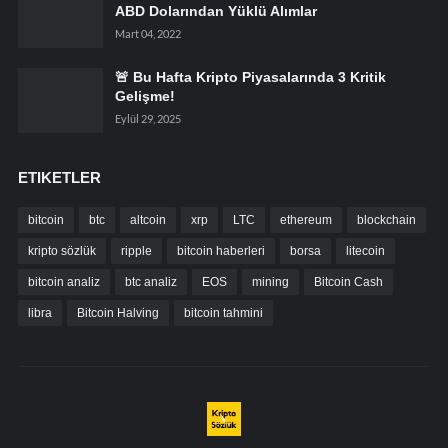
ABD Dolarından Yüklü Alımlar
Mart 04, 2022
🚨 Bu Hafta Kripto Piyasalarında 3 Kritik
Gelişme!
Eylül 29, 2025
ETIKETLER
bitcoin
btc
altcoin
xrp
LTC
ethereum
blockchain
kripto sözlük
ripple
bitcoin haberleri
borsa
litecoin
bitcoin analiz
btc analiz
EOS
mining
Bitcoin Cash
libra
Bitcoin Halving
bitcoin tahmini