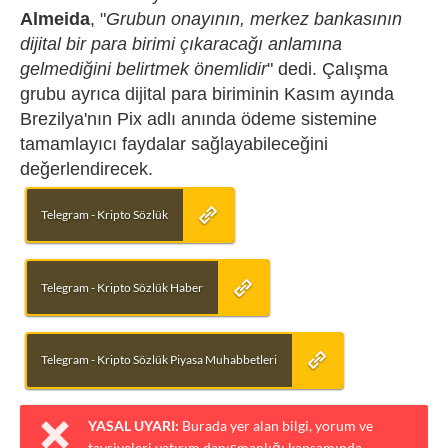
Almeida
, "
Grubun onayının, merkez bankasının
dijital bir para birimi çıkaracağı anlamına
gelmediğini belirtmek önemlidir
" dedi. Çalışma
grubu ayrıca dijital para biriminin Kasım ayında
Brezilya'nın Pix adlı anında ödeme sistemine
tamamlayıcı faydalar sağlayabileceğini
değerlendirecek.
Telegram - Kripto Sözlük
Telegram - Kripto Sözlük Haber
Telegram - Kripto Sözlük Piyasa Muhabbetleri
YASAL UYARI:
Burada yer alan bilgi, yorum ve
tavsiyeleri yatırım danışmanlığı kapsamında