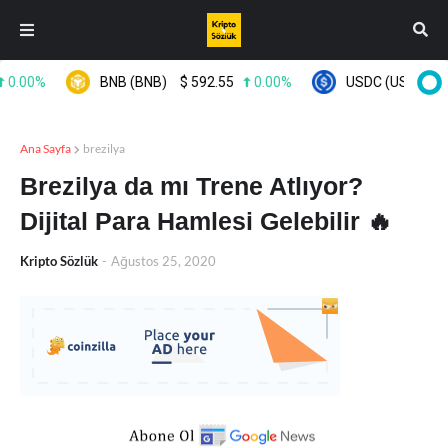
.00%
BNB (BNB)
$
592.55
0.00%
USDC (USDC)
$
0
Ana Sayfa
brezilya
Brezilya da mı Trene Atlıyor?
Dijital Para Hamlesi Gelebilir 🔥
Kripto Sözlük
-
Ağustos 25, 2020