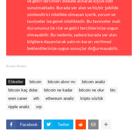
ve getiri tercihleri dikkate alınarak kişiye özel
sunulmaktadır. Burada yer alan ve hiçbir şekilde
yönlendirici nitelikte olmayan içerik, yorum ve
tavsiyeler ise genel niteliktedir. Bu tavsiyeler mali
durumunuz ile risk ve getiri tercihlerinize uygun
olmayabilir. Bu nedenle, sadece burada yer alan
bilgilere dayanılarak yatırım kararı verilmesi
beklentilerinize uygun sonuçlar doğurmayabilir.
Boxed Version
Etiketler
bitcoin
bitcoin alınır mı
bitcoin analiz
bitcoin kaç dolar
bitcoin ne kadar
bitcoin ne olur
btc
eren caner
eth
ethereum analiz
kripto sözlük
ripple analiz
xrp
Facebook
Twitter