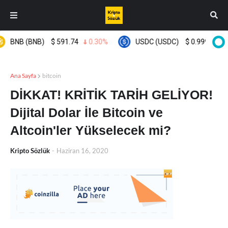
BNB (BNB)
$
591.74
0.30%
USDC (USDC)
$
0.999661
0
Ana Sayfa
bitcoin
DİKKAT! KRİTİK TARİH GELİYOR!
Dijital Dolar İle Bitcoin ve
Altcoin'ler Yükselecek mi?
Kripto Sözlük
-
Haziran 16, 2020