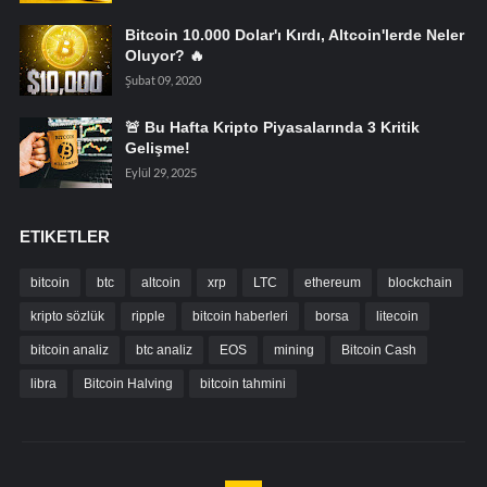
Bitcoin 10.000 Dolar'ı Kırdı, Altcoin'lerde Neler
Oluyor? 🔥
Şubat 09, 2020
🚨 Bu Hafta Kripto Piyasalarında 3 Kritik
Gelişme!
Eylül 29, 2025
ETIKETLER
bitcoin
btc
altcoin
xrp
LTC
ethereum
blockchain
kripto sözlük
ripple
bitcoin haberleri
borsa
litecoin
bitcoin analiz
btc analiz
EOS
mining
Bitcoin Cash
libra
Bitcoin Halving
bitcoin tahmini