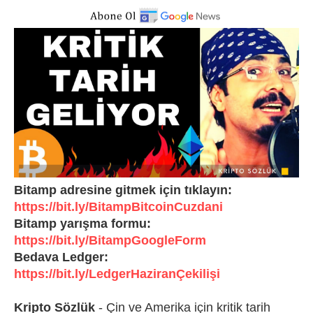
Bitamp adresine gitmek için tıklayın:
https://bit.ly/BitampBitcoinCuzdani
Bitamp yarışma formu:
https://bit.ly/BitampGoogleForm
Bedava Ledger:
https://bit.ly/LedgerHaziranÇekilişi
Kripto Sözlük
- Çin ve Amerika için kritik tarih