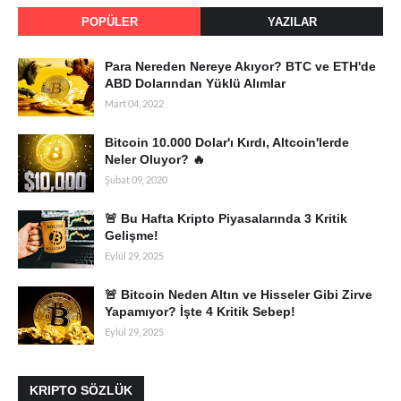
POPÜLER
YAZILAR
Para Nereden Nereye Akıyor? BTC ve ETH'de
ABD Dolarından Yüklü Alımlar
Mart 04, 2022
Bitcoin 10.000 Dolar'ı Kırdı, Altcoin'lerde
Neler Oluyor? 🔥
Şubat 09, 2020
🚨 Bu Hafta Kripto Piyasalarında 3 Kritik
Gelişme!
Eylül 29, 2025
🚨 Bitcoin Neden Altın ve Hisseler Gibi Zirve
Yapamıyor? İşte 4 Kritik Sebep!
Eylül 29, 2025
KRIPTO SÖZLÜK