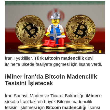
İranlı yetkililer,
Türk Bitcoin madencilik
devi
iMiner'e ülkede faaliyete geçmesi için lisans verdi.
iMiner İran'da Bitcoin Madencilik
Tesisini İşletecek
İran Sanayi, Maden ve Ticaret Bakanlığı,
iMine
r'e
şirketin İran'daki en büyük Bitcoin madencilik
tesisini işletmesi için
Bitcoin madenciliği
lisansı