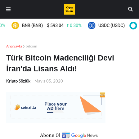
BNB (BNB)
$
593.04
0.30%
USDC (USDC)
$
0.999
Ana Sayfa
bitcoin
Türk Bitcoin Madenciliği Devi
İran'da Lisans Aldı!
Kripto Sözlük
-
Mayıs 05, 2020