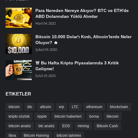
Para Nereden Nereye Akıyor? BTC ve ETH'de
ABD Dolarından Yüklü Alımlar
Mart 04, 2022
Bitcoin 10.000 Dolar'ı Kırdı, Altcoin'lerde Neler
Oluyor? 🔥
Şubat 09, 2020
🚨 Bu Hafta Kripto Piyasalarında 3 Kritik
Gelişme!
Eylül 29, 2025
ETIKETLER
bitcoin
btc
altcoin
xrp
LTC
ethereum
blockchain
kripto sözlük
ripple
bitcoin haberleri
borsa
litecoin
bitcoin analiz
btc analiz
EOS
mining
Bitcoin Cash
libra
Bitcoin Halving
bitcoin tahmini