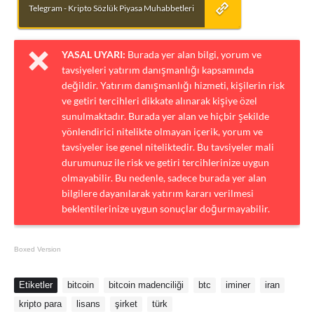
Telegram - Kripto Sözlük Piyasa Muhabbetleri
YASAL UYARI:
Burada yer alan bilgi, yorum ve
tavsiyeleri yatırım danışmanlığı kapsamında
değildir. Yatırım danışmanlığı hizmeti, kişilerin risk
ve getiri tercihleri dikkate alınarak kişiye özel
sunulmaktadır. Burada yer alan ve hiçbir şekilde
yönlendirici nitelikte olmayan içerik, yorum ve
tavsiyeler ise genel niteliktedir. Bu tavsiyeler mali
durumunuz ile risk ve getiri tercihlerinize uygun
olmayabilir. Bu nedenle, sadece burada yer alan
bilgilere dayanılarak yatırım kararı verilmesi
beklentilerinize uygun sonuçlar doğurmayabilir.
Boxed Version
Etiketler
bitcoin
bitcoin madenciliği
btc
iminer
iran
kripto para
lisans
şirket
türk