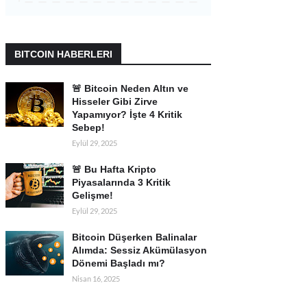
BITCOIN HABERLERI
🚨 Bitcoin Neden Altın ve
Hisseler Gibi Zirve
Yapamıyor? İşte 4 Kritik
Sebep!
Eylül 29, 2025
🚨 Bu Hafta Kripto
Piyasalarında 3 Kritik
Gelişme!
Eylül 29, 2025
Bitcoin Düşerken Balinalar
Alımda: Sessiz Akümülasyon
Dönemi Başladı mı?
Nisan 16, 2025