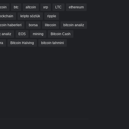
tcoin
btc
altcoin
xrp
LTC
ethereum
ockchain
kripto sözlük
ripple
tcoin haberleri
borsa
litecoin
bitcoin analiz
c analiz
EOS
mining
Bitcoin Cash
bra
Bitcoin Halving
bitcoin tahmini