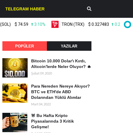
TELEGRAM HABER
$
74.59
3.10%
TRON (TRX)
$
0.327483
0.20%
L
POPÜLER
YAZILAR
Bitcoin 10.000 Dolar'ı Kırdı,
Altcoin'lerde Neler Oluyor? 🔥
Şubat 09, 2020
Para Nereden Nereye Akıyor?
BTC ve ETH'de ABD
Dolarından Yüklü Alımlar
Mart 04, 2022
🚨 Bu Hafta Kripto
Piyasalarında 3 Kritik
Gelişme!