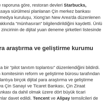
 raporuna göre, restoran devleri
Starbucks,
asaya sürülmesi planlanan Çin merkez bankası
rel medya kuruluşu, Xiong'an New Area'da düzenlenen
 hakkında "münhasıran" bilgilendirildiğini kaydetti. Ünlü
zincirinin de dijital yuan deneme şirketleri listesinde
ara araştırma ve geliştirme kurumu
ir "pilot tanıtım toplantısı" düzenlendiğini bildirdi.
 komitesinin reform ve geliştirme bürosu tarafından
lantıya birçok dijital para araştırma ve geliştirme
ıya Çin Sanayi ve Ticaret Bankası, Çin Ziraat
kası da dahil olmak üzere dört büyük ticari
lar davet edildi.
Tencent
ve
Alipay
temsilcileri de