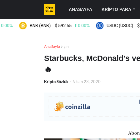
ANASAYFA
KRİPTO PARA
%
BNB (BNB)
$
592.55
0.00%
USDC (USDC)
$
0.999
Ana Sayfa
çin
Starbucks, McDonald's ve
🔥
Kripto Sözlük
-
Nisan 23, 2020