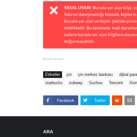
YASAL UYARI:
Burada yer alan bilgi, 
Yatırım danışmanlığı hizmeti, kişilerin 
Burada yer alan ve hiçbir şekilde yönlen
niteliktedir. Bu tavsiyeler mali durumun
sadece burada yer alan bilgilere dayanı
doğurmayabilir.
Boxed Version
Etiketler
çin
çin merkez bankası
dijital par
starbucks
subway
Suzhou
Tencent
Xio
Facebook
Twitter
ARA