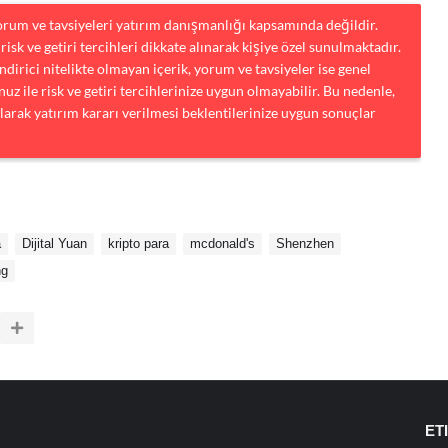
yorum ve tavsiyeleri yatırım danışmanlığı kapsamında değildir.
risk ve getiri tercihleri dikkate alınarak kişiye özel sunulmaktadır.
dirici nitelikte olmayan içerik, yorum ve tavsiyeler ise genel
uz ile risk ve getiri tercihlerinize uygun olmayabilir. Bu nedenle,
larak yatırım kararı verilmesi beklentilerinize uygun sonuçlar
a
Dijital Yuan
kripto para
mcdonald's
Shenzhen
ng
ET