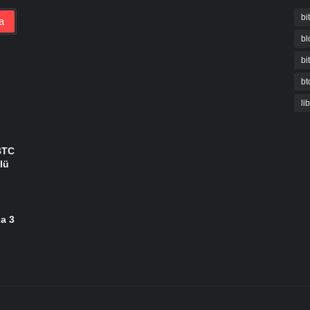
bi
bl
bi
bt
li
BTC
lü
da 3