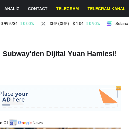
ANALİZ
CONTACT
TELEGRAM
TELEGRAM KANAL
734
0.00%
XRP (XRP)
$
1.04
0.90%
Solana (SOL)
 Subway'den Dijital Yuan Hamlesi!