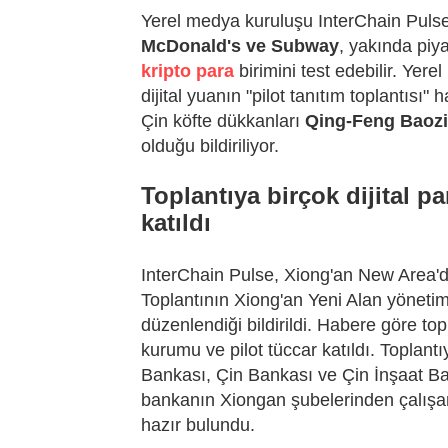
Yerel medya kuruluşu InterChain Pulse
McDonald's ve Subway
, yakında piy
kripto para
birimini test edebilir. Ye
dijital yuanın "pilot tanıtım toplantısı"
Çin köfte dükkanları
Qing-Feng Baozi
olduğu bildiriliyor.
Toplantıya birçok dijital p
katıldı
InterChain Pulse, Xiong'an New Area'da b
Toplantının Xiong'an Yeni Alan yönetim
düzenlendiği bildirildi. Habere göre top
kurumu ve pilot tüccar katıldı. Toplant
Bankası, Çin Bankası ve Çin İnşaat Ban
bankanın Xiongan şubelerinden çalışan
hazır bulundu.