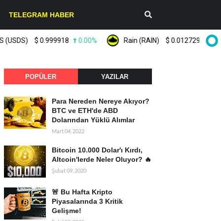
TELEGRAM HABER
DS)
$
0.999918
0.00%
Rain (RAIN)
$
0.012729
1.20%
POPÜLER
YAZILAR
Para Nereden Nereye Akıyor?
BTC ve ETH'de ABD
Dolarından Yüklü Alımlar
Mart 04, 2022
Bitcoin 10.000 Dolar'ı Kırdı,
Altcoin'lerde Neler Oluyor? 🔥
Şubat 09, 2020
🚨 Bu Hafta Kripto
Piyasalarında 3 Kritik
Gelişme!