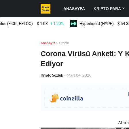
ANASAYFA
KRİPTO PARA
(FIGR_HELOC)
$
1.03
1.20%
Hyperliquid (HYPE)
$
54.35
2
Ana Sayfa
altcoin
Corona Virüsü Anketi: Y K
Ediyor
Kripto Sözlük
-
Mart 04, 2020