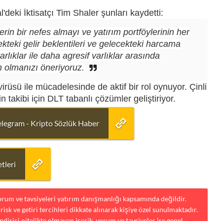
'deki İktisatçı Tim Shaler şunları kaydetti:
 derin bir nefes almayı ve yatırım portföylerinin her
cekteki gelir beklentileri ve gelecekteki harcama
rlıklar ile daha agresif varlıklar arasında
 olmanızı öneriyoruz.
virüsü ile mücadelesinde de aktif bir rol oynuyor. Çinli
 takibi için DLT tabanlı çözümler geliştiriyor.
elegram - Kripto Sözlük Haber
tleri
yorum ve tavsiyeleri yatırım danışmanlığı kapsamında değildir.
risk ve getiri tercihleri dikkate alınarak kişiye özel sunulmaktadır.
dirici nitelikte olmayan içerik, yorum ve tavsiyeler ise genel