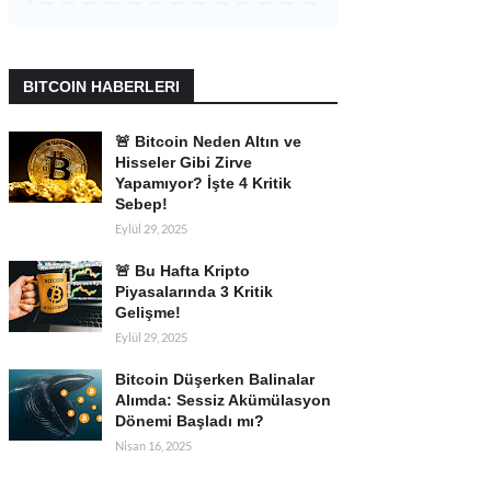
BITCOIN HABERLERI
🚨 Bitcoin Neden Altın ve
Hisseler Gibi Zirve
Yapamıyor? İşte 4 Kritik
Sebep!
Eylül 29, 2025
🚨 Bu Hafta Kripto
Piyasalarında 3 Kritik
Gelişme!
Eylül 29, 2025
Bitcoin Düşerken Balinalar
Alımda: Sessiz Akümülasyon
Dönemi Başladı mı?
Nisan 16, 2025