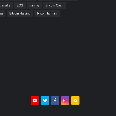
c analiz
EOS
mining
Bitcoin Cash
bra
Bitcoin Halving
bitcoin tahmini