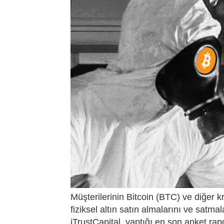
Müşterilerinin Bitcoin (BTC) ve diğer k
fiziksel altın satın almalarını ve satm
iTrustCapital, yaptığı en son anket rap