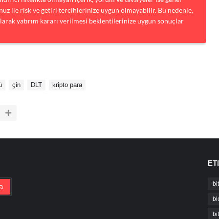
uz ile risk ve getiri tercihlerinize uygun olmayabilir. Bu nedenle,
larak yatırım kararı verilmesi beklentilerinize uygun sonuçlar
ü
çin
DLT
kripto para
ET
bi
bl
bi