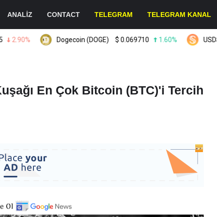
ANALİZ
CONTACT
TELEGRAM
TELEGRAM KANAL
.90%
Dogecoin (DOGE)
$
0.069710
1.60%
USDS (US
uşağı En Çok Bitcoin (BTC)'i Tercih