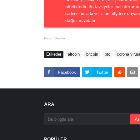
niteliktedir. Bu tavsiyeler mali durumun
sadece burada yer alan bilgilere dayanı
doğurmayabilir.
Boxed Version
Etiketler
altcoin
bitcoin
btc
corona virüs
Facebook
Twitter
ARA
POPÜLER