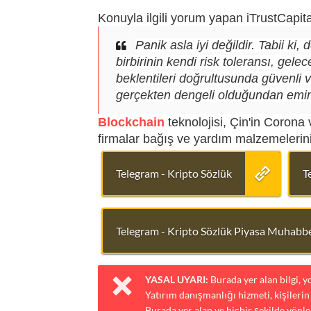
Konuyla ilgili yorum yapan iTrustCapital
Panik asla iyi değildir. Tabii ki,
birbirinin kendi risk toleransı, gele
beklentileri doğrultusunda güvenli va
gerçekten dengeli olduğundan emin
Blockchain
teknolojisi, Çin'in Corona 
firmalar bağış ve yardım malzemelerinin
Telegram - Kripto Sözlük
T
Telegram - Kripto Sözlük Piyasa Muhabbe
YASAL UYARI:
Burada yer alan bilgi, 
Yatırım danışmanlığı hizmeti, kişilerin 
Burada yer alan ve hiçbir şekilde yönlen