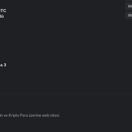
bt
BTC
li
lü
da 3
in ve Kripto Para üzerine web sitesi.