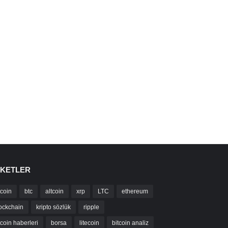
IKETLER
tcoin
btc
altcoin
xrp
LTC
ethereum
ockchain
kripto sözlük
ripple
tcoin haberleri
borsa
litecoin
bitcoin analiz