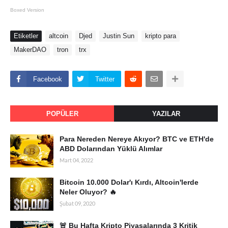
Boxed Version
Etiketler
altcoin
Djed
Justin Sun
kripto para
MakerDAO
tron
trx
Facebook
Twitter
POPÜLER
YAZILAR
Para Nereden Nereye Akıyor? BTC ve ETH'de
ABD Dolarından Yüklü Alımlar
Mart 04, 2022
Bitcoin 10.000 Dolar'ı Kırdı, Altcoin'lerde
Neler Oluyor? 🔥
Şubat 09, 2020
🚨 Bu Hafta Kripto Piyasalarında 3 Kritik