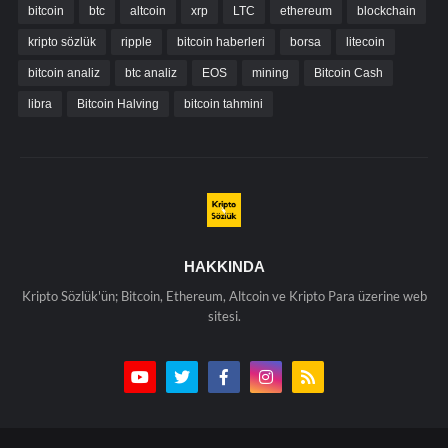
bitcoin
btc
altcoin
xrp
LTC
ethereum
blockchain
kripto sözlük
ripple
bitcoin haberleri
borsa
litecoin
bitcoin analiz
btc analiz
EOS
mining
Bitcoin Cash
libra
Bitcoin Halving
bitcoin tahmini
HAKKINDA
Kripto Sözlük'ün; Bitcoin, Ethereum, Altcoin ve Kripto Para üzerine web
sitesi.