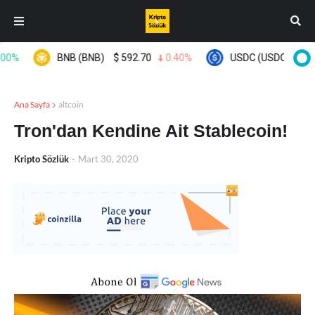
0%
BNB (BNB)
$
592.70
0.40%
USDC (USDC)
$
0.99
Ana Sayfa
altcoin
Tron'dan Kendine Ait Stablecoin!
Kripto Sözlük
-
Mart 30, 2020