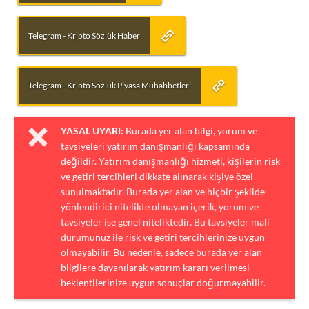
Telegram - Kripto Sözlük Haber
Telegram - Kripto Sözlük Piyasa Muhabbetleri
YASAL UYARI:
Burada yer alan bilgi, yorum ve
tavsiyeleri yatırım danışmanlığı kapsamında
değildir. Yatırım danışmanlığı hizmeti, kişilerin risk
ve getiri tercihleri dikkate alınarak kişiye özel
sunulmaktadır. Burada yer alan ve hiçbir şekilde
yönlendirici nitelikte olmayan içerik, yorum ve
tavsiyeler ise genel niteliktedir. Bu tavsiyeler mali
durumunuz ile risk ve getiri tercihlerinize uygun
olmayabilir. Bu nedenle, sadece burada yer alan
bilgilere dayanılarak yatırım kararı verilmesi
beklentilerinize uygun sonuçlar doğurmayabilir.