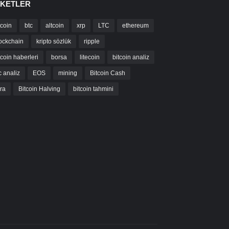
IKETLER
tcoin
btc
altcoin
xrp
LTC
ethereum
ockchain
kripto sözlük
ripple
tcoin haberleri
borsa
litecoin
bitcoin analiz
c analiz
EOS
mining
Bitcoin Cash
bra
Bitcoin Halving
bitcoin tahmini