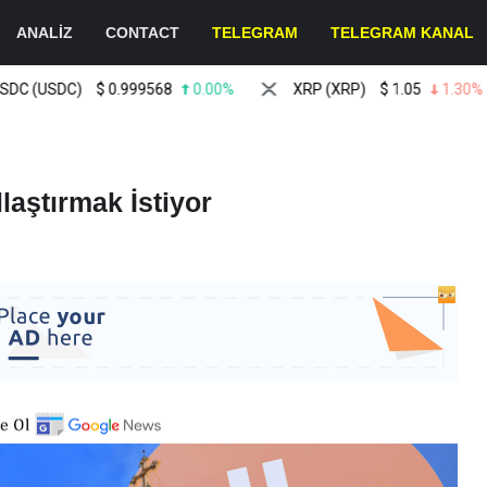
ANALİZ
CONTACT
TELEGRAM
TELEGRAM KANAL
(USDC)
$
0.999568
0.00%
XRP (XRP)
$
1.05
1.30%
laştırmak İstiyor