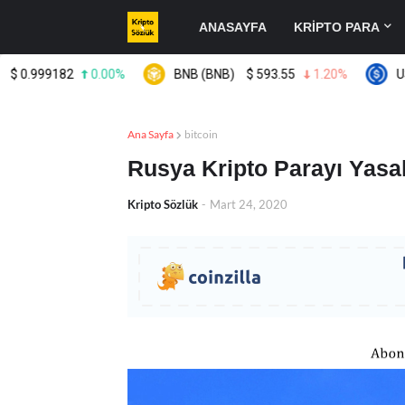
ANASAYFA
KRİPTO PARA
.999182
0.00%
BNB (BNB)
$
593.55
1.20%
USDC 
Ana Sayfa
bitcoin
Rusya Kripto Parayı Yasal
Kripto Sözlük
-
Mart 24, 2020