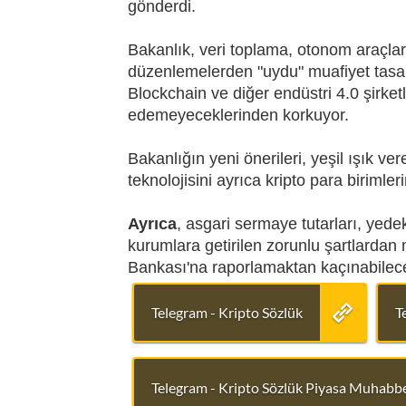
gönderdi.
Bakanlık, veri toplama, otonom araçla
düzenlemelerden "uydu" muafiyet tasar
Blockchain ve diğer endüstri 4.0 şirketle
edemeyeceklerinden korkuyor.
Bakanlığın yeni önerileri, yeşil ışık ve
teknolojisini ayrıca kripto para birimler
Ayrıca
, asgari sermaye tutarları, yedekt
kurumlara getirilen zorunlu şartlardan 
Bankası'na raporlamaktan kaçınabilece
Telegram - Kripto Sözlük
T
Telegram - Kripto Sözlük Piyasa Muhabbe