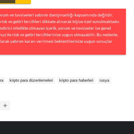
yorum ve tavsiyeleri yatırım danışmanlığı kapsamında değildir.
risk ve getiri tercihleri dikkate alınarak kişiye özel sunulmaktadır.
dirici nitelikte olmayan içerik, yorum ve tavsiyeler ise genel
uz ile risk ve getiri tercihlerinize uygun olmayabilir. Bu nedenle,
larak yatırım kararı verilmesi beklentilerinize uygun sonuçlar
ra
kripto para düzenlemeleri
kripto para haberleri
rusya