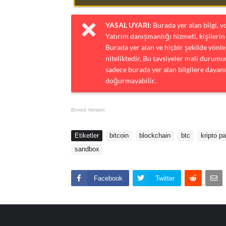
YASAL UYARI:
Burada yer alan bilgi, 
Yatırım danışmanlığı hizmeti, kişilerin 
Burada yer alan ve hiçbir şekilde yönlen
niteliktedir. Bu tavsiyeler mali durumun
sadece burada yer alan bilgilere dayanı
doğurmayabilir.
Boxed Version
Etiketler
bitcoin
blockchain
btc
kripto pa
sandbox
Facebook
Twitter