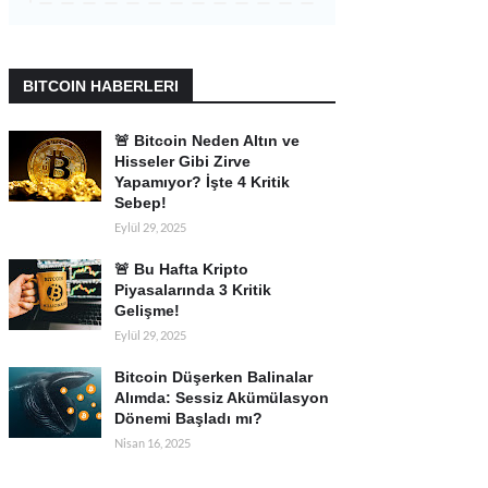
BITCOIN HABERLERI
🚨 Bitcoin Neden Altın ve
Hisseler Gibi Zirve
Yapamıyor? İşte 4 Kritik
Sebep!
Eylül 29, 2025
🚨 Bu Hafta Kripto
Piyasalarında 3 Kritik
Gelişme!
Eylül 29, 2025
Bitcoin Düşerken Balinalar
Alımda: Sessiz Akümülasyon
Dönemi Başladı mı?
Nisan 16, 2025