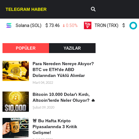
TELEGRAM HABER
Solana (SOL)
$
73.46
0.50%
TRON (TRX)
$
0.327474
POPÜLER
YAZILAR
Para Nereden Nereye Akıyor?
BTC ve ETH'de ABD
Dolarından Yüklü Alımlar
Mart 04, 2022
Bitcoin 10.000 Dolar'ı Kırdı,
Altcoin'lerde Neler Oluyor? 🔥
Şubat 09, 2020
🚨 Bu Hafta Kripto
Piyasalarında 3 Kritik
Gelişme!