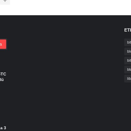
ET
bi
bl
bi
bt
BTC
li
lü
da 3