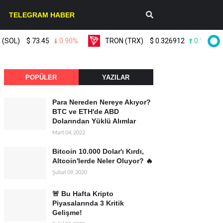
TELEGRAM HABER
)
$
73.45
0.90%
TRON (TRX)
$
0.326912
0.10%
POPÜLER
YAZILAR
Para Nereden Nereye Akıyor?
BTC ve ETH'de ABD
Dolarından Yüklü Alımlar
Mart 04, 2022
Bitcoin 10.000 Dolar'ı Kırdı,
Altcoin'lerde Neler Oluyor? 🔥
Şubat 09, 2020
🚨 Bu Hafta Kripto
Piyasalarında 3 Kritik
Gelişme!