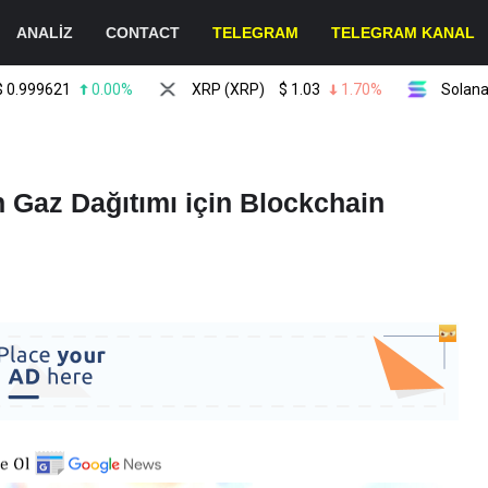
ANALİZ
CONTACT
TELEGRAM
TELEGRAM KANAL
9621
0.00%
XRP (XRP)
$
1.03
1.70%
Solana (SOL
n Gaz Dağıtımı için Blockchain