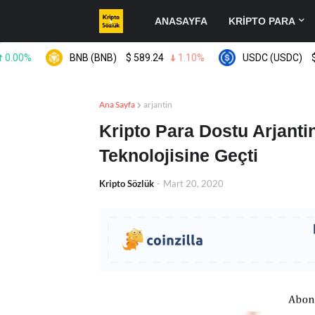
ANASAYFA
KRİPTO PARA
%
BNB (BNB)
$
589.24
1.10%
USDC (USDC)
$
0.99
Ana Sayfa
arjantin
Kripto Para Dostu Arjanti
Teknolojisine Geçti
Kripto Sözlük
-
Mart 20, 2020