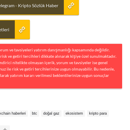
elegram - Kripto Sözlük Haber
tleri
yorum ve tavsiyeleri yatırım danışmanlığı kapsamında değildir.
risk ve getiri tercihleri dikkate alınarak kişiye özel sunulmaktadır.
dirici nitelikte olmayan içerik, yorum ve tavsiyeler ise genel
uz ile risk ve getiri tercihlerinize uygun olmayabilir. Bu nedenle,
larak yatırım kararı verilmesi beklentilerinize uygun sonuçlar
kchain haberleri
btc
doğal gaz
ekosistem
kripto para