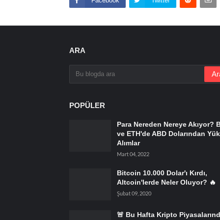
Facebook
Twitter
ARA
POPÜLER
Para Nereden Nereye Akıyor? 
ve ETH'de ABD Dolarından Yük
Alımlar
Mart 04, 2022
Bitcoin 10.000 Dolar'ı Kırdı,
Altcoin'lerde Neler Oluyor? 🔥
Şubat 09, 2020
🚨 Bu Hafta Kripto Piyasaların