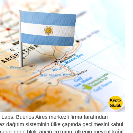
V Labs, Buenos Aires merkezli firma tarafından
az dağıtım sisteminin ülke çapında geçilmesini kabul
 rapor eden blok zinciri çözümü, ülkenin mevcut kağıt