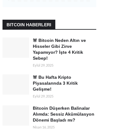
BITCOIN HABERLERI
🚨 Bitcoin Neden Altın ve
Hisseler Gibi Zirve
Yapamıyor? İşte 4 Kritik
Sebep!
Eylül 29, 2025
🚨 Bu Hafta Kripto
Piyasalarında 3 Kritik
Gelişme!
Eylül 29, 2025
Bitcoin Düşerken Balinalar
Alımda: Sessiz Akümülasyon
Dönemi Başladı mı?
Nisan 16, 2025