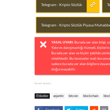
Telegram - Kripto Sözlük
T
Telegram - Kripto Sözlük Piyasa Muhabbe
YASAL UYARI:
Burada yer alan bilgi, 
Yatırım danışmanlığı hizmeti, kişilerin 
Burada yer alan ve hiçbir şekilde yönlen
niteliktedir. Bu tavsiyeler mali durumun
sadece burada yer alan bilgilere dayanı
doğurmayabilir.
Boxed Version
Etiketler
arjantin
bitcoin
blockchain
bloc