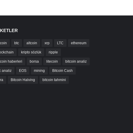
IKETLER
tcoin
btc
altcoin
xrp
LTC
ethereum
ockchain
kripto sözlük
ripple
tcoin haberleri
borsa
litecoin
bitcoin analiz
c analiz
EOS
mining
Bitcoin Cash
bra
Bitcoin Halving
bitcoin tahmini