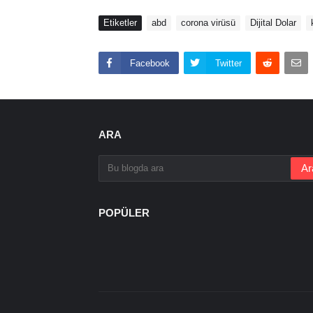
Etiketler
abd
corona virüsü
Dijital Dolar
Facebook
Twitter
ARA
POPÜLER