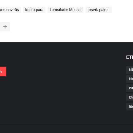
koronavirüs
kripto para
Temsilciler Meclisi
teşvik paketi
ET
bi
bl
bi
bt
li