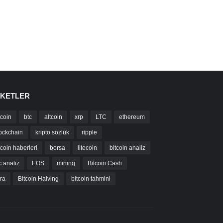
IKETLER
tcoin
btc
altcoin
xrp
LTC
ethereum
ockchain
kripto sözlük
ripple
tcoin haberleri
borsa
litecoin
bitcoin analiz
c analiz
EOS
mining
Bitcoin Cash
bra
Bitcoin Halving
bitcoin tahmini