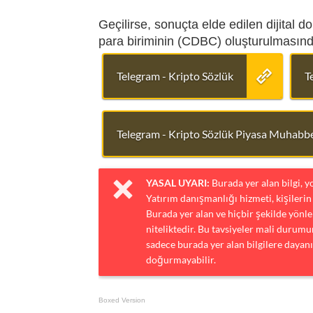
Geçilirse, sonuçta elde edilen dijital d
para biriminin (CDBC) oluşturulmasında
Telegram - Kripto Sözlük
T
Telegram - Kripto Sözlük Piyasa Muhabbe
YASAL UYARI:
Burada yer alan bilgi, 
Yatırım danışmanlığı hizmeti, kişilerin 
Burada yer alan ve hiçbir şekilde yönlen
niteliktedir. Bu tavsiyeler mali durumun
sadece burada yer alan bilgilere dayanı
doğurmayabilir.
Boxed Version