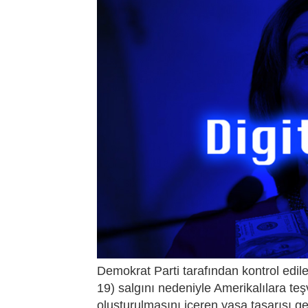
Demokrat Parti tarafından kontrol edil
19) salgını nedeniyle Amerikalılara teşv
oluşturulmasını içeren yasa tasarısı ge