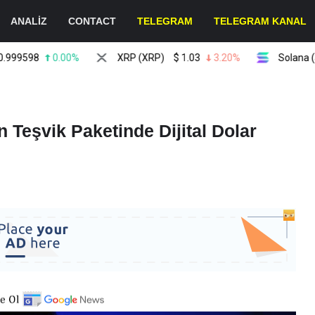
ANALİZ
CONTACT
TELEGRAM
TELEGRAM KANAL
598
0.00%
XRP (XRP)
$
1.03
3.20%
Solana (SOL)
 Teşvik Paketinde Dijital Dolar