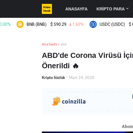
ANASAYFA
KRİPTO PARA
BNB (BNB)
$
590.29
1.60%
USDC (USDC)
$
0.999
Ana Sayfa
abd
ABD'de Corona Virüsü İçin
Önerildi 🔥
Kripto Sözlük
-
Mart 24, 2020