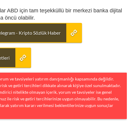
olar ABD için tam teşekküllü bir merkezi banka dijital
 öncü olabilir.
elegram - Kripto Sözlük Haber
tleri
yorum ve tavsiyeleri yatırım danışmanlığı kapsamında değildir.
risk ve getiri tercihleri dikkate alınarak kişiye özel sunulmaktadır.
dirici nitelikte olmayan içerik, yorum ve tavsiyeler ise genel
uz ile risk ve getiri tercihlerinize uygun olmayabilir. Bu nedenle,
larak yatırım kararı verilmesi beklentilerinize uygun sonuçlar