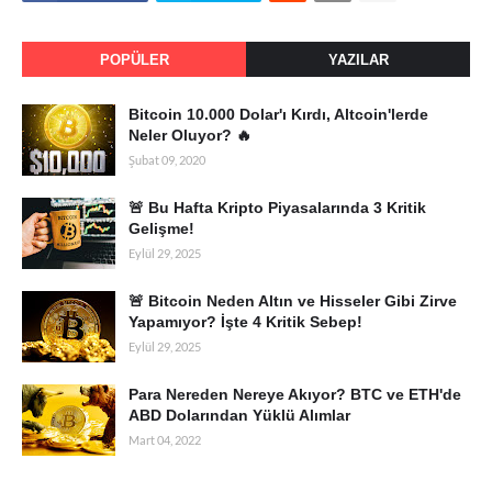
POPÜLER
YAZILAR
Bitcoin 10.000 Dolar'ı Kırdı, Altcoin'lerde
Neler Oluyor? 🔥
Şubat 09, 2020
🚨 Bu Hafta Kripto Piyasalarında 3 Kritik
Gelişme!
Eylül 29, 2025
🚨 Bitcoin Neden Altın ve Hisseler Gibi Zirve
Yapamıyor? İşte 4 Kritik Sebep!
Eylül 29, 2025
Para Nereden Nereye Akıyor? BTC ve ETH'de
ABD Dolarından Yüklü Alımlar
Mart 04, 2022