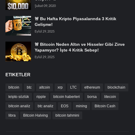
Şubat 09, 2020
🚨 Bu Hafta Kripto Piyasalarında 3 Kritik
Gelişme!
Eylül 29, 2025
🚨 Bitcoin Neden Altın ve Hisseler Gibi Zirve
Yapamıyor? İşte 4 Kritik Sebep!
Eylül 29, 2025
ETIKETLER
bitcoin
btc
altcoin
xrp
LTC
ethereum
blockchain
kripto sözlük
ripple
bitcoin haberleri
borsa
litecoin
bitcoin analiz
btc analiz
EOS
mining
Bitcoin Cash
libra
Bitcoin Halving
bitcoin tahmini