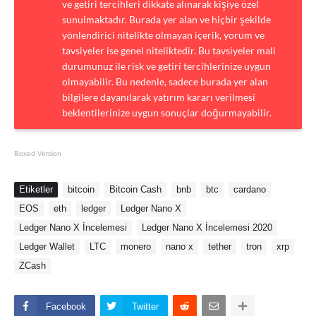
ve getiri tercihleri dikkate alınarak kişiye özel
sunulmaktadır. Burada yer alan ve hiçbir şekilde
yönlendirici nitelikte olmayan içerik, yorum ve
tavsiyeler ise genel niteliktedir. Bu tavsiyeler mali
durumunuz ile risk ve getiri tercihlerinize uygun
olmayabilir. Bu nedenle, sadece burada yer alan
bilgilere dayanılarak yatırım kararı verilmesi
beklentilerinize uygun sonuçlar doğurmayabilir.
Boxed Version
Etiketler
bitcoin
Bitcoin Cash
bnb
btc
cardano
EOS
eth
ledger
Ledger Nano X
Ledger Nano X İncelemesi
Ledger Nano X İncelemesi 2020
Ledger Wallet
LTC
monero
nano x
tether
tron
xrp
ZCash
Facebook
Twitter