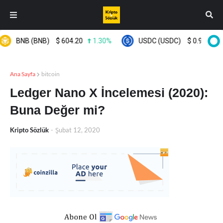
B (BNB)
$
604.20
1.30%
USDC (USDC)
$
0.999619
0.00
Ana Sayfa
bitcoin
Ledger Nano X İncelemesi (2020):
Buna Değer mi?
Kripto Sözlük
-
Şubat 12, 2020