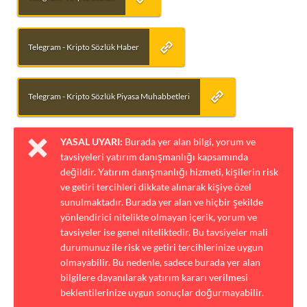
Telegram - Kripto Sözlük Haber
Telegram - Kripto Sözlük Piyasa Muhabbetleri
YASAL UYARI:
Burada yer alan bilgi, yorum ve
tavsiyeleri yatırım danışmanlığı kapsamında
değildir. Yatırım danışmanlığı hizmeti, kişilerin risk
ve getiri tercihleri dikkate alınarak kişiye özel
sunulmaktadır. Burada yer alan ve hiçbir şekilde
yönlendirici nitelikte olmayan içerik, yorum ve
tavsiyeler ise genel niteliktedir. Bu tavsiyeler mali
durumunuz ile risk ve getiri tercihlerinize uygun
olmayabilir. Bu nedenle, sadece burada yer alan
bilgilere dayanılarak yatırım kararı verilmesi
beklentilerinize uygun sonuçlar doğurmayabilir.