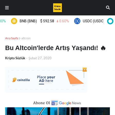
%
BNB (BNB)
$
592.58
0.60%
USDC (USDC)
$
0.999
Ana Sayfa
altcoin
Bu Altcoin'lerde Artış Yaşandı! 🔥
Kripto Sözlük
-
Şubat 27, 2020