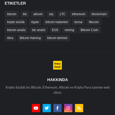
ETIKETLER
bitcoin
btc
altcoin
xrp
LTC
ethereum
blockchain
kripto sözlük
ripple
bitcoin haberleri
borsa
litecoin
bitcoin analiz
btc analiz
EOS
mining
Bitcoin Cash
libra
Bitcoin Halving
bitcoin tahmini
HAKKINDA
Kripto Sözlük'ün; Bitcoin, Ethereum, Altcoin ve Kripto Para üzerine web
sitesi.