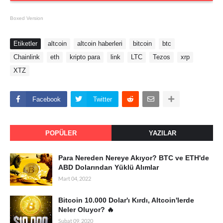
Boxed Version
Etiketler
altcoin
altcoin haberleri
bitcoin
btc
Chainlink
eth
kripto para
link
LTC
Tezos
xrp
XTZ
Facebook
Twitter
POPÜLER
YAZILAR
Para Nereden Nereye Akıyor? BTC ve ETH'de
ABD Dolarından Yüklü Alımlar
Mart 04, 2022
Bitcoin 10.000 Dolar'ı Kırdı, Altcoin'lerde
Neler Oluyor? 🔥
Şubat 09, 2020