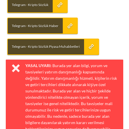
Telegram - Kripto Sözlük
Telegram - Kripto Sözlük Haber
Telegram - Kripto Sözlük Piyasa Muhabbetleri
YASAL UYARI:
Burada yer alan bilgi, yorum ve
tavsiyeleri yatırım danışmanlığı kapsamında
değildir. Yatırım danışmanlığı hizmeti, kişilerin risk
ve getiri tercihleri dikkate alınarak kişiye özel
sunulmaktadır. Burada yer alan ve hiçbir şekilde
yönlendirici nitelikte olmayan içerik, yorum ve
tavsiyeler ise genel niteliktedir. Bu tavsiyeler mali
durumunuz ile risk ve getiri tercihlerinize uygun
olmayabilir. Bu nedenle, sadece burada yer alan
bilgilere dayanılarak yatırım kararı verilmesi
beklentilerinize uygun sonuçlar doğurmayabilir.