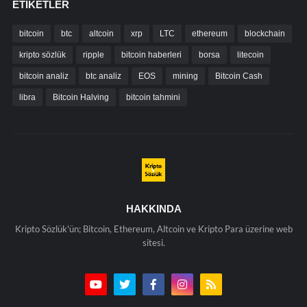
ETIKETLER
bitcoin
btc
altcoin
xrp
LTC
ethereum
blockchain
kripto sözlük
ripple
bitcoin haberleri
borsa
litecoin
bitcoin analiz
btc analiz
EOS
mining
Bitcoin Cash
libra
Bitcoin Halving
bitcoin tahmini
HAKKINDA
Kripto Sözlük'ün; Bitcoin, Ethereum, Altcoin ve Kripto Para üzerine web
sitesi.