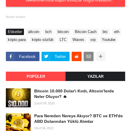
Boxed Version
Etiketler
altcoin
bch
bitcoin
Bitcoin Cash
btc
eth
kripto para
kripto sözlük
LTC
Waves
xrp
Youtube
Facebook
Twitter
POPÜLER
YAZILAR
Bitcoin 10.000 Dolar'ı Kırdı, Altcoin'lerde
Neler Oluyor? 🔥
Şubat 09, 2020
Para Nereden Nereye Akıyor? BTC ve ETH'de
ABD Dolarından Yüklü Alımlar
Mart 04, 2022