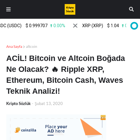
 (USDC)
$
0.999707
0.00%
XRP (XRP)
$
1.04
0.60%
Ana Sayfa
altcoin
ACİL! Bitcoin ve Altcoin Boğada
Ne Olacak? 🔥 Ripple XRP,
Ethereum, Bitcoin Cash, Waves
Teknik Analizi!
Kripto Sözlük
-
Şubat 13, 2020