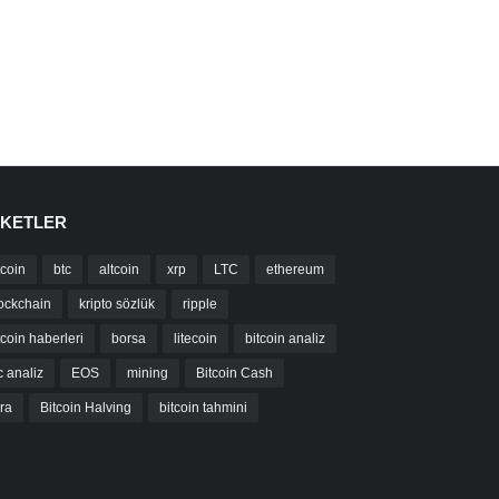
IKETLER
tcoin
btc
altcoin
xrp
LTC
ethereum
ockchain
kripto sözlük
ripple
tcoin haberleri
borsa
litecoin
bitcoin analiz
c analiz
EOS
mining
Bitcoin Cash
bra
Bitcoin Halving
bitcoin tahmini