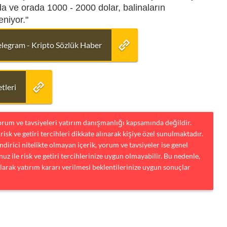
a ve orada 1000 - 2000 dolar, balinaların
eniyor."
elegram - Kripto Sözlük Haber
tleri
yorum ve tavsiyeleri yatırım danışmanlığı kapsamında değildir.
risk ve getiri tercihleri dikkate alınarak kişiye özel sunulmaktadır.
dirici nitelikte olmayan içerik, yorum ve tavsiyeler ise genel
uz ile risk ve getiri tercihlerinize uygun olmayabilir. Bu nedenle,
larak yatırım kararı verilmesi beklentilerinize uygun sonuçlar