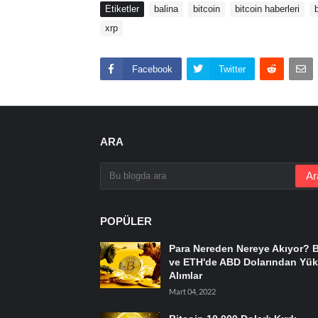
Etiketler
balina
bitcoin
bitcoin haberleri
xrp
Facebook
Twitter
ARA
POPÜLER
Para Nereden Nereye Akıyor? 
ve ETH'de ABD Dolarından Yük
Alımlar
Mart 04, 2022