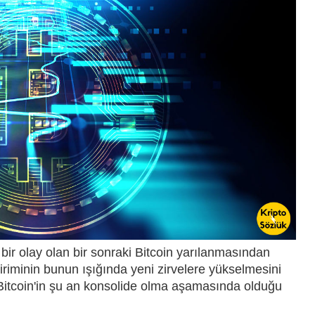
bir olay olan bir sonraki Bitcoin yarılanmasından
riminin bunun ışığında yeni zirvelere yükselmesini
, Bitcoin'in şu an konsolide olma aşamasında olduğu