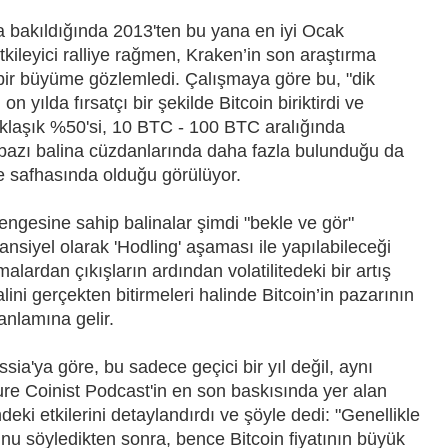
a bakıldığında 2013'ten bu yana en iyi Ocak
tkileyici ralliye rağmen, Kraken’in son araştırma
 bir büyüme gözlemledi. Çalışmaya göre bu, "dik
on yılda fırsatçı bir şekilde Bitcoin biriktirdi ve
klaşık %50'si, 10 BTC - 100 BTC aralığında
 bazı balina cüzdanlarında daha fazla bulunduğu da
me safhasında olduğu görülüyor.
engesine sahip balinalar şimdi "bekle ve gör"
nsiyel olarak 'Hodling' aşaması ile yapılabileceği
alardan çıkışların ardından volatilitedeki bir artış
alini gerçekten bitirmeleri halinde Bitcoin’in pazarının
anlamına gelir.
a'ya göre, bu sadece geçici bir yıl değil, aynı
ure Coinist Podcast'in en son baskısında yer alan
deki etkilerini detaylandırdı ve şöyle dedi: "Genellikle
nu söyledikten sonra, bence Bitcoin fiyatının büyük