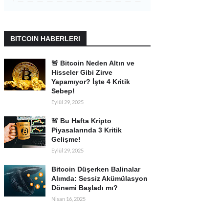
BITCOIN HABERLERI
🚨 Bitcoin Neden Altın ve
Hisseler Gibi Zirve
Yapamıyor? İşte 4 Kritik
Sebep!
Eylül 29, 2025
🚨 Bu Hafta Kripto
Piyasalarında 3 Kritik
Gelişme!
Eylül 29, 2025
Bitcoin Düşerken Balinalar
Alımda: Sessiz Akümülasyon
Dönemi Başladı mı?
Nisan 16, 2025