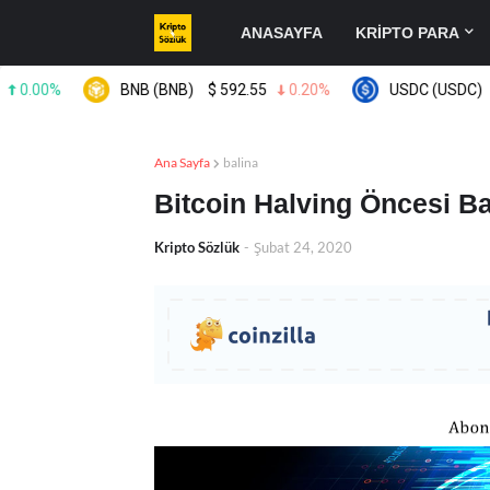
ANASAYFA
KRİPTO PARA
00%
BNB (BNB)
$
592.55
0.20%
USDC (USDC)
$
0.
Ana Sayfa
balina
Bitcoin Halving Öncesi B
Kripto Sözlük
-
Şubat 24, 2020