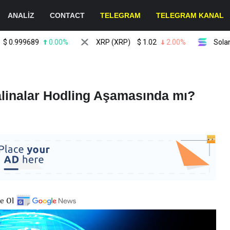
ANALİZ
CONTACT
TELEGRAM
TELEGRAM KANAL
999689
0.00%
XRP (XRP)
$
1.02
2.00%
Solana (S
alinalar Hodling Aşamasında mı?