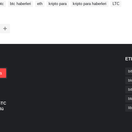
btc
btc haberleri
eth
kripto para
kripto para haberleri
LTC
ET
bi
bl
bi
bt
BTC
li
lü