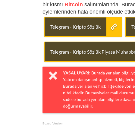
bir kısmı
Bitcoin
salınımlarında. Burad
eylemlerinden hala önemli ölçüde etkil
Telegram - Kripto Sözlük
T
Telegram - Kripto Sözlük Piyasa Muhabbe
YASAL UYARI:
Burada yer alan bilgi, 
Yatırım danışmanlığı hizmeti, kişilerin 
Burada yer alan ve hiçbir şekilde yönlen
niteliktedir. Bu tavsiyeler mali durumun
sadece burada yer alan bilgilere dayanı
doğurmayabilir.
Boxed Version