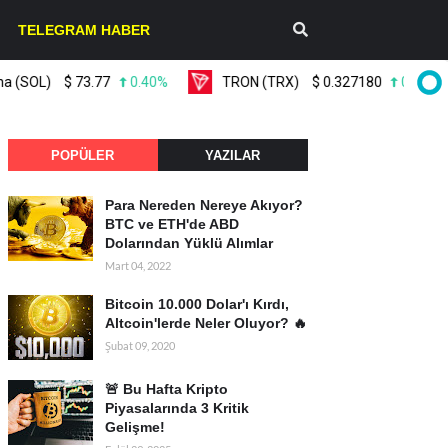
TELEGRAM HABER
OL)
$
73.77
0.40%
TRON (TRX)
$
0.327180
0.10%
POPÜLER
YAZILAR
Para Nereden Nereye Akıyor?
BTC ve ETH'de ABD
Dolarından Yüklü Alımlar
Mart 04, 2022
Bitcoin 10.000 Dolar'ı Kırdı,
Altcoin'lerde Neler Oluyor? 🔥
Şubat 09, 2020
🚨 Bu Hafta Kripto
Piyasalarında 3 Kritik
Gelişme!