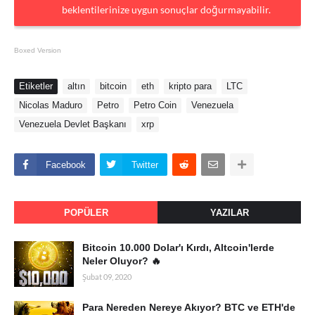
beklentilerinize uygun sonuçlar doğurmayabilir.
Boxed Version
Etiketler
altın
bitcoin
eth
kripto para
LTC
Nicolas Maduro
Petro
Petro Coin
Venezuela
Venezuela Devlet Başkanı
xrp
Facebook
Twitter
POPÜLER
YAZILAR
Bitcoin 10.000 Dolar'ı Kırdı, Altcoin'lerde
Neler Oluyor? 🔥
Şubat 09, 2020
Para Nereden Nereye Akıyor? BTC ve ETH'de