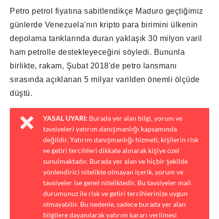
Petro petrol fiyatına sabitlendikçe Maduro geçtiğimiz
günlerde Venezuela'nın kripto para birimini ülkenin
depolama tanklarında duran yaklaşık 30 milyon varil
ham petrolle destekleyeceğini söyledi. Bununla
birlikte, rakam, Şubat 2018'de petro lansmanı
sırasında açıklanan 5 milyar varilden önemli ölçüde
düştü.
YASAL UYARI:
Burada yer alan bilgi, yorum ve
tavsiyeleri yatırım danışmanlığı kapsamında
değildir. Yatırım danışmanlığı hizmeti, kişilerin risk
ve getiri tercihleri dikkate alınarak kişiye özel
sunulmaktadır. Burada yer alan ve hiçbir şekilde
yönlendirici nitelikte olmayan içerik, yorum ve
tavsiyeler ise genel niteliktedir. Bu tavsiyeler mali
durumunuz ile risk ve getiri tercihlerinize uygun
olmayabilir. Bu nedenle, sadece burada yer alan
bilgilere dayanılarak yatırım kararı verilmesi