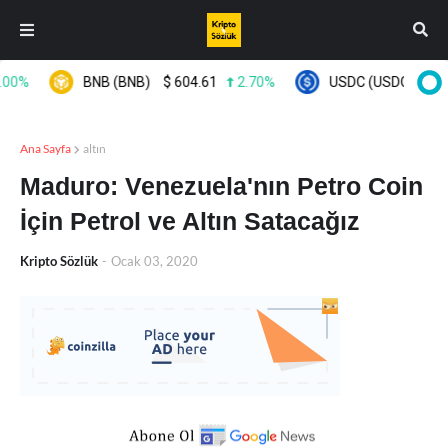
0%
BNB (BNB)
$
604.61
2.70%
USDC (USDC)
$
0.99
Ana Sayfa
altın
Maduro: Venezuela'nın Petro Coin
İçin Petrol ve Altın Satacağız
Kripto Sözlük
-
Ocak 03, 2020