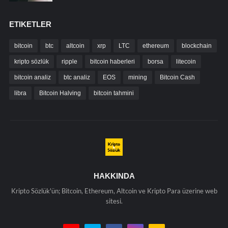
ETIKETLER
bitcoin
btc
altcoin
xrp
LTC
ethereum
blockchain
kripto sözlük
ripple
bitcoin haberleri
borsa
litecoin
bitcoin analiz
btc analiz
EOS
mining
Bitcoin Cash
libra
Bitcoin Halving
bitcoin tahmini
HAKKINDA
Kripto Sözlük'ün; Bitcoin, Ethereum, Altcoin ve Kripto Para üzerine web
sitesi.