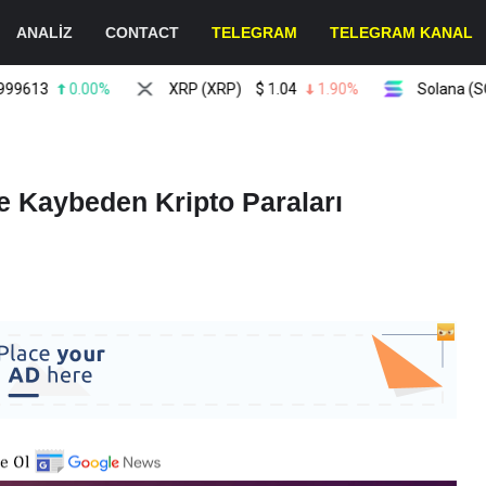
ANALİZ
CONTACT
TELEGRAM
TELEGRAM KANAL
0.00%
XRP (XRP)
$
1.04
1.90%
Solana (SOL)
$
 Kaybeden Kripto Paraları