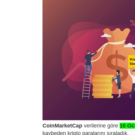
CoinMarketCap
verilerine göre
16 Oc
kaybeden kripto paralarını sıraladık.