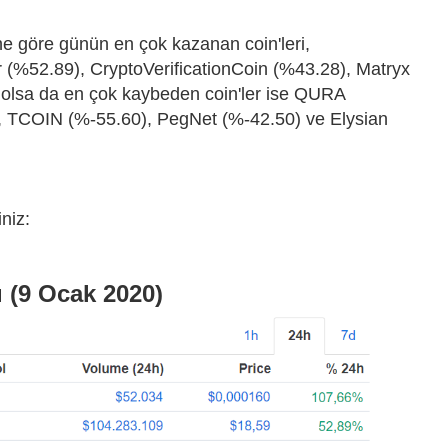
e göre günün en çok kazanan coin'leri,
 (%52.89), CryptoVerificationCoin (%43.28), Matryx
r olsa da en çok kaybeden coin'ler ise QURA
 TCOIN (%-55.60), PegNet (%-42.50) ve Elysian
niz:
 (9 Ocak 2020)