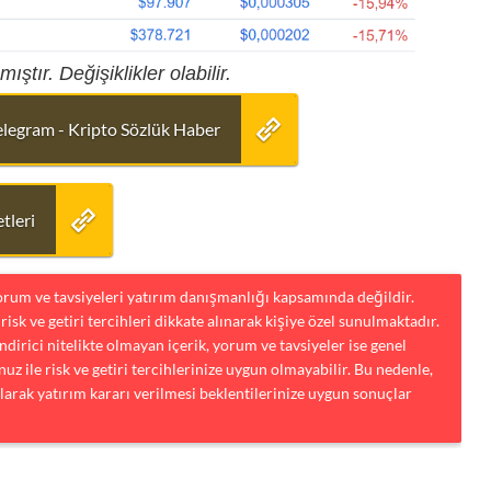
ıştır. Değişiklikler olabilir.
elegram - Kripto Sözlük Haber
tleri
yorum ve tavsiyeleri yatırım danışmanlığı kapsamında değildir.
risk ve getiri tercihleri dikkate alınarak kişiye özel sunulmaktadır.
dirici nitelikte olmayan içerik, yorum ve tavsiyeler ise genel
uz ile risk ve getiri tercihlerinize uygun olmayabilir. Bu nedenle,
larak yatırım kararı verilmesi beklentilerinize uygun sonuçlar