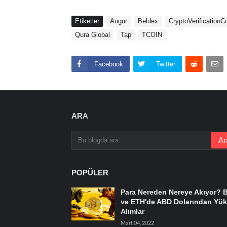
Etiketler
Augur
Beldex
CryptoVerificationC
Qura Global
Tap
TCOIN
Facebook
Twitter
ARA
POPÜLER
Para Nereden Nereye Akıyor? 
ve ETH'de ABD Dolarından Yük
Alımlar
Mart 04, 2022