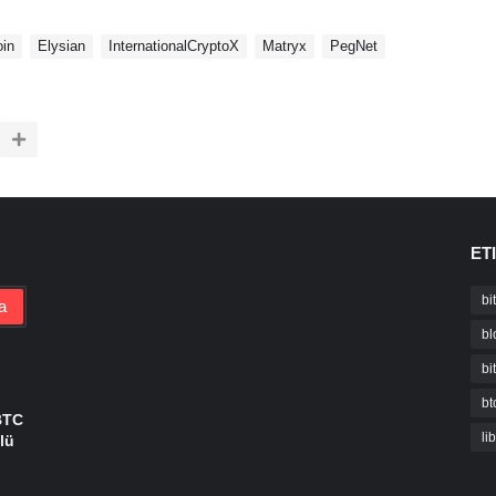
oin
Elysian
InternationalCryptoX
Matryx
PegNet
ET
bi
bl
bi
bt
BTC
li
lü