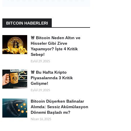
BITCOIN HABERLERI
🚨 Bitcoin Neden Altın ve
Hisseler Gibi Zirve
Yapamıyor? İşte 4 Kritik
Sebep!
Eylül 29, 2025
🚨 Bu Hafta Kripto
Piyasalarında 3 Kritik
Gelişme!
Eylül 29, 2025
Bitcoin Düşerken Balinalar
Alımda: Sessiz Akümülasyon
Dönemi Başladı mı?
Nisan 16, 2025