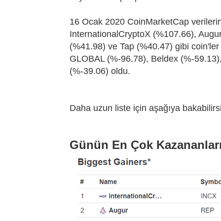
16 Ocak 2020 CoinMarketCap verilerin
InternationalCryptoX (%107.66), Augur
(%41.98) ve Tap (%40.47) gibi coin'le
GLOBAL (%-96.78), Beldex (%-59.13),
(%-39.06) oldu.
Daha uzun liste için aşağıya bakabilirsi
Günün En Çok Kazananları