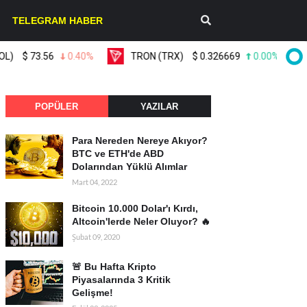
TELEGRAM HABER
73.56
0.40%
TRON (TRX)
$
0.326669
0.00%
Lido
POPÜLER
YAZILAR
Para Nereden Nereye Akıyor?
BTC ve ETH'de ABD
Dolarından Yüklü Alımlar
Mart 04, 2022
Bitcoin 10.000 Dolar'ı Kırdı,
Altcoin'lerde Neler Oluyor? 🔥
Şubat 09, 2020
🚨 Bu Hafta Kripto
Piyasalarında 3 Kritik
Gelişme!