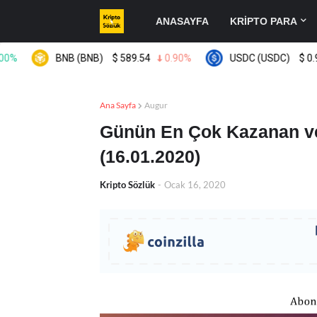
ANASAYFA
KRİPTO PARA
BNB (BNB)
$
589.54
0.90%
USDC (USDC)
$
0.999613
Ana Sayfa
Augur
Günün En Çok Kazanan ve
(16.01.2020)
Kripto Sözlük
-
Ocak 16, 2020