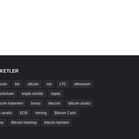
IKETLER
tcoin
btc
altcoin
xrp
LTC
ethereum
ockchain
kripto sözlük
ripple
tcoin haberleri
borsa
litecoin
bitcoin analiz
c analiz
EOS
mining
Bitcoin Cash
bra
Bitcoin Halving
bitcoin tahmini