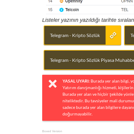
Listeler yazının yazıldığı tarihte sıralanm
Telegram - Kripto Sözlük
T
Telegram - Kripto Sözlük Piyasa Muhabbe
YASAL UYARI:
Burada yer alan bilgi, 
Yatırım danışmanlığı hizmeti, kişilerin 
Burada yer alan ve hiçbir şekilde yönlen
niteliktedir. Bu tavsiyeler mali durumun
sadece burada yer alan bilgilere dayanı
doğurmayabilir.
Boxed Version