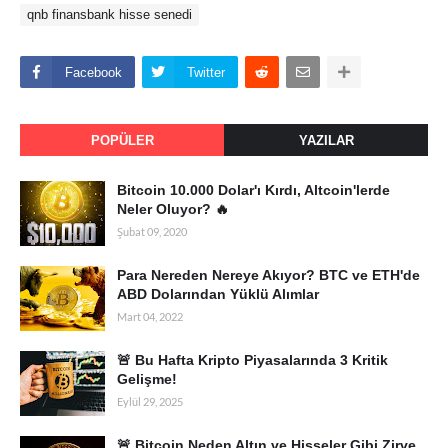
qnb finansbank hisse senedi
Facebook
Twitter
POPÜLER
YAZILAR
Bitcoin 10.000 Dolar'ı Kırdı, Altcoin'lerde
Neler Oluyor? 🔥
Şubat 09, 2020
Para Nereden Nereye Akıyor? BTC ve ETH'de
ABD Dolarından Yüklü Alımlar
Mart 04, 2022
🚨 Bu Hafta Kripto Piyasalarında 3 Kritik
Gelişme!
Eylül 29, 2025
🚨 Bitcoin Neden Altın ve Hisseler Gibi Zirve