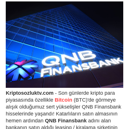
Kriptosozluktv.com
- Son günlerde kripto para
piyasasında özellikle
Bitcoin
(BTC)'de görmeye
alışık olduğumuz sert yükselişler QNB Finansbank
hisselerinde yaşandı! Katarlıların satın almasının
hemen ardından
QNB Finansbank
adını alan
bankanın satın aldığı leasing / kiralama şirketinin