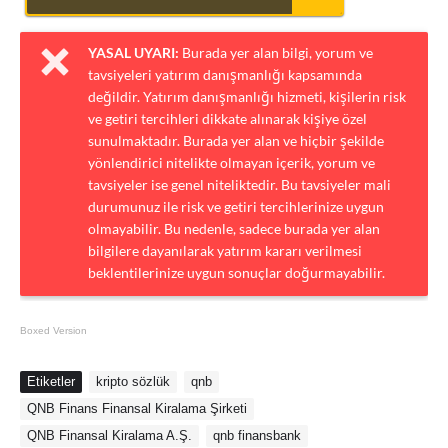
YASAL UYARI:
Burada yer alan bilgi, yorum ve
tavsiyeleri yatırım danışmanlığı kapsamında
değildir. Yatırım danışmanlığı hizmeti, kişilerin risk
ve getiri tercihleri dikkate alınarak kişiye özel
sunulmaktadır. Burada yer alan ve hiçbir şekilde
yönlendirici nitelikte olmayan içerik, yorum ve
tavsiyeler ise genel niteliktedir. Bu tavsiyeler mali
durumunuz ile risk ve getiri tercihlerinize uygun
olmayabilir. Bu nedenle, sadece burada yer alan
bilgilere dayanılarak yatırım kararı verilmesi
beklentilerinize uygun sonuçlar doğurmayabilir.
Boxed Version
Etiketler
kripto sözlük
qnb
QNB Finans Finansal Kiralama Şirketi
QNB Finansal Kiralama A.Ş.
qnb finansbank