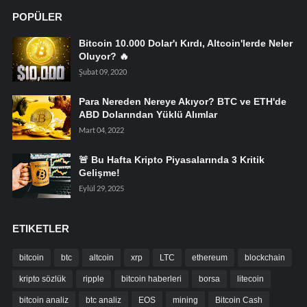
POPÜLER
Bitcoin 10.000 Dolar'ı Kırdı, Altcoin'lerde Neler
Oluyor? 🔥
Şubat 09, 2020
Para Nereden Nereye Akıyor? BTC ve ETH'de
ABD Dolarından Yüklü Alımlar
Mart 04, 2022
🚨 Bu Hafta Kripto Piyasalarında 3 Kritik
Gelişme!
Eylül 29, 2025
ETIKETLER
bitcoin
btc
altcoin
xrp
LTC
ethereum
blockchain
kripto sözlük
ripple
bitcoin haberleri
borsa
litecoin
bitcoin analiz
btc analiz
EOS
mining
Bitcoin Cash