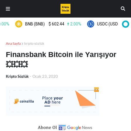
0%
BNB (BNB)
$
602.44
2.00%
USDC (USDC)
$
0.99
Ana Sayfa
kripto sözlük
Finansbank Bitcoin ile Yarışıyor
💥💥💥
Kripto Sözlük
-
Ocak 23, 2020