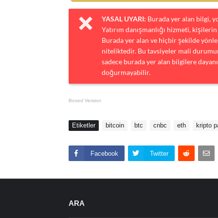
YASAL UYARI:
Burada yer alan bilgi, 
Yatırım danışmanlığı hizmeti, kişilerin 
Burada yer alan ve hiçbir şekilde yönlen
niteliktedir. Bu tavsiyeler mali durumun
sadece burada yer alan bilgilere dayanı
doğurmayabilir.
Boxed Version
Etiketler
bitcoin
btc
cnbc
eth
kripto p
Facebook
Twitter
ARA