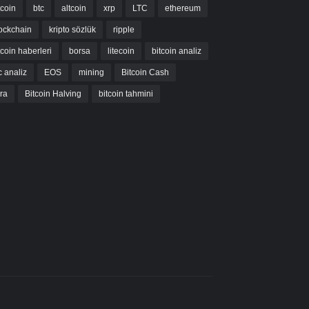
tcoin
btc
altcoin
xrp
LTC
ethereum
ockchain
kripto sözlük
ripple
tcoin haberleri
borsa
litecoin
bitcoin analiz
c analiz
EOS
mining
Bitcoin Cash
bra
Bitcoin Halving
bitcoin tahmini