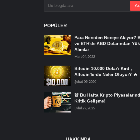
POPÜLER
Para Nereden Nereye Akıyor? 
ve ETH'de ABD Dolarından Yük
Alımlar
Mart 04, 2022
Bitcoin 10.000 Dolar'ı Kırdı,
Altcoin'lerde Neler Oluyor? 🔥
Şubat 09, 2020
🚨 Bu Hafta Kripto Piyasaların
Kritik Gelişme!
Eylül 29, 2025
HAKKINDA