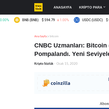
ANASAYFA
KRİPTO PARA
BNB (BNB)
$
594.79
1.00%
USDC (USDC)
$
0.9994
Ana Sayfa
bitcoin
CNBC Uzmanları: Bitcoin (
Pompalandı. Yeni Seviyel
Kripto Sözlük
-
Ocak 15, 2020