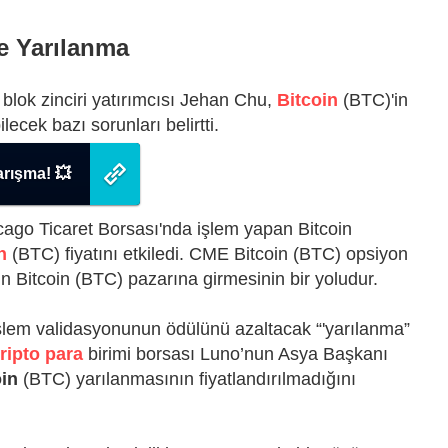
e Yarılanma
 blok zinciri yatırımcısı Jehan Chu,
Bitcoin
(BTC)'in
lecek bazı sorunları belirtti.
arışma! 💥
icago Ticaret Borsası'nda işlem yapan Bitcoin
n
(BTC) fiyatını etkiledi. CME Bitcoin (BTC) opsiyon
n Bitcoin (BTC) pazarına girmesinin bir yoludur.
işlem validasyonunun ödülünü azaltacak “'yarılanma”
ripto para
birimi borsası Luno’nun Asya Başkanı
oin
(BTC) yarılanmasının fiyatlandırılmadığını