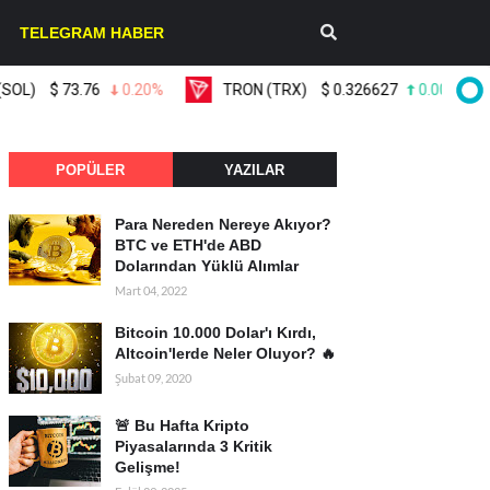
TELEGRAM HABER
$
73.76
0.20%
TRON (TRX)
$
0.326627
0.00%
Li
POPÜLER
YAZILAR
Para Nereden Nereye Akıyor?
BTC ve ETH'de ABD
Dolarından Yüklü Alımlar
Mart 04, 2022
Bitcoin 10.000 Dolar'ı Kırdı,
Altcoin'lerde Neler Oluyor? 🔥
Şubat 09, 2020
🚨 Bu Hafta Kripto
Piyasalarında 3 Kritik
Gelişme!