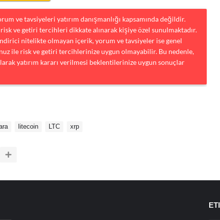
yorum ve tavsiyeleri yatırım danışmanlığı kapsamında değildir.
risk ve getiri tercihleri dikkate alınarak kişiye özel sunulmaktadır.
dirici nitelikte olmayan içerik, yorum ve tavsiyeler ise genel
uz ile risk ve getiri tercihlerinize uygun olmayabilir. Bu nedenle,
larak yatırım kararı verilmesi beklentilerinize uygun sonuçlar
ara
litecoin
LTC
xrp
ET