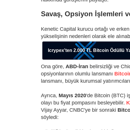
Savaş, Opsiyon İşlemleri v
Kenetic Capital kurucu ortağı ve erken
yükselişinin nedenleri olarak ele alınabi
Icrypex'ten 2.000 TL Bitcoin Ödüllü Y
Ona göre,
ABD-İran
belirsizliği ve Ch
opsiyonlarının olumlu lansmanı
Bitcoi
lansmanı, büyük kurumsal yatırımcıları
Ayrıca,
Mayıs 2020
'de Bitcoin (BTC) 
olayı bu fiyat pompasını besleyebilir.
K
Vijay Ayyar, CNBC'ye bir sonraki
Bitc
söyledi: