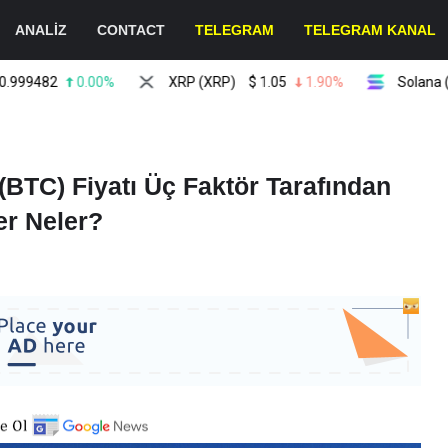
ANALİZ
CONTACT
TELEGRAM
TELEGRAM KANAL
82
0.00%
XRP (XRP)
$
1.05
1.90%
Solana (SOL)
BTC) Fiyatı Üç Faktör Tarafından
er Neler?