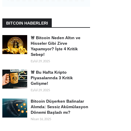
BITCOIN HABERLERI
🚨 Bitcoin Neden Altın ve
Hisseler Gibi Zirve
Yapamıyor? İşte 4 Kritik
Sebep!
Eylül 29, 2025
🚨 Bu Hafta Kripto
Piyasalarında 3 Kritik
Gelişme!
Eylül 29, 2025
Bitcoin Düşerken Balinalar
Alımda: Sessiz Akümülasyon
Dönemi Başladı mı?
Nisan 16, 2025