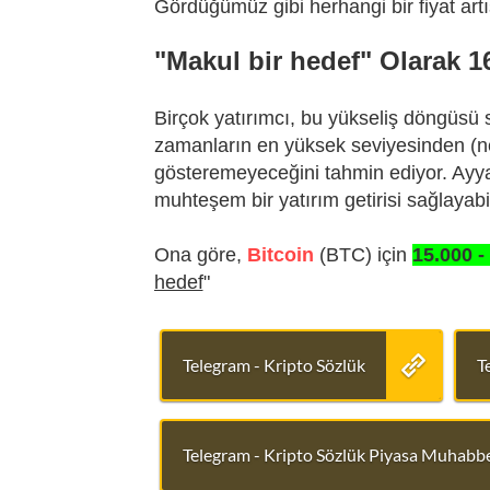
Gördüğümüz gibi herhangi bir fiyat artı
"Makul bir hedef" Olarak 1
Birçok yatırımcı, bu yükseliş döngüsü
zamanların en yüksek seviyesinden (n
gösteremeyeceğini tahmin ediyor. Ayyar
muhteşem bir yatırım getirisi sağlayabil
Ona göre,
Bitcoin
(BTC) için
15.000 -
hedef
"
Telegram - Kripto Sözlük
T
Telegram - Kripto Sözlük Piyasa Muhabbe