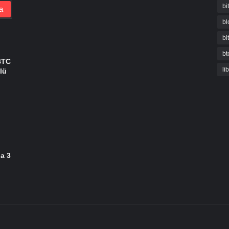
bi
bl
bi
bt
BTC
li
lü
da 3