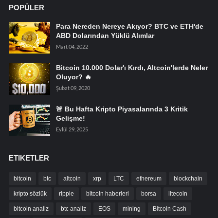
POPÜLER
Para Nereden Nereye Akıyor? BTC ve ETH'de
ABD Dolarından Yüklü Alımlar
Mart 04, 2022
Bitcoin 10.000 Dolar'ı Kırdı, Altcoin'lerde Neler
Oluyor? 🔥
Şubat 09, 2020
🚨 Bu Hafta Kripto Piyasalarında 3 Kritik
Gelişme!
Eylül 29, 2025
ETIKETLER
bitcoin
btc
altcoin
xrp
LTC
ethereum
blockchain
kripto sözlük
ripple
bitcoin haberleri
borsa
litecoin
bitcoin analiz
btc analiz
EOS
mining
Bitcoin Cash