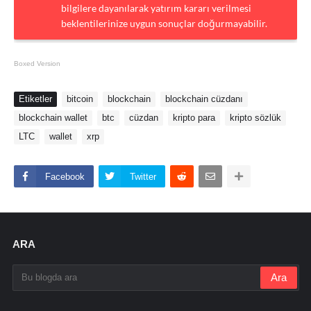
bilgilere dayanılarak yatırım kararı verilmesi
beklentilerinize uygun sonuçlar doğurmayabilir.
Boxed Version
Etiketler
bitcoin
blockchain
blockchain cüzdanı
blockchain wallet
btc
cüzdan
kripto para
kripto sözlük
LTC
wallet
xrp
Facebook
Twitter
ARA