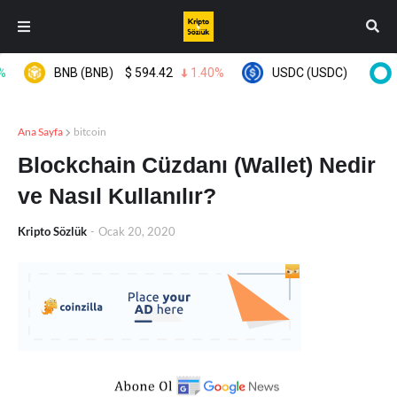
BNB (BNB)
$
594.42
1.40%
USDC (USDC)
$
0.999523
Ana Sayfa
bitcoin
Blockchain Cüzdanı (Wallet) Nedir
ve Nasıl Kullanılır?
Kripto Sözlük
-
Ocak 20, 2020