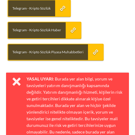
Telegram - Kripto Sözlük
Telegram - Kripto Sözlük Haber
Telegram - Kripto Sözlük Piyasa Muhabbetleri
YASAL UYARI:
Burada yer alan bilgi, yorum ve
tavsiyeleri yatırım danışmanlığı kapsamında
değildir. Yatırım danışmanlığı hizmeti, kişilerin risk
ve getiri tercihleri dikkate alınarak kişiye özel
sunulmaktadır. Burada yer alan ve hiçbir şekilde
yönlendirici nitelikte olmayan içerik, yorum ve
tavsiyeler ise genel niteliktedir. Bu tavsiyeler mali
durumunuz ile risk ve getiri tercihlerinize uygun
olmayabilir. Bu nedenle, sadece burada yer alan