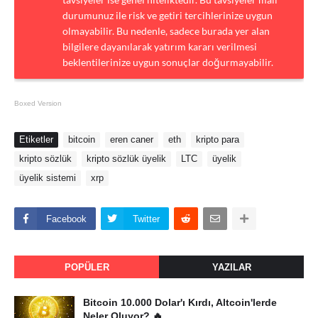
durumunuz ile risk ve getiri tercihlerinize uygun
olmayabilir. Bu nedenle, sadece burada yer alan
bilgilere dayanılarak yatırım kararı verilmesi
beklentilerinize uygun sonuçlar doğurmayabilir.
Boxed Version
Etiketler
bitcoin
eren caner
eth
kripto para
kripto sözlük
kripto sözlük üyelik
LTC
üyelik
üyelik sistemi
xrp
Facebook
Twitter
POPÜLER
YAZILAR
Bitcoin 10.000 Dolar'ı Kırdı, Altcoin'lerde
Neler Oluyor? 🔥