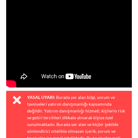
YASAL UYARI:
Burada yer alan bilgi, yorum ve
tavsiyeleri yatırım danışmanlığı kapsamında
değildir. Yatırım danışmanlığı hizmeti, kişilerin risk
ve getiri tercihleri dikkate alınarak kişiye özel
sunulmaktadır. Burada yer alan ve hiçbir şekilde
yönlendirici nitelikte olmayan içerik, yorum ve
tavsiyeler ise genel niteliktedir. Bu tavsiyeler mali