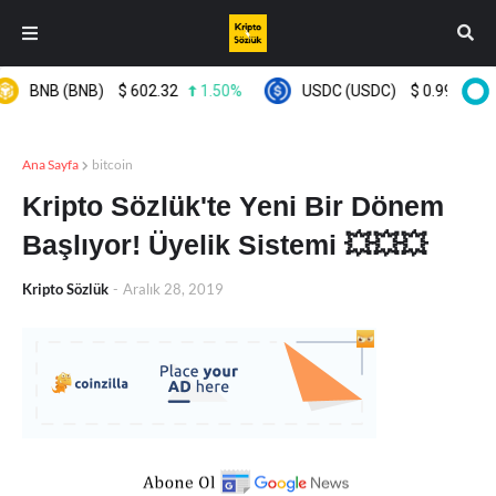
BNB (BNB)
$
602.32
1.50%
USDC (USDC)
$
0.999584
0
Ana Sayfa
bitcoin
Kripto Sözlük'te Yeni Bir Dönem
Başlıyor! Üyelik Sistemi 💥💥💥
Kripto Sözlük
-
Aralık 28, 2019