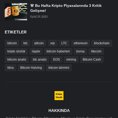
🚨 Bu Hafta Kripto Piyasalarında 3 Kritik
Gelişme!
Eylül 29, 2025
ETIKETLER
bitcoin
btc
altcoin
xrp
LTC
ethereum
blockchain
kripto sözlük
ripple
bitcoin haberleri
borsa
litecoin
bitcoin analiz
btc analiz
EOS
mining
Bitcoin Cash
libra
Bitcoin Halving
bitcoin tahmini
HAKKINDA