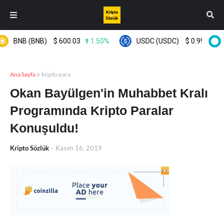
BNB (BNB)
$
600.03
1.50%
USDC (USDC)
$
0.999649
Ana Sayfa
kripto para
Okan Bayülgen'in Muhabbet Kralı
Programında Kripto Paralar
Konuşuldu!
Kripto Sözlük
-
Kasım 16, 2019