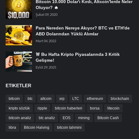
Bitcoin 10.000 Dolar'ı Kırdı, Altcoin'lerde Neler
Oluyor? 🔥
Şubat 09, 2020
Para Nereden Nereye Akıyor? BTC ve ETH'de
ABD Dolarından Yüklü Alımlar
Mart 04, 2022
🚨 Bu Hafta Kripto Piyasalarında 3 Kritik
Gelişme!
Eylül 29, 2025
ETIKETLER
bitcoin
btc
altcoin
xrp
LTC
ethereum
blockchain
kripto sözlük
ripple
bitcoin haberleri
borsa
litecoin
bitcoin analiz
btc analiz
EOS
mining
Bitcoin Cash
libra
Bitcoin Halving
bitcoin tahmini