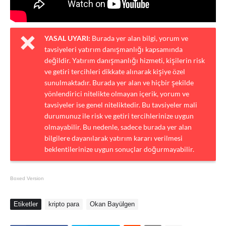
YASAL UYARI:
Burada yer alan bilgi, yorum ve
tavsiyeleri yatırım danışmanlığı kapsamında
değildir. Yatırım danışmanlığı hizmeti, kişilerin risk
ve getiri tercihleri dikkate alınarak kişiye özel
sunulmaktadır. Burada yer alan ve hiçbir şekilde
yönlendirici nitelikte olmayan içerik, yorum ve
tavsiyeler ise genel niteliktedir. Bu tavsiyeler mali
durumunuz ile risk ve getiri tercihlerinize uygun
olmayabilir. Bu nedenle, sadece burada yer alan
bilgilere dayanılarak yatırım kararı verilmesi
beklentilerinize uygun sonuçlar doğurmayabilir.
Boxed Version
Etiketler
kripto para
Okan Bayülgen