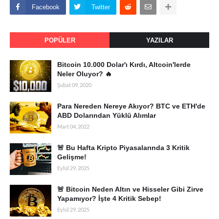
Facebook
Twitter
POPÜLER
YAZILAR
Bitcoin 10.000 Dolar'ı Kırdı, Altcoin'lerde
Neler Oluyor? 🔥
Şubat 09, 2020
Para Nereden Nereye Akıyor? BTC ve ETH'de
ABD Dolarından Yüklü Alımlar
Mart 04, 2022
🚨 Bu Hafta Kripto Piyasalarında 3 Kritik
Gelişme!
Eylül 29, 2025
🚨 Bitcoin Neden Altın ve Hisseler Gibi Zirve
Yapamıyor? İşte 4 Kritik Sebep!
Eylül 29, 2025