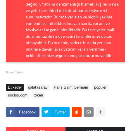
değildir. Yatırım danışmanlığı hizmeti, kişilerin risk
ve getiri tercihleri dikkate alınarak kişiye özel
sunulmaktadır. Burada yer alan ve hiçbir şekilde
yönlendirici nitelikte olmayan içerik, yorum ve
tavsiyeler ise genel niteliktedir. Bu tavsiyeler mali
durumunuz ile risk ve getiri tercihlerinize uygun
olmayabilir. Bu nedenle, sadece burada yer alan
bilgilere dayanılarak yatırım kararı verilmesi
beklentilerinize uygun sonuçlar doğurmayabilir.
Boxed Version
Etiketler
galatasaray
Paris Saint Germain
popüler
socios.com
token
Facebook
Twitter