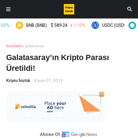
0%
BNB (BNB)
$
589.24
1.10%
USDC (USDC)
$
0.9
Ana Sayfa
galatasaray
Galatasaray’ın Kripto Parası
Üretildi!
Kripto Sözlük
-
Kasım 07, 2019