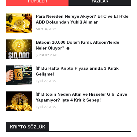
POPÜLER
YAZILAR
Para Nereden Nereye Akıyor? BTC ve ETH'de
ABD Dolarından Yüklü Alımlar
Mart 04, 2022
Bitcoin 10.000 Dolar'ı Kırdı, Altcoin'lerde
Neler Oluyor? 🔥
Şubat 09, 2020
🚨 Bu Hafta Kripto Piyasalarında 3 Kritik
Gelişme!
Eylül 29, 2025
🚨 Bitcoin Neden Altın ve Hisseler Gibi Zirve
Yapamıyor? İşte 4 Kritik Sebep!
Eylül 29, 2025
KRIPTO SÖZLÜK