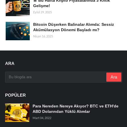
🚨 Bu Hafta Kripto Piyasalarında 3 Kritik
Gelişme!
Eylül 29, 2025
Bitcoin Düşerken Balinalar Alımda: Sessiz
Akümülasyon Dönemi Başladı mı?
Nisan 16, 2025
ARA
POPÜLER
Para Nereden Nereye Akıyor? BTC ve ETH'de
ABD Dolarından Yüklü Alımlar
Mart 04, 2022