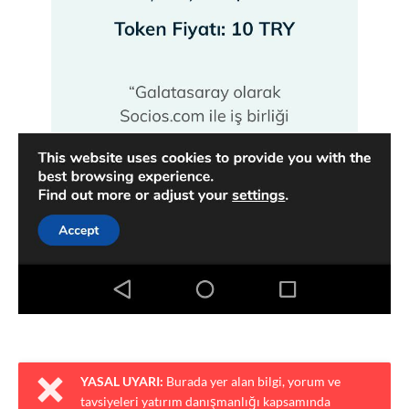
YASAL UYARI:
Burada yer alan bilgi, yorum ve
tavsiyeleri yatırım danışmanlığı kapsamında