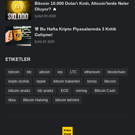
Bitcoin 10.000 Dolar'ı Kırdı, Altcoin'lerde Neler
Oluyor? 🔥
Şubat 09, 2020
🚨 Bu Hafta Kripto Piyasalarında 3 Kritik
Gelişme!
Eylül 29, 2025
ETIKETLER
bitcoin
btc
altcoin
xrp
LTC
ethereum
blockchain
kripto sözlük
ripple
bitcoin haberleri
borsa
litecoin
bitcoin analiz
btc analiz
EOS
mining
Bitcoin Cash
libra
Bitcoin Halving
bitcoin tahmini