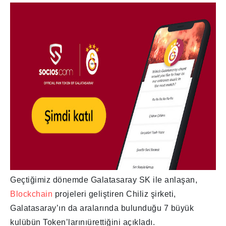
Geçtiğimiz dönemde Galatasaray SK ile anlaşan,
Blockchain
projeleri geliştiren Chiliz şirketi,
Galatasaray’ın da aralarında bulunduğu 7 büyük
kulübün Token’larınıürettiğini açıkladı.