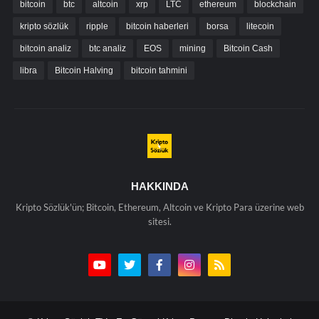
bitcoin
btc
altcoin
xrp
LTC
ethereum
blockchain
kripto sözlük
ripple
bitcoin haberleri
borsa
litecoin
bitcoin analiz
btc analiz
EOS
mining
Bitcoin Cash
libra
Bitcoin Halving
bitcoin tahmini
HAKKINDA
Kripto Sözlük'ün; Bitcoin, Ethereum, Altcoin ve Kripto Para üzerine web
sitesi.