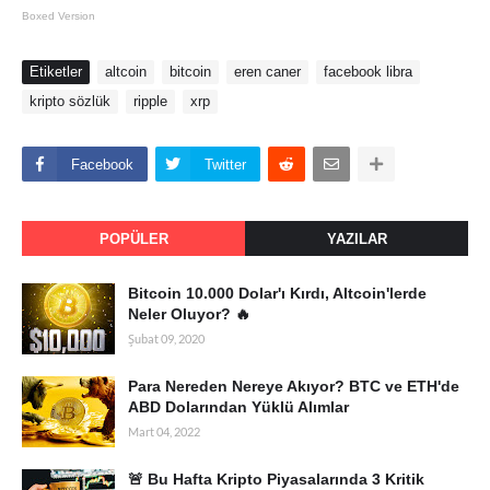
Boxed Version
Etiketler
altcoin
bitcoin
eren caner
facebook libra
kripto sözlük
ripple
xrp
Facebook
Twitter
POPÜLER
YAZILAR
Bitcoin 10.000 Dolar'ı Kırdı, Altcoin'lerde
Neler Oluyor? 🔥
Şubat 09, 2020
Para Nereden Nereye Akıyor? BTC ve ETH'de
ABD Dolarından Yüklü Alımlar
Mart 04, 2022
🚨 Bu Hafta Kripto Piyasalarında 3 Kritik