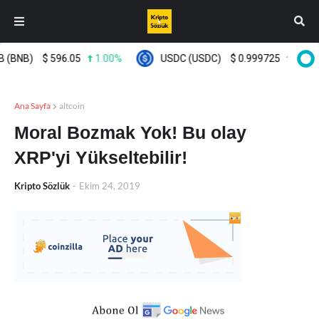
(BNB)
$
596.05
1.00%
USDC (USDC)
$
0.999725
0.00%
Ana Sayfa
altcoin
Moral Bozmak Yok! Bu olay
XRP'yi Yükseltebilir!
Kripto Sözlük
-
Ekim 24, 2019