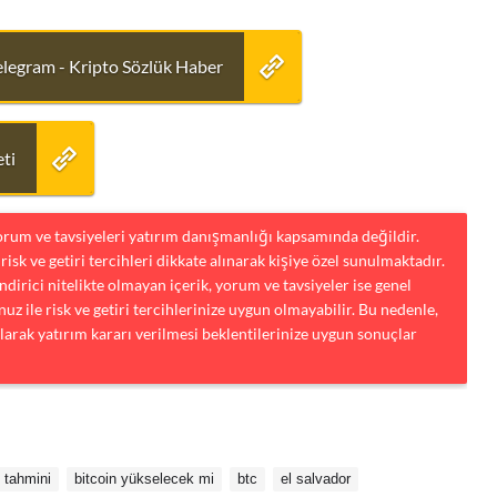
elegram - Kripto Sözlük Haber
ti
yorum ve tavsiyeleri yatırım danışmanlığı kapsamında değildir.
risk ve getiri tercihleri dikkate alınarak kişiye özel sunulmaktadır.
dirici nitelikte olmayan içerik, yorum ve tavsiyeler ise genel
uz ile risk ve getiri tercihlerinize uygun olmayabilir. Bu nedenle,
larak yatırım kararı verilmesi beklentilerinize uygun sonuçlar
n tahmini
bitcoin yükselecek mi
btc
el salvador