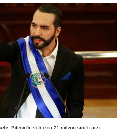
kele
, Bitcoin'in yalnızca 21 milyon sınırlı arzı