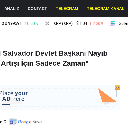
ANALİZ
CONTACT
TELEGRAM
TELEGRAM KANAL
999591
0.00%
XRP (XRP)
$
1.04
2.50%
Solana (SO
l Salvador Devlet Başkanı Nayib
 Artışı İçin Sadece Zaman"