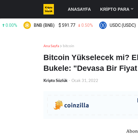
ANASAYFA
KRİPTO PARA
00%
BNB (BNB)
$
591.77
0.50%
USDC (USDC)
$
0.
Ana Sayfa
bitcoin
Bitcoin Yükselecek mi? E
Bukele: "Devasa Bir Fiyat
Kripto Sözlük
-
Ocak 31, 2022