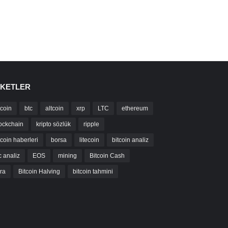
IKETLER
tcoin
btc
altcoin
xrp
LTC
ethereum
ockchain
kripto sözlük
ripple
tcoin haberleri
borsa
litecoin
bitcoin analiz
c analiz
EOS
mining
Bitcoin Cash
bra
Bitcoin Halving
bitcoin tahmini