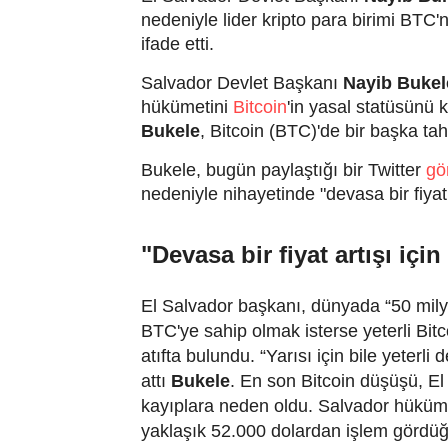
nedeniyle lider kripto para birimi BTC'n
ifade etti.
Salvador Devlet Başkanı
Nayib Bukel
hükümetini
Bitcoin
'in yasal statüsünü 
Bukele
, Bitcoin (BTC)'de bir başka t
Bukele, bugün paylaştığı bir Twitter
gö
nedeniyle nihayetinde "devasa bir fiyat
"Devasa bir fiyat artışı iç
El Salvador başkanı, dünyada “50 mily
BTC'ye sahip olmak isterse yeterli Bitco
atıfta bulundu.
“Yarısı için bile yeterli d
attı
Bukele
.
En son Bitcoin düşüşü, El 
kayıplara neden oldu.
Salvador hükümet
yaklaşık 52.000 dolardan işlem gördüğ