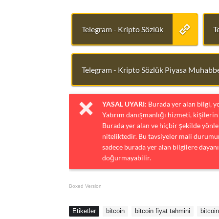
Telegram - Kripto Sözlük
T
Telegram - Kripto Sözlük Piyasa Muhabbe
YASAL UYARI:
Burada yer alan bilgi, 
Yatırım danışmanlığı hizmeti, kişilerin 
Burada yer alan ve hiçbir şekilde yönlen
niteliktedir. Bu tavsiyeler mali durumun
sadece burada yer alan bilgilere dayanı
doğurmayabilir.
Boxed Version
Etiketler
bitcoin
bitcoin fiyat tahmini
bitcoi