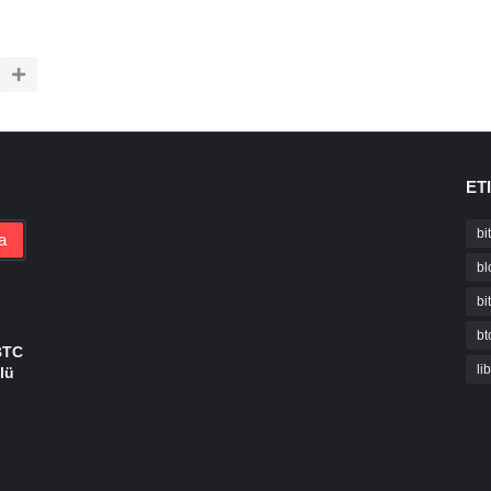
ET
bi
bl
bi
bt
BTC
li
lü