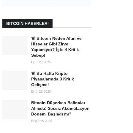
BITCOIN HABERLERI
🚨 Bitcoin Neden Altın ve
Hisseler Gibi Zirve
Yapamıyor? İşte 4 Kritik
Sebep!
Eylül 29, 2025
🚨 Bu Hafta Kripto
Piyasalarında 3 Kritik
Gelişme!
Eylül 29, 2025
Bitcoin Düşerken Balinalar
Alımda: Sessiz Akümülasyon
Dönemi Başladı mı?
Nisan 16, 2025