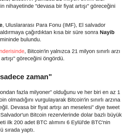
in nihayetinde "devasa bir fiyat artışı" göreceğini
e
, Uluslararası Para Fonu (IMF), El salvador
kaldırmaya çağırdıktan kısa bir süre sonra
Nayib
ahmininde bulundu.
nderisinde
, Bitcoin'in yalnızca 21 milyon sınırlı arzı
 artışı" göreceğini öngördü.
in sadece zaman"
ondan fazla milyoner” olduğunu ve her biri en az 1
in olmadığını vurgulayarak Bitcoin'in sınırlı arzına
eğil.
Devasa bir fiyat artışı an meselesi” diye tweet
Salvador'un Bitcoin rezervlerinde dolar bazlı büyük
i ilk 200 adet BTC alımını 6 Eylül'de BTC'nin
ü sırada yaptı.