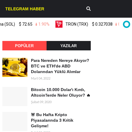
TELEGRAM HABER
L)
$
72.65
1.90%
TRON (TRX)
$
0.327038
0.10%
POPÜLER
YAZILAR
Para Nereden Nereye Akıyor?
BTC ve ETH'de ABD
Dolarından Yüklü Alımlar
Mart 04, 2022
Bitcoin 10.000 Dolar'ı Kırdı,
Altcoin'lerde Neler Oluyor? 🔥
Şubat 09, 2020
🚨 Bu Hafta Kripto
Piyasalarında 3 Kritik
Gelişme!