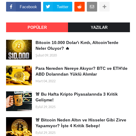
Facebook
Twitter
POPÜLER
YAZILAR
Bitcoin 10.000 Dolar'ı Kırdı, Altcoin'lerde
Neler Oluyor? 🔥
Şubat 09, 2020
Para Nereden Nereye Akıyor? BTC ve ETH'de
ABD Dolarından Yüklü Alımlar
Mart 04, 2022
🚨 Bu Hafta Kripto Piyasalarında 3 Kritik
Gelişme!
Eylül 29, 2025
🚨 Bitcoin Neden Altın ve Hisseler Gibi Zirve
Yapamıyor? İşte 4 Kritik Sebep!
Eylül 29, 2025