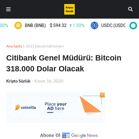
0%
BNB (BNB)
$
594.32
1.50%
USDC (USDC)
$
0.99
Ana Sayfa
2021 bitcoin tahminleri
Citibank Genel Müdürü: Bitcoin
318.000 Dolar Olacak
Kripto Sözlük
-
Kasım 16, 2020