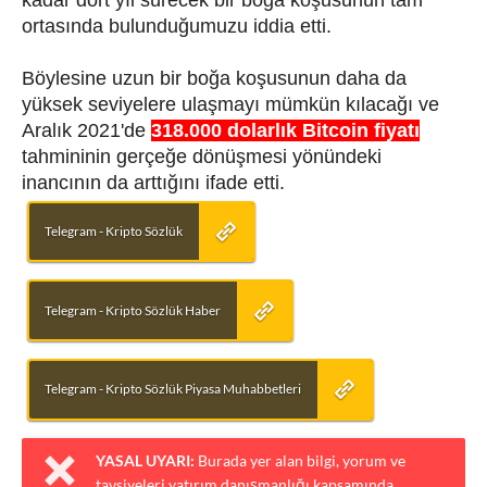
ortasında bulunduğumuzu iddia etti.
Böylesine uzun bir boğa koşusunun daha da
yüksek seviyelere ulaşmayı mümkün kılacağı ve
Aralık 2021'de
318.000 dolarlık Bitcoin fiyatı
tahmininin gerçeğe dönüşmesi yönündeki
inancının da arttığını ifade etti.
Telegram - Kripto Sözlük
Telegram - Kripto Sözlük Haber
Telegram - Kripto Sözlük Piyasa Muhabbetleri
YASAL UYARI:
Burada yer alan bilgi, yorum ve
tavsiyeleri yatırım danışmanlığı kapsamında