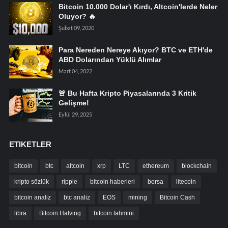
Bitcoin 10.000 Dolar'ı Kırdı, Altcoin'lerde Neler
Oluyor? 🔥
Şubat 09, 2020
Para Nereden Nereye Akıyor? BTC ve ETH'de
ABD Dolarından Yüklü Alımlar
Mart 04, 2022
🚨 Bu Hafta Kripto Piyasalarında 3 Kritik
Gelişme!
Eylül 29, 2025
ETIKETLER
bitcoin
btc
altcoin
xrp
LTC
ethereum
blockchain
kripto sözlük
ripple
bitcoin haberleri
borsa
litecoin
bitcoin analiz
btc analiz
EOS
mining
Bitcoin Cash
libra
Bitcoin Halving
bitcoin tahmini