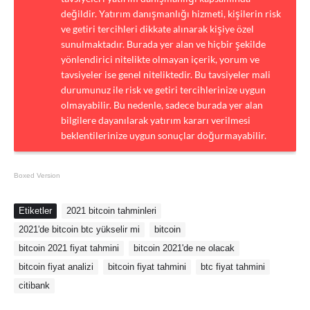
değildir. Yatırım danışmanlığı hizmeti, kişilerin risk
ve getiri tercihleri dikkate alınarak kişiye özel
sunulmaktadır. Burada yer alan ve hiçbir şekilde
yönlendirici nitelikte olmayan içerik, yorum ve
tavsiyeler ise genel niteliktedir. Bu tavsiyeler mali
durumunuz ile risk ve getiri tercihlerinize uygun
olmayabilir. Bu nedenle, sadece burada yer alan
bilgilere dayanılarak yatırım kararı verilmesi
beklentilerinize uygun sonuçlar doğurmayabilir.
Boxed Version
Etiketler
2021 bitcoin tahminleri
2021'de bitcoin btc yükselir mi
bitcoin
bitcoin 2021 fiyat tahmini
bitcoin 2021'de ne olacak
bitcoin fiyat analizi
bitcoin fiyat tahmini
btc fiyat tahmini
citibank