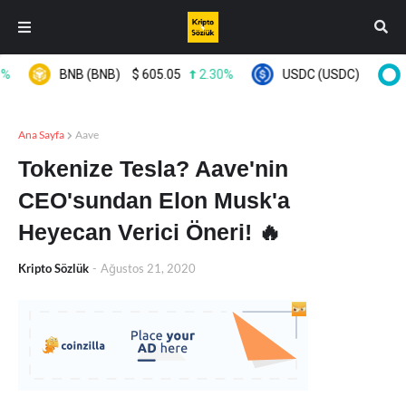
BNB (BNB)
$
605.05
2.30%
USDC (USDC)
$
0.99964
Ana Sayfa
Aave
Tokenize Tesla? Aave'nin
CEO'sundan Elon Musk'a
Heyecan Verici Öneri! 🔥
Kripto Sözlük
-
Ağustos 21, 2020