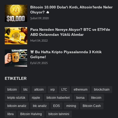
Bitcoin 10.000 Dolar'ı Kırdı, Altcoin'lerde Neler
Oluyor? 🔥
Şubat 09, 2020
Para Nereden Nereye Akıyor? BTC ve ETH'de
ABD Dolarından Yüklü Alımlar
Mart 04, 2022
🚨 Bu Hafta Kripto Piyasalarında 3 Kritik
Gelişme!
Eylül 29, 2025
ETIKETLER
bitcoin
btc
altcoin
xrp
LTC
ethereum
blockchain
kripto sözlük
ripple
bitcoin haberleri
borsa
litecoin
bitcoin analiz
btc analiz
EOS
mining
Bitcoin Cash
libra
Bitcoin Halving
bitcoin tahmini