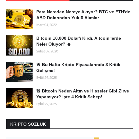
Para Nereden Nereye Akıyor? BTC ve ETH'de
ABD Dolarından Yüklü Alımlar
Mart 04, 2022
Bitcoin 10.000 Dolar'ı Kırdı, Altcoin'lerde
Neler Oluyor? 🔥
Şubat 09, 2020
🚨 Bu Hafta Kripto Piyasalarında 3 Kritik
Gelişme!
Eylül 29, 2025
🚨 Bitcoin Neden Altın ve Hisseler Gibi Zirve
Yapamıyor? İşte 4 Kritik Sebep!
Eylül 29, 2025
KRIPTO SÖZLÜK