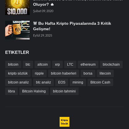
Oluyor? 🔥
Şubat 09, 2020
🚨 Bu Hafta Kripto Piyasalarında 3 Kritik
Gelişme!
Eylül 29, 2025
ETIKETLER
bitcoin
btc
altcoin
xrp
LTC
ethereum
blockchain
kripto sözlük
ripple
bitcoin haberleri
borsa
litecoin
bitcoin analiz
btc analiz
EOS
mining
Bitcoin Cash
libra
Bitcoin Halving
bitcoin tahmini