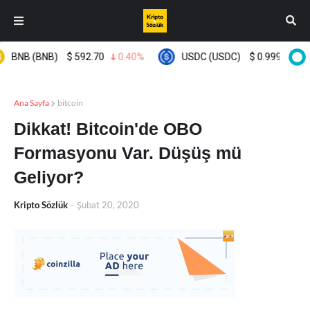
BNB (BNB)
$
592.70
0.40%
USDC (USDC)
$
0.999592
0.
Ana Sayfa
bitcoin
Dikkat! Bitcoin'de OBO
Formasyonu Var. Düşüş mü
Geliyor?
Kripto Sözlük
-
Şubat 20, 2020