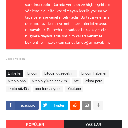
sunulmaktadır. Burada yer alan ve hiçbir şekilde
yönlendirici nitelikte olmayan içerik, yorum ve
tavsiyeler ise genel niteliktedir. Bu tavsiyeler mali
durumunuz ile risk ve getiri tercihlerinize uygun
olmayabilir. Bu nedenle, sadece burada yer alan
bilgilere dayanılarak yatırım kararı verilmesi
beklentilerinize uygun sonuçlar doğurmayabilir.
Boxed Version
Etiketler
bitcoin
bitcoin düşecek mi
bitcoin haberleri
bitcoin obo
bitcoin yükselecek mi
btc
kripto para
kripto sözlük
obo formasyonu
Youtube
Facebook
Twitter
POPÜLER
YAZILAR